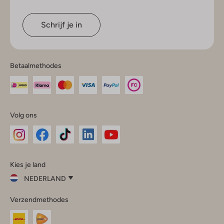
Schrijf je in
Betaalmethodes
Volg ons
Omoda
Omoda
Omoda
Omoda
Omoda
Kies je land
Instagram
Facebook
TikTok
LinkedIn
YouTube
NEDERLAND
Kies
Verzendmethodes
je
Sluit
land
Nederland