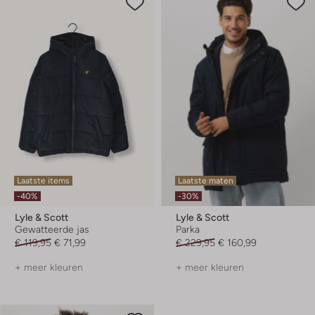
Laatste items
Laatste maten
-40%
-30%
Lyle & Scott
Lyle & Scott
Gewatteerde jas
Parka
€ 119,95
€ 71,99
€ 229,95
€ 160,99
+ meer kleuren
+ meer kleuren