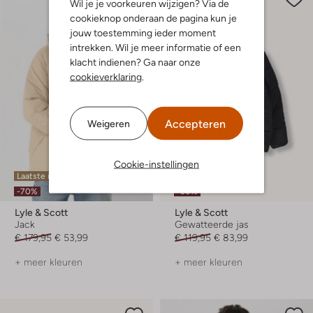
Wil je je voorkeuren wijzigen? Via de
cookieknop onderaan de pagina kun je
jouw toestemming ieder moment
intrekken. Wil je meer informatie of een
klacht indienen? Ga naar onze
cookieverklaring
.
Accepteren
Weigeren
Cookie-instellingen
Laatste item
Laatste item
-70%
-30%
Lyle & Scott
Lyle & Scott
Jack
Gewatteerde jas
€ 179,95
€ 53,99
€ 119,95
€ 83,99
+ meer kleuren
+ meer kleuren