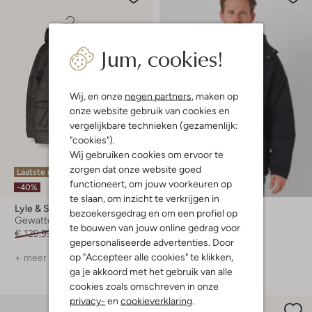
Jum, cookies!
Wij, en onze
negen partners
, maken op
onze website gebruik van cookies en
vergelijkbare technieken (gezamenlijk:
"cookies").
Wij gebruiken cookies om ervoor te
zorgen dat onze website goed
Laatste maten
Laatste items
functioneert, om jouw voorkeuren op
-40%
-30%
te slaan, om inzicht te verkrijgen in
Lyle & Scott
Lyle & Scott
bezoekersgedrag en om een profiel op
Gewatteerde jas
Jack
te bouwen van jouw online gedrag voor
€ 129,99
€ 77,99
€ 179,95
€ 125,99
gepersonaliseerde advertenties. Door
op "Accepteer alle cookies" te klikken,
+ meer kleuren
+ meer kleuren
ga je akkoord met het gebruik van alle
cookies zoals omschreven in onze
privacy-
en
cookieverklaring
.