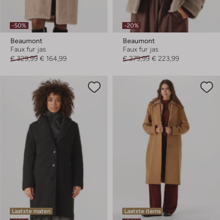
-50%
-20%
Beaumont
Beaumont
Faux fur jas
Faux fur jas
€ 329,99
€ 164,99
€ 279,99
€ 223,99
Laatste maten
Laatste items