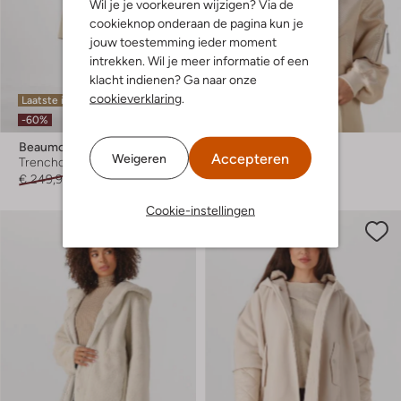
Wil je je voorkeuren wijzigen? Via de
cookieknop onderaan de pagina kun je
jouw toestemming ieder moment
intrekken. Wil je meer informatie of een
klacht indienen? Ga naar onze
cookieverklaring
.
Laatste item
Laatste item
-60%
-60%
Beaumont
Beaumont
Accepteren
Weigeren
Trenchcoats
Jack
€ 249,99
€ 99,99
€ 199,99
€ 79,99
Cookie-instellingen