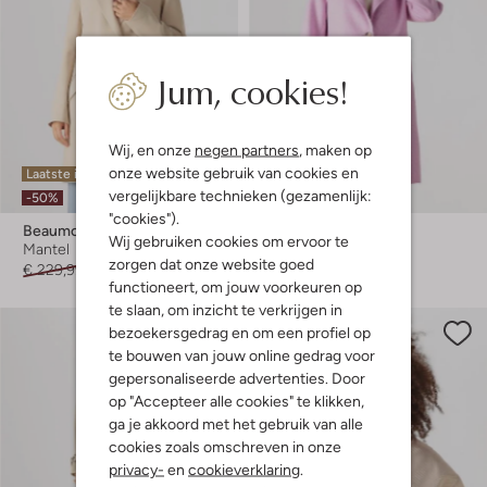
Jum, cookies!
Wij, en onze
negen partners
, maken op
onze website gebruik van cookies en
Laatste item
Laatste item
vergelijkbare technieken (gezamenlijk:
-50%
-60%
"cookies").
Beaumont
Beaumont
Wij gebruiken cookies om ervoor te
Mantel
Mantel
zorgen dat onze website goed
€ 229,99
€ 114,99
€ 199,99
€ 79,99
functioneert, om jouw voorkeuren op
te slaan, om inzicht te verkrijgen in
bezoekersgedrag en om een profiel op
te bouwen van jouw online gedrag voor
gepersonaliseerde advertenties. Door
op "Accepteer alle cookies" te klikken,
ga je akkoord met het gebruik van alle
cookies zoals omschreven in onze
privacy-
en
cookieverklaring
.