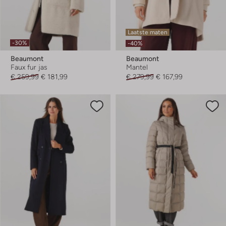
Laatste maten
-30%
-40%
Beaumont
Beaumont
Faux fur jas
Mantel
€ 259,99
€ 181,99
€ 279,99
€ 167,99