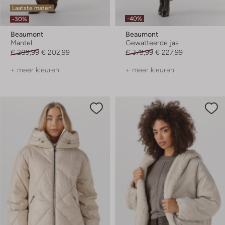
Laatste maten
-40%
-30%
Beaumont
Beaumont
Mantel
Gewatteerde jas
€ 289,99
€ 202,99
€ 379,99
€ 227,99
+ meer kleuren
+ meer kleuren