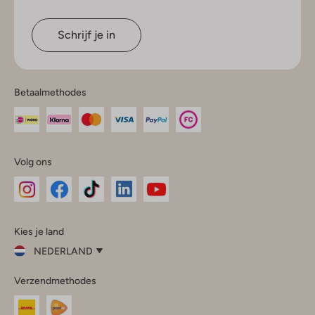
Schrijf je in
Betaalmethodes
Volg ons
Omoda
Omoda
Omoda
Omoda
Omoda
Kies je land
Instagram
Facebook
TikTok
LinkedIn
YouTube
NEDERLAND
Kies
Verzendmethodes
je
Sluit
land
Nederland