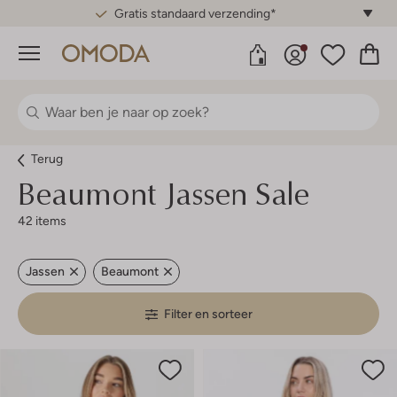
Gratis standaard verzending*
Menu
Terug
Beaumont
Jassen Sale
42 items
Jassen
Beaumont
Filter en sorteer