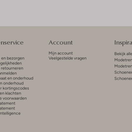
enservice
Account
Inspira
Mijn account
Bekijk all
n en bezorgen
Veelgestelde vragen
Modetren
gelijkheden
Modetren
n retourneren
Schoenen
anmelden
aat en onderhoud
Schoenen
en onderhoud
r kortingscodes
en klachten
e voorwaarden
tatement
atement
 Intelligence