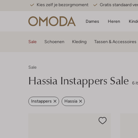
Kies zelf je bezorgmoment
Gratis standaard v
Dames
Heren
Kind
Sale
Schoenen
Kleding
Tassen & Accessoires
Sale
Hassia
Instappers Sale
6 
Instappers
Hassia