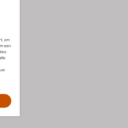
rt, om
om een
ies.
alle
ouw