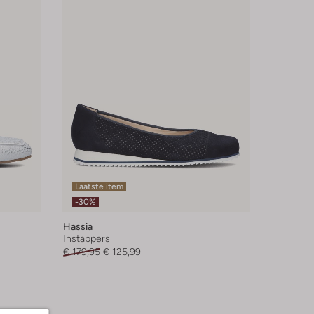
Laatste item
-30%
Hassia
Instappers
€ 179,95
€ 125,99