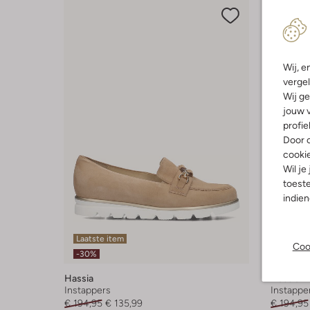
Wij, e
vergel
Wij ge
jouw v
profie
Door o
cooki
Wil je
toeste
indie
Laatste item
Laatste
Coo
-30%
-30%
Hassia
Hassia
Instappers
Instappe
€ 194,95
€ 135,99
€ 194,95