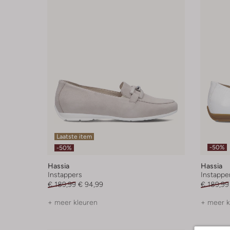
Laatste item
-50%
-50%
Hassia
Hassia
Instappers
Instappe
€ 189,99
€ 94,99
€ 189,99
+ meer kleuren
+ meer k