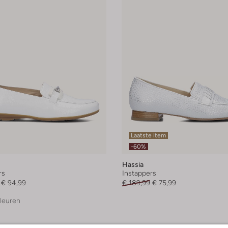
Laatste item
-60%
Hassia
rs
Instappers
€ 94,99
€ 189,99
€ 75,99
leuren