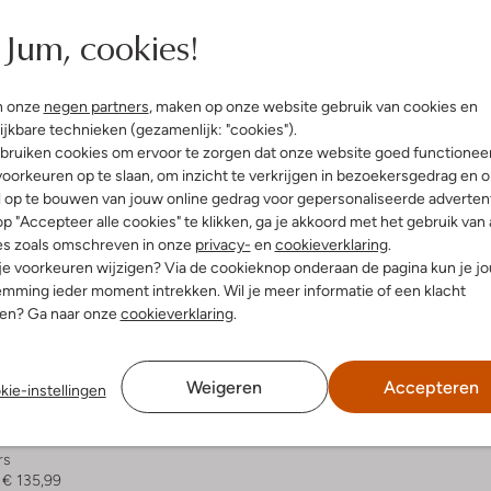
Jum, cookies!
n onze
negen partners
, maken op onze website gebruik van cookies en
ijkbare technieken (gezamenlijk: "cookies").
bruiken cookies om ervoor te zorgen dat onze website goed functionee
oorkeuren op te slaan, om inzicht te verkrijgen in bezoekersgedrag en 
l op te bouwen van jouw online gedrag voor gepersonaliseerde advertent
p "Accepteer alle cookies" te klikken, ga je akkoord met het gebruik van 
es zoals omschreven in onze
privacy-
en
cookieverklaring
.
 je voorkeuren wijzigen? Via de cookieknop onderaan de pagina kun je j
mming ieder moment intrekken. Wil je meer informatie of een klacht
nen? Ga naar onze
cookieverklaring
.
 item
Weigeren
Accepteren
kie-instellingen
rs
€ 135,99