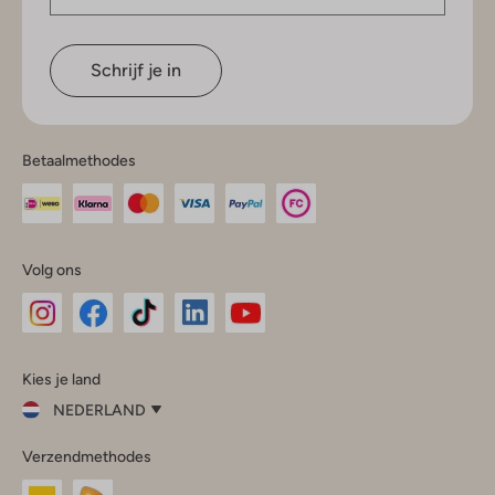
Schrijf je in
Betaalmethodes
Volg ons
Omoda
Omoda
Omoda
Omoda
Omoda
Kies je land
Instagram
Facebook
TikTok
LinkedIn
YouTube
NEDERLAND
Kies
Verzendmethodes
je
Sluit
land