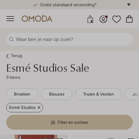
Gratis standaard verzending*
Menu
Terug
Esmé Studios
Sale
9 items
Broeken
Blouses
Truien & Vesten
Ja
Esmé Studios
Filter en sorteer