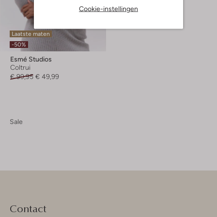
Cookie-instellingen
Laatste maten
-50%
Esmé Studios
Coltrui
€ 99,95
€ 49,99
Sale
Contact