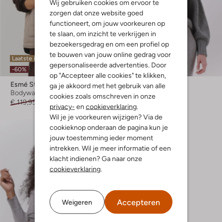
Wij gebruiken cookies om ervoor te
zorgen dat onze website goed
functioneert, om jouw voorkeuren op
te slaan, om inzicht te verkrijgen in
bezoekersgedrag en om een profiel op
te bouwen van jouw online gedrag voor
Laatste items
Laatste maten
gepersonaliseerde advertenties. Door
-60%
-60%
op "Accepteer alle cookies" te klikken,
Esmé Studios
Esmé Studios
ga je akkoord met het gebruik van alle
Bodywarmer
Coltrui
cookies zoals omschreven in onze
€ 119,95
€ 47,99
€ 159,95
€ 63,99
privacy-
en
cookieverklaring
.
Wil je je voorkeuren wijzigen? Via de
cookieknop onderaan de pagina kun je
jouw toestemming ieder moment
intrekken. Wil je meer informatie of een
klacht indienen? Ga naar onze
cookieverklaring
.
Accepteren
Weigeren