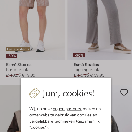
Laatste items
-50%
-60%
Esmé Studios
Esmé Studios
Korte broek
Joggingbroek
€ 49,95
€ 19,99
€ 119,95
€ 59,95
Jum, cookies!
Wij, en onze
negen partners
, maken op
onze website gebruik van cookies en
vergelijkbare technieken (gezamenlijk:
"cookies").