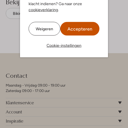
Bekijk meer
klacht indienen? Ga naar onze
cookieverklaring
.
Bikini's
Shiwi
Polyester
Accepteren
Weigeren
Cookie-instellingen
Contact
Maandag - Vrijdag 09:00 - 19:00 uur
Zaterdag 09:00 - 17:00 uur
Klantenservice
Account
Inspiratie