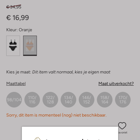
€ 34,95
€ 16,99
Kleur:
Oranje
Kies je maat:
Dit item valt normaal, kies je eigen maat
Maattabel
Maat uitverkocht?
110/
122/
134/
146/
158/
170/
98/104
116
128
140
152
164
176
Sorry, dit item is momenteel (nog) niet beschikbaar.
Favoriet