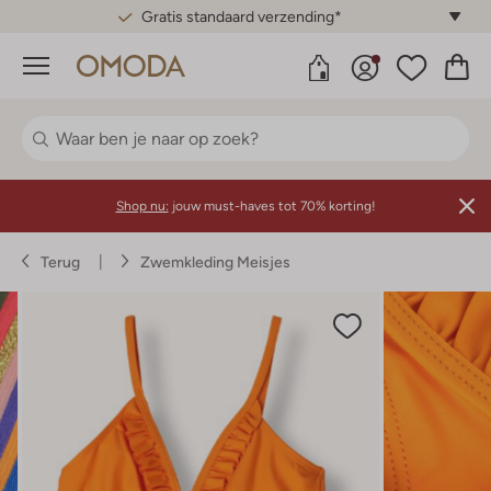
Gratis standaard verzending*
Menu
Shop nu:
jouw must-haves tot 70% korting!
Terug
Zwemkleding Meisjes