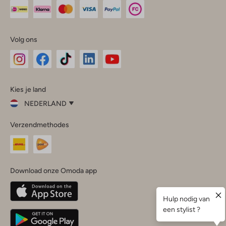
Volg ons
Omoda
Omoda
Omoda
Omoda
Omoda
Kies je land
Instagram
Facebook
TikTok
LinkedIn
YouTube
NEDERLAND
Kies
Verzendmethodes
je
Sluit
land
Nederland
België
(Nederlands)
Download onze Omoda app
Belgique
(Français)
Deutschland