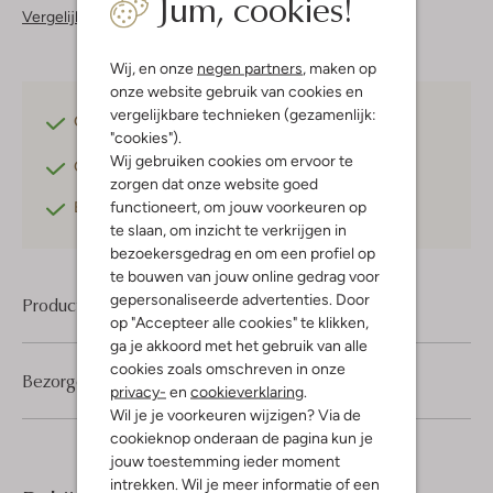
Jum, cookies!
Vergelijkbare items
Wij, en onze
negen partners
, maken op
onze website gebruik van cookies en
vergelijkbare technieken (gezamenlijk:
Gratis verzending
vanaf €75,-
"cookies").
Wij gebruiken cookies om ervoor te
Gratis retourneren
binnen 30 dagen*
zorgen dat onze website goed
functioneert, om jouw voorkeuren op
Betaal achteraf
met Klarna
te slaan, om inzicht te verkrijgen in
bezoekersgedrag en om een profiel op
te bouwen van jouw online gedrag voor
gepersonaliseerde advertenties. Door
Product informatie
op "Accepteer alle cookies" te klikken,
ga je akkoord met het gebruik van alle
cookies zoals omschreven in onze
Bezorgen & retourneren
privacy-
en
cookieverklaring
.
Wil je je voorkeuren wijzigen? Via de
cookieknop onderaan de pagina kun je
jouw toestemming ieder moment
intrekken. Wil je meer informatie of een