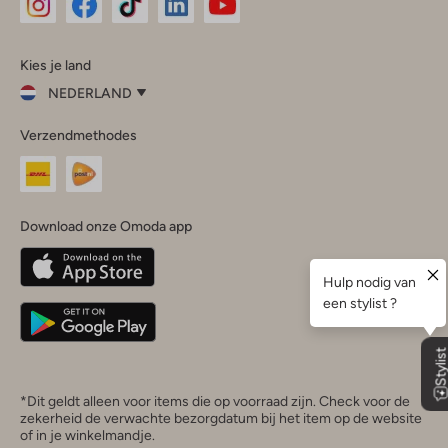
Omoda
Omoda
Omoda
Omoda
Omoda
Kies je land
Instagram
Facebook
TikTok
LinkedIn
YouTube
NEDERLAND
Kies
Verzendmethodes
je
Sluit
land
Nederland
België
(Nederlands)
Download onze Omoda app
Belgique
(Français)
Deutschland
*Dit geldt alleen voor items die op voorraad zijn. Check voor de
zekerheid de verwachte bezorgdatum bij het item op de website
of in je winkelmandje.