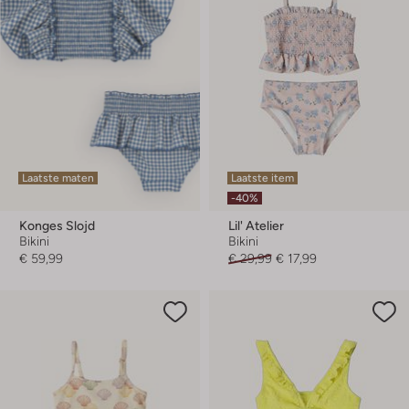
Laatste maten
Laatste item
-40%
Konges Slojd
Lil' Atelier
Bikini
Bikini
€ 59,99
€ 29,99
€ 17,99