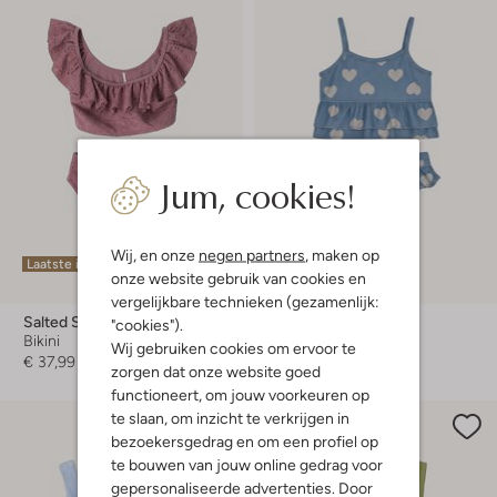
Jum, cookies!
Wij, en onze
negen partners
, maken op
Laatste item
onze website gebruik van cookies en
-20%
vergelijkbare technieken (gezamenlijk:
Salted Stories
Baje Studio
"cookies").
Bikini
Bikini
Wij gebruiken cookies om ervoor te
€ 37,99
€ 48,99
€ 38,99
zorgen dat onze website goed
functioneert, om jouw voorkeuren op
te slaan, om inzicht te verkrijgen in
bezoekersgedrag en om een profiel op
te bouwen van jouw online gedrag voor
gepersonaliseerde advertenties. Door