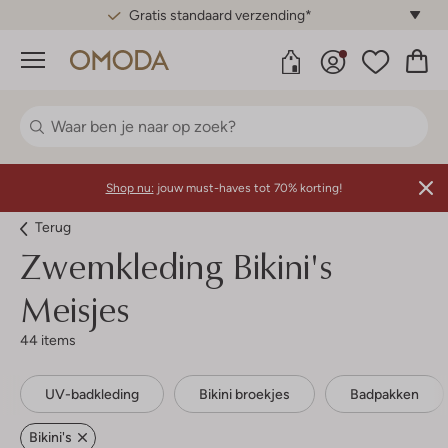
Gratis standaard verzending*
Menu
Shop nu:
jouw must-haves tot 70% korting!
Terug
Zwemkleding Bikini's
Meisjes
44 items
UV-badkleding
Bikini broekjes
Badpakken
Bikini's