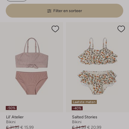
Filter en sorteer
Laatste maten
-50%
-40%
Lil' Atelier
Salted Stories
Bikini
Bikini
€ 31,99
€ 15,99
€ 34,99
€ 20,99