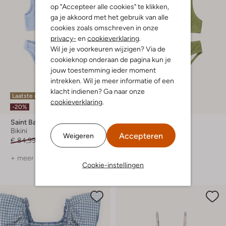
op "Accepteer alle cookies" te klikken,
ga je akkoord met het gebruik van alle
cookies zoals omschreven in onze
privacy-
en
cookieverklaring
.
Wil je je voorkeuren wijzigen? Via de
cookieknop onderaan de pagina kun je
jouw toestemming ieder moment
intrekken. Wil je meer informatie of een
klacht indienen? Ga naar onze
Laatste item
Laatste maten
cookieverklaring
.
-20%
-40%
Saint Barth
Salted Stories
Bikini
Bikini
Accepteren
Weigeren
€ 84,99
€ 67,99
€ 34,99
€ 20,99
+ meer kleuren
Cookie-instellingen