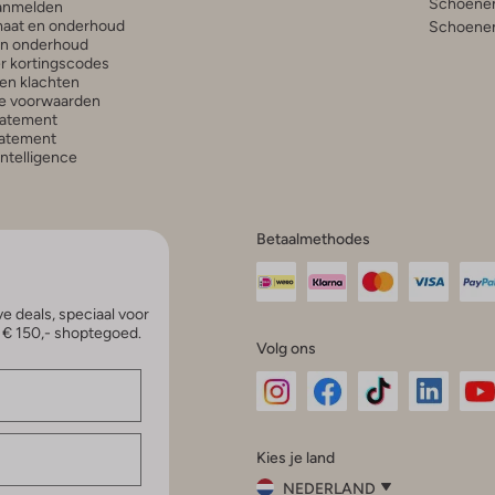
Schoenen
anmelden
aat en onderhoud
Schoenen
en onderhoud
r kortingscodes
en klachten
e voorwaarden
tatement
atement
 Intelligence
Betaalmethodes
e deals, speciaal voor
p € 150,- shoptegoed.
Volg ons
Omoda
Omoda
Omoda
Omoda
Om
Kies je land
Instagram
Facebook
TikTok
LinkedI
Yo
NEDERLAND