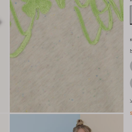
K
K
V
S