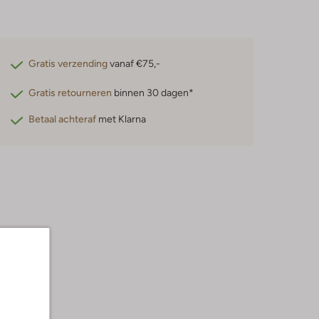
Gratis verzending
vanaf €75,-
Gratis retourneren
binnen 30 dagen*
Betaal achteraf
met Klarna