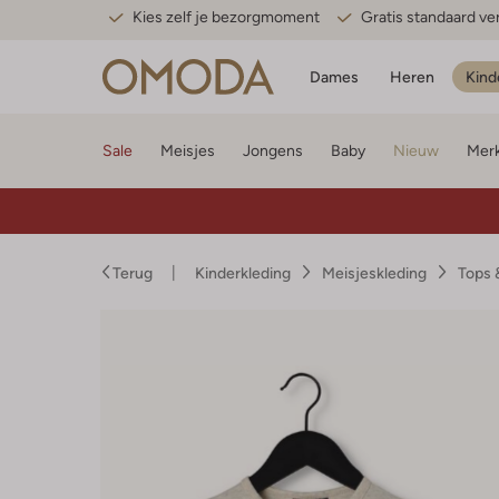
Kies zelf je bezorgmoment
Gratis standaard v
Dames
Heren
Kind
Sale
Meisjes
Jongens
Baby
Nieuw
Mer
Terug
Kinderkleding
Meisjeskleding
Tops 