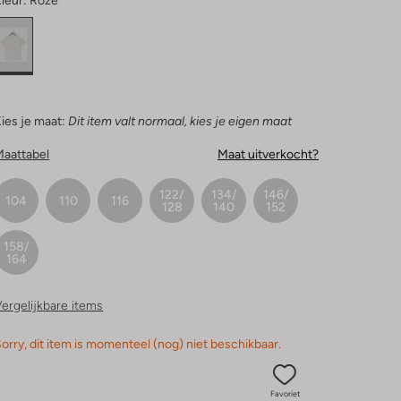
leur:
Roze
ies je maat:
Dit item valt normaal, kies je eigen maat
Maattabel
Maat uitverkocht?
122/
134/
146/
104
110
116
128
140
152
158/
164
ergelijkbare items
orry, dit item is momenteel (nog) niet beschikbaar.
Favoriet