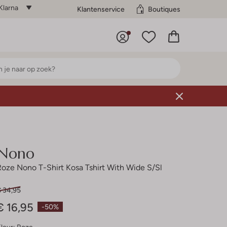
Klarna
Klantenservice
Boutiques
Nono
Roze Nono T-Shirt Kosa Tshirt With Wide S/sl
€ 34,95
€ 16,95
-50%