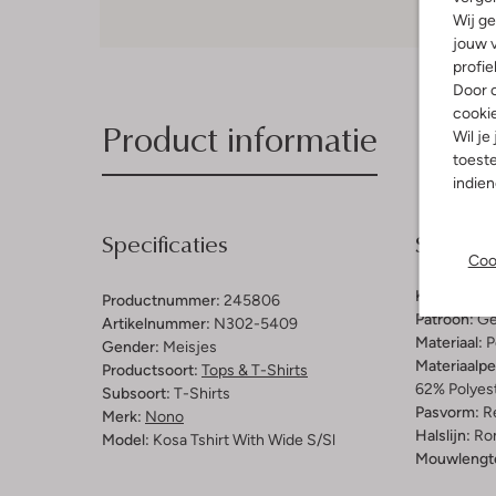
Wij ge
jouw v
profie
Door o
cooki
Product informatie
Wil je
toeste
indie
Specificaties
Samenst
Coo
Kleur:
Roze
Productnummer:
245806
Patroon:
Ge
Artikelnummer:
N302-5409
Materiaal:
P
Gender:
Meisjes
Materiaalp
Productsoort:
Tops & T-Shirts
62% Polyest
Subsoort:
T-Shirts
Pasvorm:
Re
Merk:
Nono
Halslijn:
Ro
Model:
Kosa Tshirt With Wide S/sl
Mouwlengt