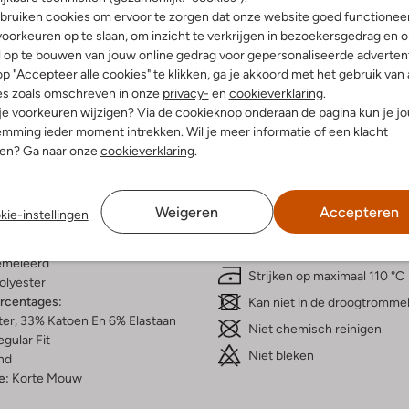
bruiken cookies om ervoor te zorgen dat onze website goed functionee
oorkeuren op te slaan, om inzicht te verkrijgen in bezoekersgedrag en 
l op te bouwen van jouw online gedrag voor gepersonaliseerde advertent
p "Accepteer alle cookies" te klikken, ga je akkoord met het gebruik van 
es zoals omschreven in onze
privacy-
en
cookieverklaring
.
Bezorgen & retourneren
 je voorkeuren wijzigen? Via de cookieknop onderaan de pagina kun je j
mming ieder moment intrekken. Wil je meer informatie of een klacht
nen? Ga naar onze
cookieverklaring
.
elling & Pasvorm
Wasvoorschriften
Weigeren
Accepteren
kie-instellingen
Normaal wassen op 30 °C
meleerd
Strijken op maximaal 110 °C
olyester
ercentages:
Kan niet in de droogtromme
er, 33% Katoen En 6% Elastaan
Niet chemisch reinigen
gular Fit
Niet bleken
nd
e:
Korte Mouw