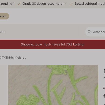
erzending*
Gratis 30 dagen retourneren*
Betaal achteraf met 
eren
ken
Shop nu:
jouw must-haves tot 70% korting!
& T-Shirts Meisjes