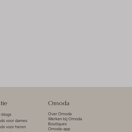
tie
Omoda
Over Omoda
e blogs
Werken bij Omoda
ds voor dames
Boutiques
ds voor heren
Omoda-app