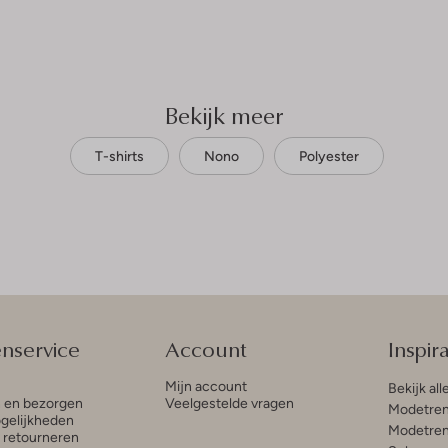
Bekijk meer
T-shirts
Nono
Polyester
enservice
Account
Inspira
Mijn account
Bekijk all
n en bezorgen
Veelgestelde vragen
Modetren
gelijkheden
Modetren
n retourneren