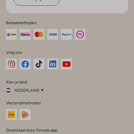
Betaalmethodes
Volg ons
Omoda
Omoda
Omoda
Omoda
Omoda
Kies je land
Instagram
Facebook
TikTok
LinkedIn
YouTube
NEDERLAND
Kies
Verzendmethodes
je
Sluit
land
Nederland
België
(Nederlands)
Download onze Omoda app