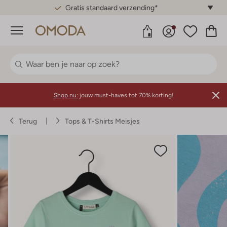
Gratis standaard verzending*
Menu
Shop nu:
jouw must-haves tot 70% korting!
Terug
Tops & T-Shirts Meisjes