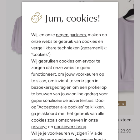
Jum, cookies!
Wij, en onze
negen partners
, maken op
onze website gebruik van cookies en
vergelijkbare technieken (gezamenlijk:
"cookies").
Wij gebruiken cookies om ervoor te
zorgen dat onze website goed
functioneert, om jouw voorkeuren op
te slaan, om inzicht te verkrijgen in
bezoekersgedrag en om een profiel op
te bouwen van jouw online gedrag voor
gepersonaliseerde advertenties. Door
Laatste items
op "Accepteer alle cookies" te klikken,
-60%
ga je akkoord met het gebruik van alle
Looxs 10sixteen
cookies zoals omschreven in onze
Trui
privacy-
en
cookieverklaring
.
Ontdek de look
€ 59,99
€ 23,99
Wil je je voorkeuren wijzigen? Via de
cookieknop onderaan de pagina kun je