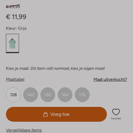
€ 29,99
€ 11,99
Kleur:
Grijs
Kies je maat:
Dit item valt normaal, kies je eigen maat
Maattabel
Maat uitverkocht?
128
140
152
164
176
Voeg toe
Favoriet
Vergelijkbare items