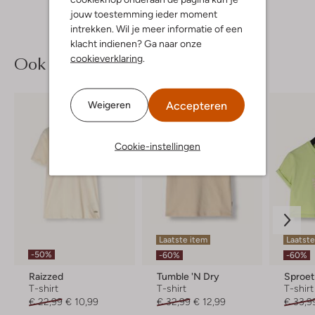
jouw toestemming ieder moment
intrekken. Wil je meer informatie of een
klacht indienen? Ga naar onze
Ook iets voor jou?
cookieverklaring
.
Accepteren
Weigeren
Cookie-instellingen
Laatste item
Laatste
-50%
-60%
-60%
Raizzed
Tumble 'n Dry
Sproet
T-shirt
T-shirt
T-shirt
€ 22,99
€ 10,99
€ 32,99
€ 12,99
€ 33,9