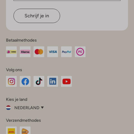
Schrijf je in
Betaalmethodes
Volg ons
Omoda
Omoda
Omoda
Omoda
Omoda
Kies je land
Instagram
Facebook
TikTok
LinkedIn
YouTube
NEDERLAND
Kies
Verzendmethodes
je
Sluit
land