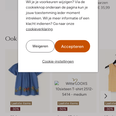
Wil je je voorkeuren wijzigen? Via de
Cowboylaarzen
Ontdek de look
cookieknop onderaan de pagina kun je
€ 119,95
€ 35,99
jouw toestemming ieder moment
intrekken. Wil je meer informatie of een
klacht indienen? Ga naar onze
cookieverklaring
.
Ook iets voor jou?
Accepteren
Weigeren
Cookie-instellingen
Laatste items
Laatste items
Laatste
-30%
-50%
-30%