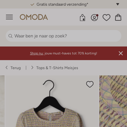
Gratis standaard verzending*
Menu
Shop nu:
jouw must-haves tot 70% korting!
Terug
Tops & T-Shirts Meisjes