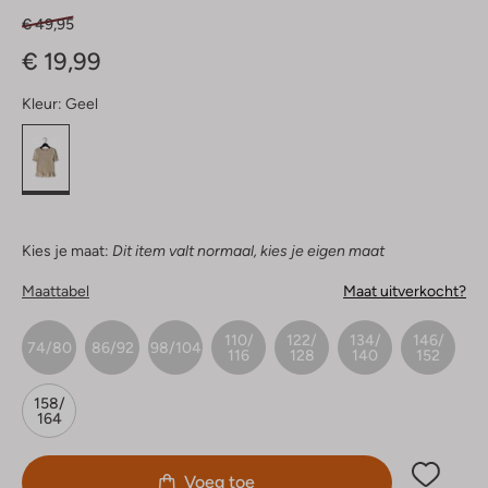
€ 49,95
€ 19,99
Kleur:
Geel
Kies je maat:
Dit item valt normaal, kies je eigen maat
Maattabel
Maat uitverkocht?
110/
122/
134/
146/
74/80
86/92
98/104
116
128
140
152
158/
164
Voeg toe