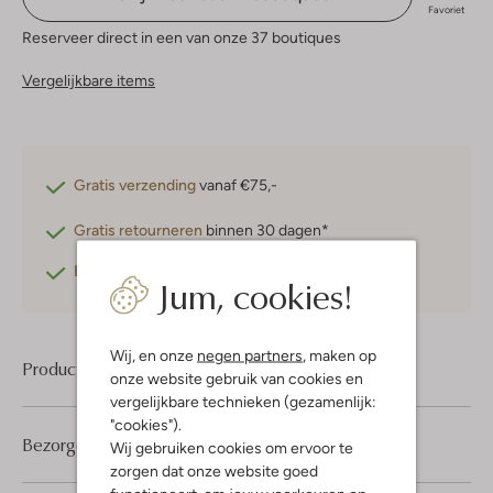
Favoriet
Reserveer direct in een van onze 37 boutiques
Vergelijkbare items
Gratis verzending
vanaf €75,-
Gratis retourneren
binnen 30 dagen*
Betaal achteraf
met Klarna
Jum, cookies!
Wij, en onze
negen partners
, maken op
Product informatie
onze website gebruik van cookies en
vergelijkbare technieken (gezamenlijk:
"cookies").
Bezorgen & retourneren
Wij gebruiken cookies om ervoor te
zorgen dat onze website goed