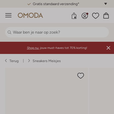
Gratis standaard verzending*
Menu
Shop nu:
jouw must-haves tot 70% korting!
Terug
Sneakers Meisjes