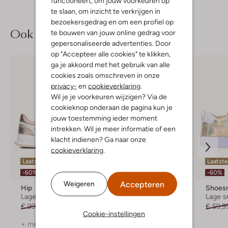
functioneert, om jouw voorkeuren op
te slaan, om inzicht te verkrijgen in
bezoekersgedrag en om een profiel op
Ook iets voor jou?
te bouwen van jouw online gedrag voor
gepersonaliseerde advertenties. Door
op "Accepteer alle cookies" te klikken,
ga je akkoord met het gebruik van alle
cookies zoals omschreven in onze
privacy-
en
cookieverklaring
.
Wil je je voorkeuren wijzigen? Via de
cookieknop onderaan de pagina kun je
jouw toestemming ieder moment
intrekken. Wil je meer informatie of een
klacht indienen? Ga naar onze
cookieverklaring
.
Laatste item
Laatste
-40%
-60%
-60%
Accepteren
Weigeren
Hip
Pinocchio
Shoes
Lage sneakers
Hoge sneakers
Lage s
€ 99,95
€ 39,99
Vanaf
€ 53,99
€ 59,9
Cookie-instellingen
+ meer kleuren
+ meer kleuren