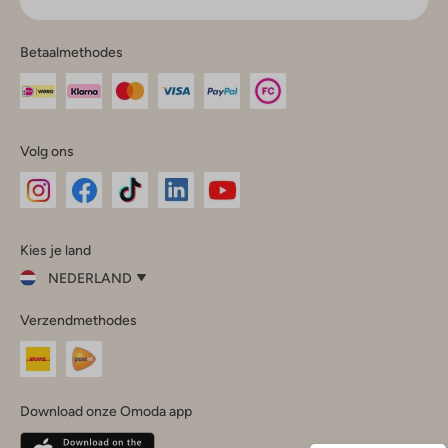
Betaalmethodes
Volg ons
Omoda
Omoda
Omoda
Omoda
Omoda
Kies je land
Instagram
Facebook
TikTok
LinkedIn
YouTube
NEDERLAND
Kies
Verzendmethodes
je
Sluit
land
Nederland
België
(Nederlands)
Download onze Omoda app
Belgique
(Français)