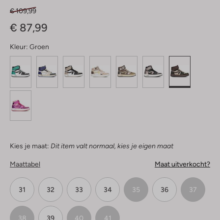
€ 109,99
€ 87,99
Kleur:
Groen
Kies je maat:
Dit item valt normaal, kies je eigen maat
Maattabel
Maat uitverkocht?
31
32
33
34
35
36
37
38
39
40
41