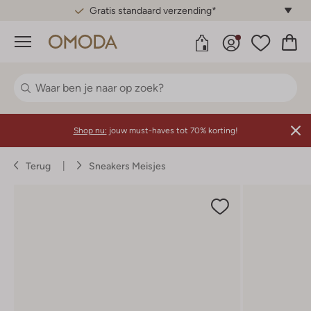
Gratis standaard verzending*
Menu
Shop nu:
jouw must-haves tot 70% korting!
Terug
Sneakers Meisjes