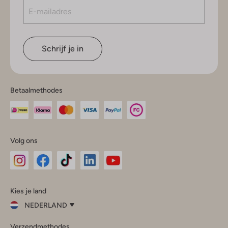
Schrijf je in
Betaalmethodes
Volg ons
Omoda
Omoda
Omoda
Omoda
Omoda
Kies je land
Instagram
Facebook
TikTok
LinkedIn
YouTube
NEDERLAND
Kies
Verzendmethodes
je