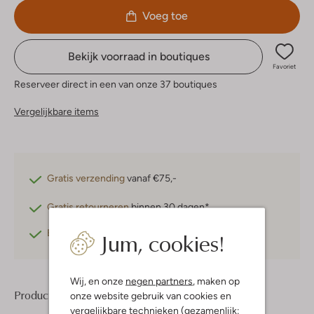
Voeg toe
Bekijk voorraad in boutiques
Favoriet
Reserveer direct in een van onze 37 boutiques
Vergelijkbare items
Gratis verzending
vanaf €75,-
Gratis retourneren
binnen 30 dagen*
Jum, cookies!
Betaal achteraf
met Klarna
Wij, en onze
negen partners
, maken op
Product informatie
onze website gebruik van cookies en
vergelijkbare technieken (gezamenlijk: