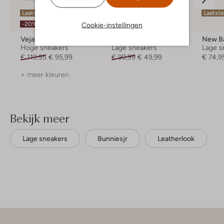
Laatste maten
Laatst
-50%
-20%
Cookie-instellingen
Veja
Develab
New B
Hoge sneakers
Lage sneakers
Lage s
€ 119,95
€ 95,99
€ 99,99
€ 49,99
€ 74,9
+ meer kleuren
Bekijk meer
Lage sneakers
Bunniesjr
Leatherlook