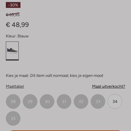
Sterren
-30%
€ 69,95
€ 48,99
Kleur:
Blauw
Kies je maat:
Dit item valt normaal, kies je eigen maat
Maattabel
Maat uitverkocht?
28
29
30
31
32
33
34
35