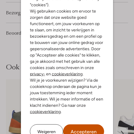
"cookies").
Wij gebruiken cookies om ervoor te
Bezorgen & retourneren
zorgen dat onze website goed
functioneert, om jouw voorkeuren op
te slaan, om inzicht te verkrijgen in
1
4
Beoordelingen
(1)
4
/5
bezoekersgedrag en om een profiel op
Sterren
te bouwen van jouw online gedrag voor
gepersonaliseerde advertenties. Door
op "Accepteer alle cookies" te klikken,
ga je akkoord met het gebruik van alle
Ook iets voor jou?
cookies zoals omschreven in onze
privacy-
en
cookieverklaring
.
Wil je je voorkeuren wijzigen? Via de
cookieknop onderaan de pagina kun je
jouw toestemming ieder moment
intrekken. Wil je meer informatie of een
klacht indienen? Ga naar onze
cookieverklaring
.
Accepteren
Weigeren