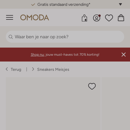
Gratis standaard verzending*
Menu
Shop nu:
jouw must-haves tot 70% korting!
Terug
Sneakers Meisjes