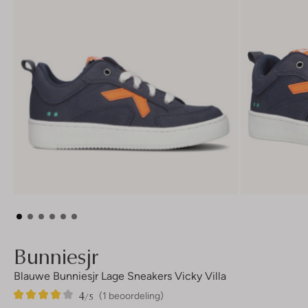
Bunniesjr
Blauwe Bunniesjr Lage Sneakers Vicky Villa
4
1
4
/5
(1 beoordeling)