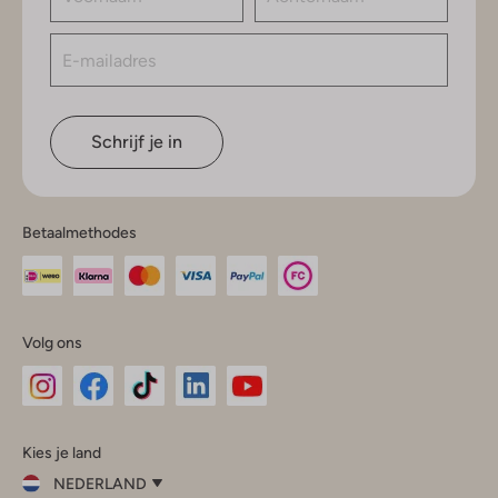
Schrijf je in
Betaalmethodes
Volg ons
Omoda
Omoda
Omoda
Omoda
Omoda
Kies je land
Instagram
Facebook
TikTok
LinkedIn
YouTube
NEDERLAND