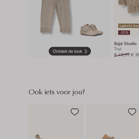
Laatste it
-20%
Baje Studio
Trui
Ontdek de look
€ 48,99
€ 3
Ook iets voor jou?