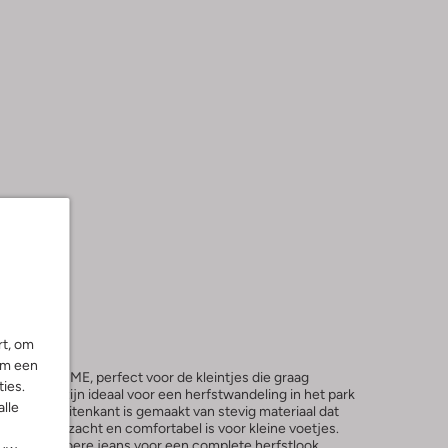
rt, om
om een
n SHOESME, perfect voor de kleintjes die graag
ies.
hoentjes zijn ideaal voor een herfstwandeling in het park
alle
tuin. De buitenkant is gemaakt van stevig materiaal dat
 binnenkant zacht en comfortabel is voor kleine voetjes.
 en een stoere jeans voor een complete herfstlook.