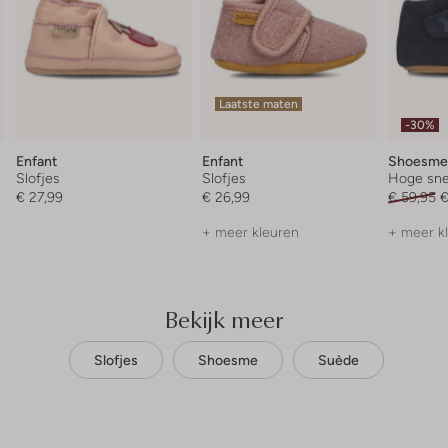
Laatste maten
-30%
Enfant
Enfant
Shoesme
Slofjes
Slofjes
Hoge sne
€ 27,99
€ 26,99
€ 59,95
€
+ meer kleuren
+ meer k
Bekijk meer
Slofjes
Shoesme
Suède