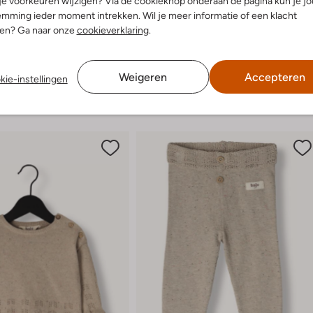
 je voorkeuren wijzigen? Via de cookieknop onderaan de pagina kun je j
g:
Klittenband
Deze schoenen zijn praktisch voo
mming ieder moment intrekken. Wil je meer informatie of een klacht
ontdekken in stijl en comfort.
latte Zool
nen? Ga naar onze
cookieverklaring
.
Ronde Neus
Weigeren
Accepteren
kie-instellingen