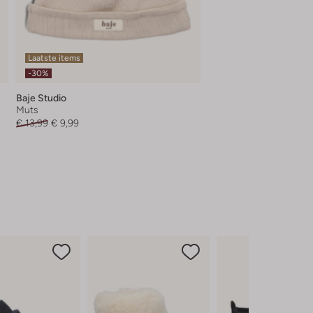
Laatste items
-30%
Baje Studio
Muts
€ 13,99
€ 9,99