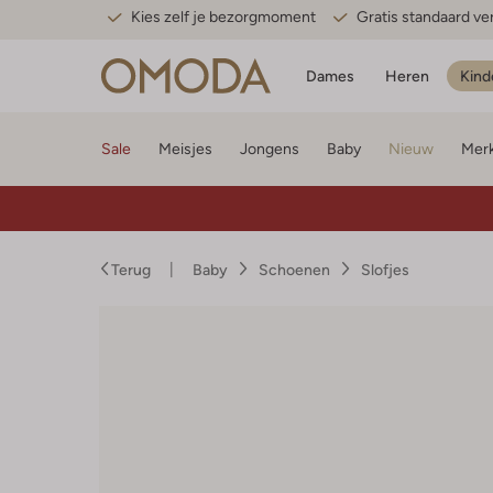
Kies zelf je bezorgmoment
Gratis standaard v
Dames
Heren
Kind
Sale
Meisjes
Jongens
Baby
Nieuw
Mer
Terug
Baby
Schoenen
Slofjes