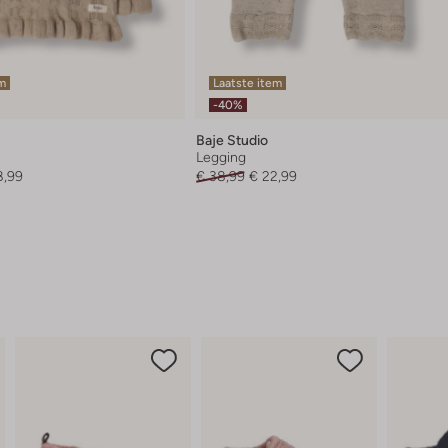
em
Laatste item
-40%
Baje Studio
Legging
8,99
€ 38,99
€ 22,99