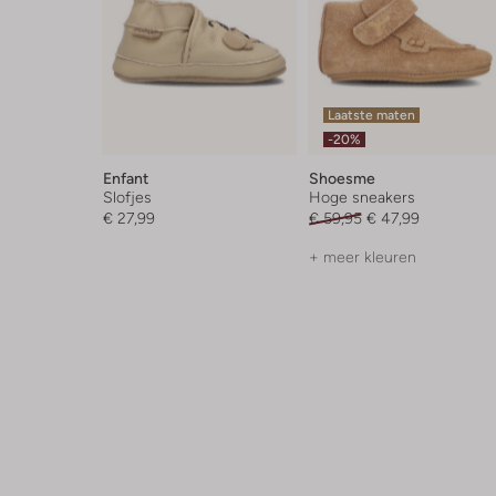
Laatste maten
-20%
Enfant
Shoesme
Slofjes
Hoge sneakers
€ 27,99
€ 59,95
€ 47,99
+ meer kleuren