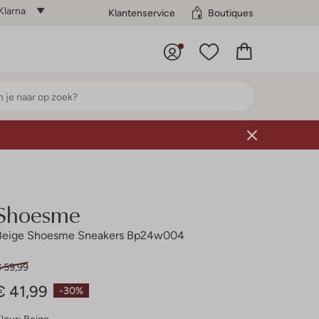
Klarna
Klantenservice
Boutiques
Shoesme
Beige Shoesme Sneakers Bp24w004
€ 59,99
€ 41,99
-30%