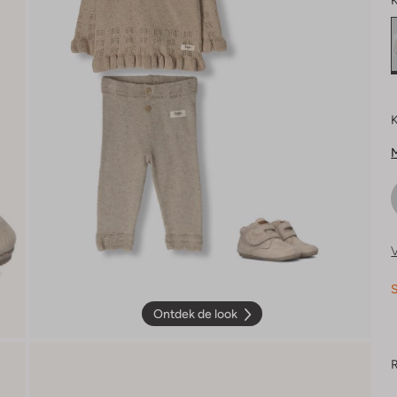
K
K
M
V
S
Ontdek de look
R