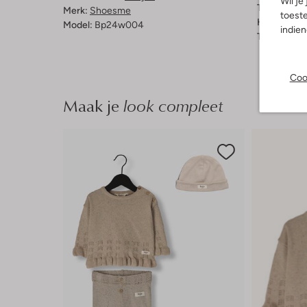
Wil je
Type sluitin
Merk:
Shoesme
toeste
Hakvorm:
P
Model:
Bp24w004
indie
Type neus:
Coo
Maak je
look compleet