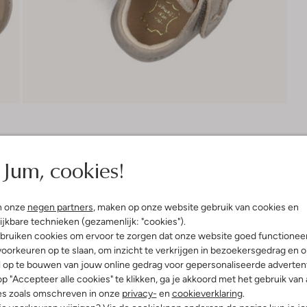
Bezorgen & retourneren
Jum, cookies!
n onze
negen partners
, maken op onze website gebruik van cookies en
elling & Pasvorm
Omschrijving
ijkbare technieken (gezamenlijk: "cookies").
bruiken cookies om ervoor te zorgen dat onze website goed functionee
oorkeuren op te slaan, om inzicht te verkrijgen in bezoekersgedrag en 
e
Ontdek de BP24W004 sneakers va
l op te bouwen van jouw online gedrag voor gepersonaliseerde advertent
avonturen beleven. Deze taupe sc
uitenkant:
Suède
p "Accepteer alle cookies" te klikken, ga je akkoord met het gebruik van 
of een speelse middag in de speel
innenkant:
Katoen
es zoals omschreven in onze
privacy-
en
cookieverklaring
.
tegen een stootje kan, terwijl de
ol:
Rubber
Combineer ze met een warme trui