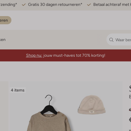
erzending*
Gratis 30 dagen retourneren*
Betaal achteraf met 
eren
ken
Shop nu:
jouw must-haves tot 70% korting!
4 items