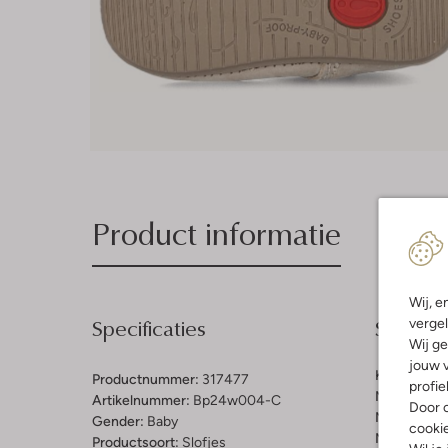
Product informatie
Wij, e
Specificaties
Samenst
vergel
Wij ge
jouw v
Kleur:
Beig
Productnummer:
317477
profie
Materiaal b
Artikelnummer:
Bp24w004-C
Door o
Materiaal b
Gender:
Baby
cooki
Materiaal zo
Productsoort:
Slofjes