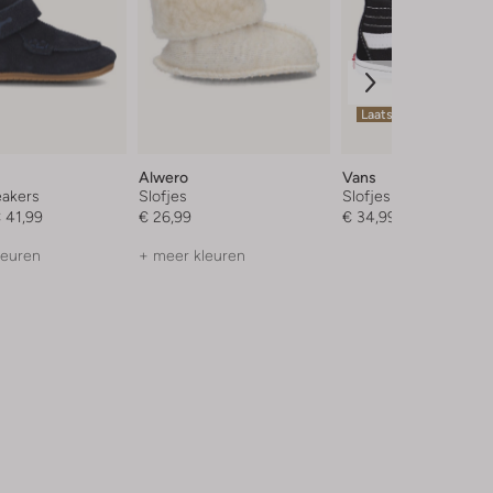
Laatste maten
Alwero
Vans
akers
Slofjes
Slofjes
 41,99
€ 26,99
€ 34,99
leuren
+ meer kleuren