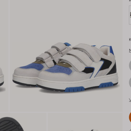
K
K
V