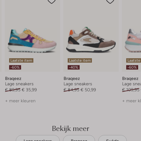
Laatste item
Laatste item
Laatste
-60%
-40%
-60%
Braqeez
Braqeez
Braqeez
Lage sneakers
Lage sneakers
Lage sne
€ 89,95
€ 35,99
€ 84,95
€ 50,99
€ 109,95
+ meer kleuren
+ meer k
Bekijk meer