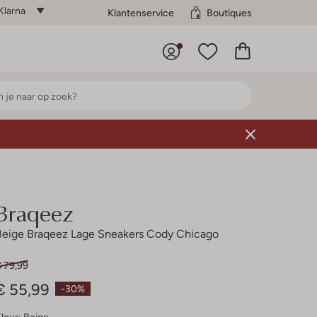
Klarna
Klantenservice
Boutiques
Braqeez
Beige Braqeez Lage Sneakers Cody Chicago
€ 79,99
€ 55,99
-30%