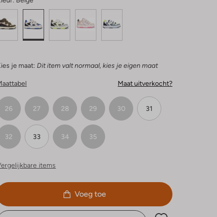
leur:
Beige
ies je maat:
Dit item valt normaal, kies je eigen maat
Maattabel
Maat uitverkocht?
26
27
28
29
30
31
32
33
34
35
ergelijkbare items
Voeg toe