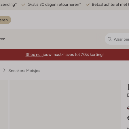
erzending*
Gratis 30 dagen retourneren*
Betaal achteraf met 
eren
ken
Shop nu:
jouw must-haves tot 70% korting!
s
Sneakers Meisjes