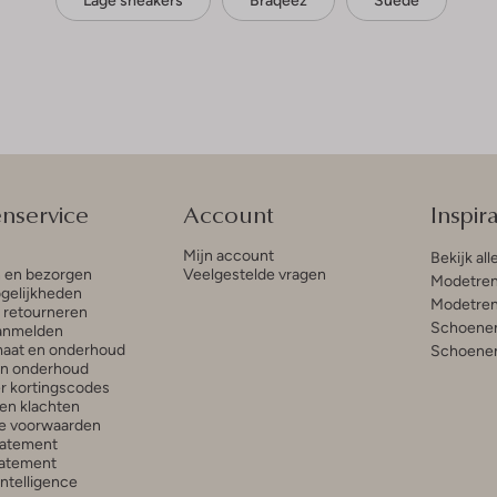
Lage sneakers
Braqeez
Suède
enservice
Account
Inspira
Mijn account
Bekijk all
n en bezorgen
Veelgestelde vragen
Modetren
gelijkheden
Modetren
n retourneren
Schoenen
anmelden
aat en onderhoud
Schoenen
en onderhoud
r kortingscodes
en klachten
e voorwaarden
tatement
atement
 Intelligence