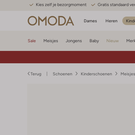
Kies zelf je bezorgmoment
Gratis standaard v
Dames
Heren
Kind
Sale
Meisjes
Jongens
Baby
Nieuw
Mer
Terug
Schoenen
Kinderschoenen
Meisje