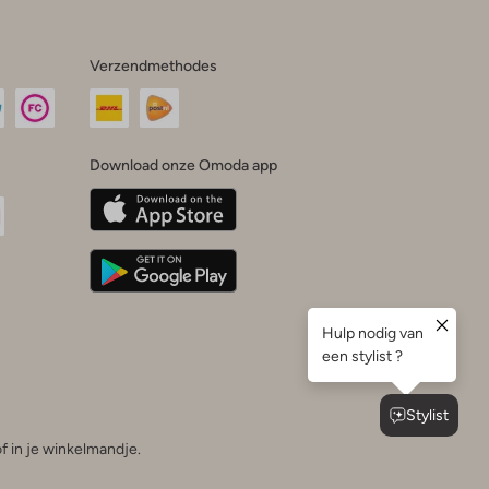
Verzendmethodes
Download onze Omoda app
oda
n
uTube
f in je winkelmandje.