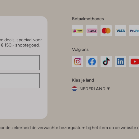
Betaalmethodes
e deals, speciaal voor
p € 150,- shoptegoed.
Volg ons
Omoda
Omoda
Omoda
Omoda
Om
Kies je land
Instagram
Facebook
TikTok
LinkedI
Yo
NEDERLAND
Kies
je
Sluit
land
Nederland
België
(Nederlands)
 voor de zekerheid de verwachte bezorgdatum bij het item op de website o
Belgique
(Français)