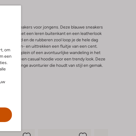
 hoge sneakers voor jongens. Deze blauwe sneakers
 comfort met een leren buitenkant en een leatherlook
are voetbed en de rubberen zool loop je de hele dag
ng maakt aan- en uittrekken een fluitje van een cent.
rt, om
 het schoolplein of een avontuurlijke wandeling in het
om een
 jeans en een casual hoodie voor een trendy look. Deze
ies.
voor elke jonge avonturier die houdt van stijl en gemak.
alle
ouw