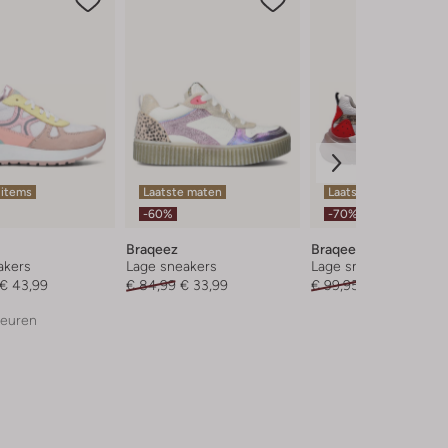
 items
Laatste maten
Laatste maten
-60%
-70%
Braqeez
Braqeez
akers
Lage sneakers
Lage sneakers
€ 43,99
€ 84,99
€ 33,99
€ 99,95
€ 29,99
leuren