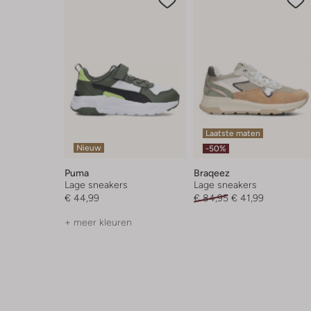
Laatste maten
Nieuw
-50%
Puma
Braqeez
Lage sneakers
Lage sneakers
€ 44,99
€ 84,95
€ 41,99
+ meer kleuren