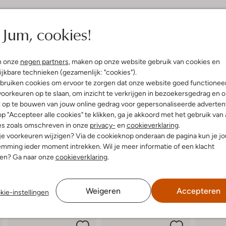
elling & Pasvorm
Omschrijving
Jum, cookies!
e
Ontdek de stoere CODY CHICAGO
uitenkant:
Suède
van BRAQEEZ combineren stijl en
n onze
negen partners
, maken op onze website gebruik van cookies en
innenkant:
Textiel
binnenkant. Dankzij het uitneemb
ijkbare technieken (gezamenlijk: "cookies").
ol:
Rubber
comfortabel. De klittenbandsluiti
bruiken cookies om ervoor te zorgen dat onze website goed functionee
g:
Klittenband
Perfect voor een potje voetbal op
oorkeuren op te slaan, om inzicht te verkrijgen in bezoekersgedrag en 
lateauzool
park. Combineer ze met een coole
l op te bouwen van jouw online gedrag voor gepersonaliseerde advertent
Ronde Neus
sneakers zijn de ideale metgezel 
p "Accepteer alle cookies" te klikken, ga je akkoord met het gebruik van 
r voetbed:
Ja
es zoals omschreven in onze
privacy-
en
cookieverklaring
.
 je voorkeuren wijzigen? Via de cookieknop onderaan de pagina kun je j
mming ieder moment intrekken. Wil je meer informatie of een klacht
nen? Ga naar onze
cookieverklaring
.
Weigeren
Accepteren
kie-instellingen