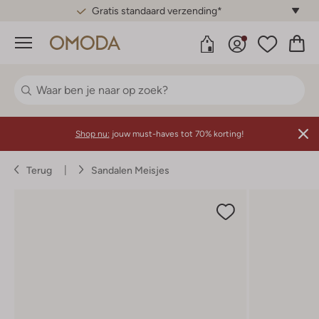
Gratis standaard verzending*
Menu
Shop nu:
jouw must-haves tot 70% korting!
Terug
Sandalen Meisjes