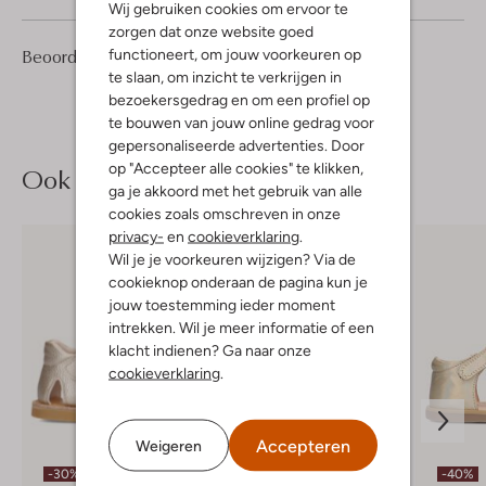
Wij gebruiken cookies om ervoor te
zorgen dat onze website goed
1
4
Beoordelingen
functioneert, om jouw voorkeuren op
(1)
4
/5
Sterren
te slaan, om inzicht te verkrijgen in
bezoekersgedrag en om een profiel op
te bouwen van jouw online gedrag voor
gepersonaliseerde advertenties. Door
op "Accepteer alle cookies" te klikken,
Ook iets voor jou?
ga je akkoord met het gebruik van alle
cookies zoals omschreven in onze
privacy-
en
cookieverklaring
.
Wil je je voorkeuren wijzigen? Via de
cookieknop onderaan de pagina kun je
jouw toestemming ieder moment
intrekken. Wil je meer informatie of een
klacht indienen? Ga naar onze
cookieverklaring
.
Accepteren
Weigeren
-30%
-40%
-40%