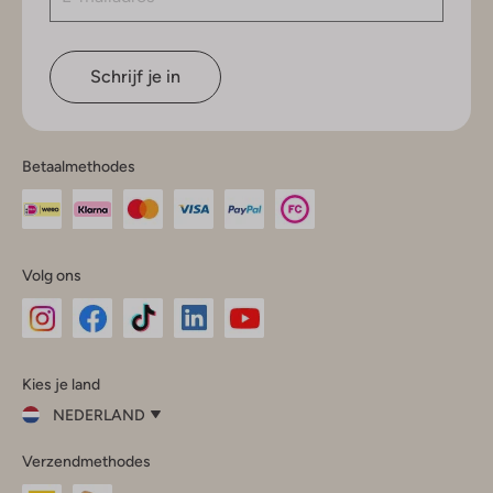
Schrijf je in
Betaalmethodes
Volg ons
Omoda
Omoda
Omoda
Omoda
Omoda
Kies je land
Instagram
Facebook
TikTok
LinkedIn
YouTube
NEDERLAND
Kies
Verzendmethodes
je
Sluit
land