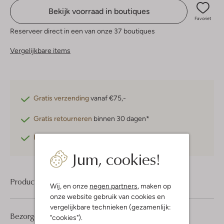
Bekijk voorraad in boutiques
Favoriet
Reserveer direct in een van onze 37 boutiques
Vergelijkbare items
Gratis verzending
vanaf €75,-
Gratis retourneren
binnen 30 dagen*
Betaal achteraf
met Klarna
Jum, cookies!
Product informatie
Wij, en onze
negen partners
, maken op
onze website gebruik van cookies en
vergelijkbare technieken (gezamenlijk:
Bezorgen & retourneren
"cookies").