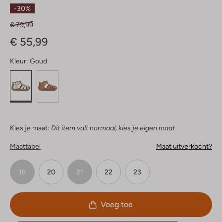
Sterren
-30%
€ 79,99
€ 55,99
Kleur:
Goud
Kies je maat:
Dit item valt normaal, kies je eigen maat
Maattabel
Maat uitverkocht?
19
20
21
22
23
Voeg toe