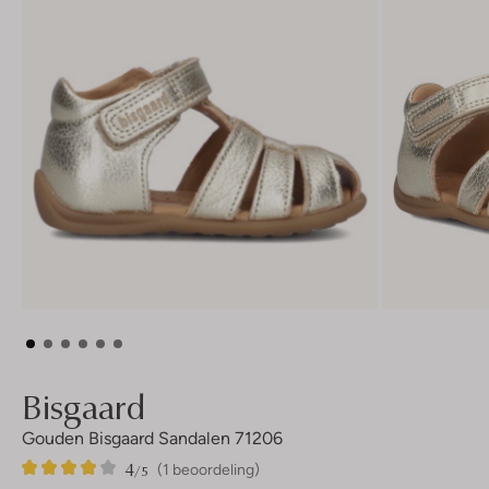
Bisgaard
Gouden Bisgaard Sandalen 71206
4
1
4
/5
(1 beoordeling)