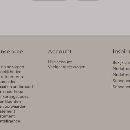
enservice
Account
Inspira
Mijn account
Bekijk all
n en bezorgen
Veelgestelde vragen
Modetren
gelijkheden
Modetren
n retourneren
Schoenen
anmelden
aat en onderhoud
Schoenen
en onderhoud
r kortingscodes
en klachten
e voorwaarden
tatement
atement
 Intelligence