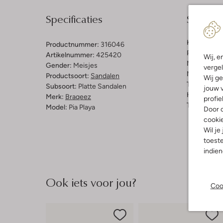
Specificaties
Samenst
Kleur:
Beig
Productnummer:
316046
Print:
Pante
Artikelnummer:
425420
Wij, e
Materiaal b
Gender:
Meisjes
vergel
Materiaal zo
Productsoort:
Sandalen
Wij ge
Type sluitin
Subsoort:
Platte Sandalen
jouw v
Hakvorm:
P
Merk:
Braqeez
profie
Type neus:
Model:
Pia Playa
Door o
cooki
Wil je
toeste
indie
Ook iets voor jou?
Coo