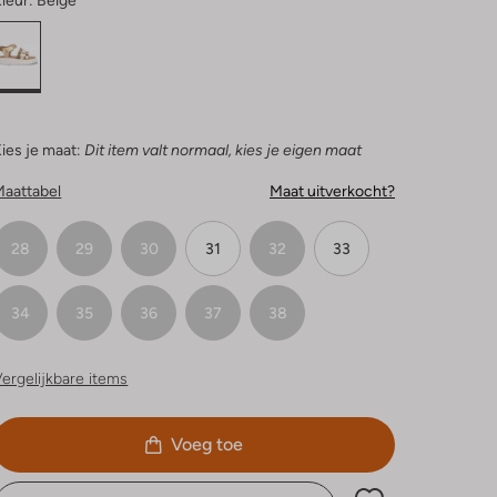
leur:
Beige
ies je maat:
Dit item valt normaal, kies je eigen maat
Maattabel
Maat uitverkocht?
28
29
30
31
32
33
34
35
36
37
38
ergelijkbare items
Voeg toe