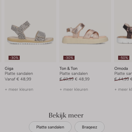
-30%
-30%
-50%
Giga
Ton & Ton
Omoda
Platte sandalen
Platte sandalen
Platte sa
Vanaf
€ 48,99
€ 69,99
€ 48,99
€ 44,99
+ meer kleuren
+ meer kleuren
+ meer k
Bekijk meer
Platte sandalen
Braqeez