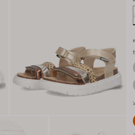
K
K
V