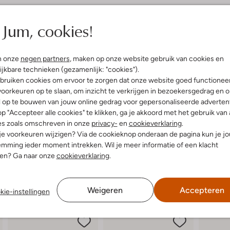
elling & Pasvorm
Omschrijving
Jum, cookies!
e
Laat je kleine fashionista stral
rprint
sandalen in een sprankelende goud
n onze
negen partners
, maken op onze website gebruik van cookies en
innenkant:
Leer
een middagje shoppen met vriend
ijkbare technieken (gezamenlijk: "cookies").
ol:
Rubber
hele dag gedragen kunnen worde
bruiken cookies om ervoor te zorgen dat onze website goed functionee
g:
Klittenband
zomerjurkje of een stoere jeanssh
oorkeuren op te slaan, om inzicht te verkrijgen in bezoekersgedrag en 
latte Zool
sandalen geeft elke outfit net dat 
l op te bouwen van jouw online gedrag voor gepersonaliseerde advertent
Ronde Neus
en comfort in één. Laat de zome
p "Accepteer alle cookies" te klikken, ga je akkoord met het gebruik van 
es zoals omschreven in onze
privacy-
en
cookieverklaring
.
 je voorkeuren wijzigen? Via de cookieknop onderaan de pagina kun je j
mming ieder moment intrekken. Wil je meer informatie of een klacht
nen? Ga naar onze
cookieverklaring
.
Weigeren
Accepteren
kie-instellingen