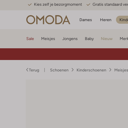
Kies zelf je bezorgmoment
Gratis standaard v
Dames
Heren
Kind
Sale
Meisjes
Jongens
Baby
Nieuw
Mer
Terug
Schoenen
Kinderschoenen
Meisje