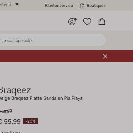
Klarna
Klantenservice
Boutiques
Braqeez
Beige Braqeez Platte Sandalen Pia Playa
€ 69,99
€ 55,99
-20%