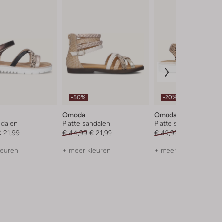
-50%
-20%
Omoda
Omoda
ndalen
Platte sandalen
Platte sandalen
€ 21,99
€ 44,99
€ 21,99
€ 49,99
€ 39,99
leuren
+ meer kleuren
+ meer kleuren