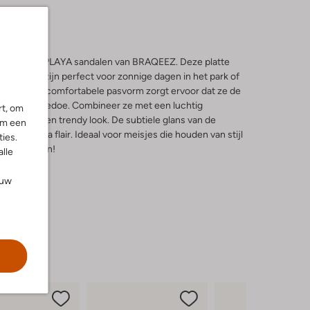
en met de PIA PLAYA sandalen van BRAQEEZ. Deze platte
en kleur zijn perfect voor zonnige dagen in het park of
innen. De comfortabele pasvorm zorgt ervoor dat ze de
n zonder gedoe. Combineer ze met een luchtig
rt, om
ort voor een trendy look. De subtiele glans van de
om een
beetje extra flair. Ideaal voor meisjes die houden van stijl
ies.
r maar komen!
alle
ouw