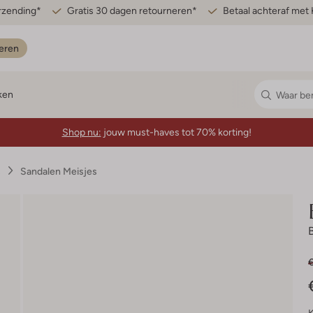
erzending*
Gratis 30 dagen retourneren*
Betaal achteraf met 
eren
ken
Shop nu:
jouw must-haves tot 70% korting!
s
Sandalen Meisjes