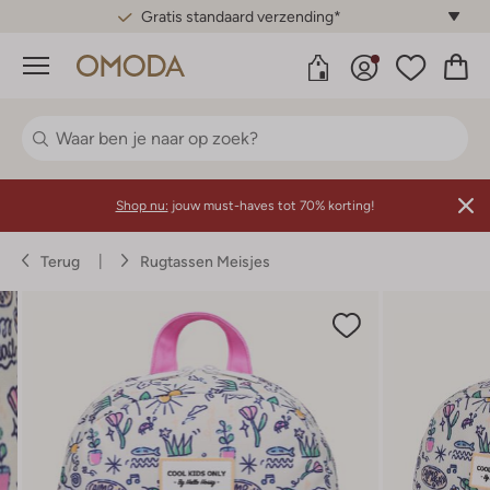
Gratis standaard verzending*
Menu
Shop nu:
jouw must-haves tot 70% korting!
Terug
Rugtassen Meisjes