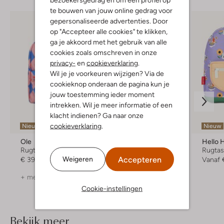
te bouwen van jouw online gedrag voor
gepersonaliseerde advertenties. Door
op "Accepteer alle cookies" te klikken,
ga je akkoord met het gebruik van alle
cookies zoals omschreven in onze
privacy-
en
cookieverklaring
.
Wil je je voorkeuren wijzigen? Via de
cookieknop onderaan de pagina kun je
jouw toestemming ieder moment
intrekken. Wil je meer informatie of een
klacht indienen? Ga naar onze
cookieverklaring
.
Nieuw
Nieuw
Nieuw
Ole
Hello Hossy
Hello 
Rugtas
Rugtas
Rugta
Accepteren
Weigeren
€ 39,99
Vanaf
€ 49,99
Vanaf
+ meer kleuren
Cookie-instellingen
Bekijk meer