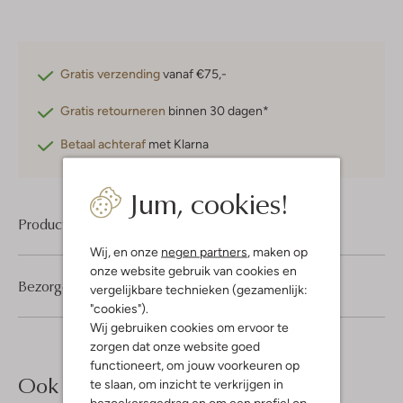
Gratis verzending
vanaf €75,-
Gratis retourneren
binnen 30 dagen*
Betaal achteraf
met Klarna
Jum, cookies!
Product informatie
Wij, en onze
negen partners
, maken op
onze website gebruik van cookies en
Bezorgen & retourneren
vergelijkbare technieken (gezamenlijk:
"cookies").
Wij gebruiken cookies om ervoor te
zorgen dat onze website goed
functioneert, om jouw voorkeuren op
Ook iets voor jou?
te slaan, om inzicht te verkrijgen in
bezoekersgedrag en om een profiel op