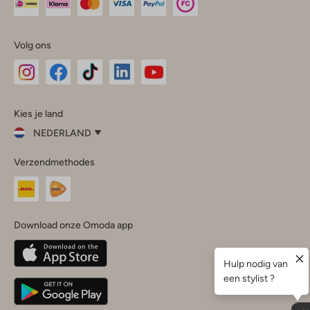
Volg ons
Omoda
Omoda
Omoda
Omoda
Omoda
Kies je land
Instagram
Facebook
TikTok
LinkedIn
YouTube
NEDERLAND
Kies
Verzendmethodes
je
Sluit
land
Nederland
België
(Nederlands)
Download onze Omoda app
Belgique
(Français)
Deutschland