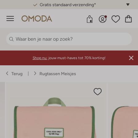
Gratis standaard verzending*
Menu
Shop nu:
jouw must-haves tot 70% korting!
Terug
Rugtassen Meisjes