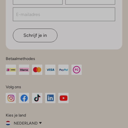
Schrijf je in
Betaalmethodes
Volg ons
Omoda
Omoda
Omoda
Omoda
Omoda
Kies je land
Instagram
Facebook
TikTok
LinkedIn
YouTube
NEDERLAND