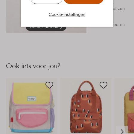
Moonrise
Cowboylaarzen
€ 109,99
Cookie-instellingen
+ meer kleuren
Ontdek de look
Ook iets voor jou?