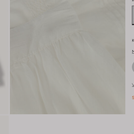
K
K
V
S