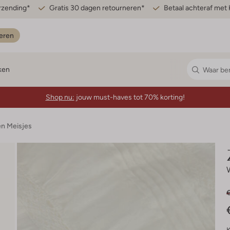
erzending*
Gratis 30 dagen retourneren*
Betaal achteraf met 
eren
ken
Shop nu:
jouw must-haves tot 70% korting!
n Meisjes