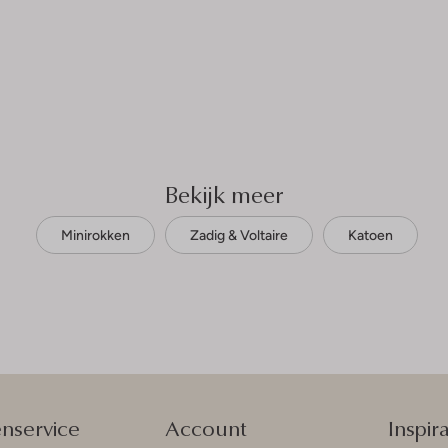
Bekijk meer
Minirokken
Zadig & Voltaire
Katoen
enservice
Account
Inspira