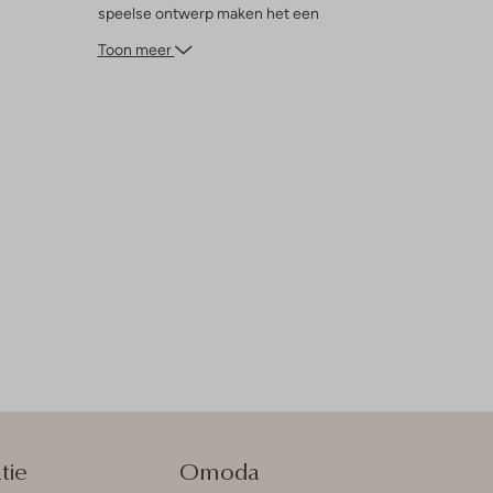
speelse ontwerp maken het een
veelzijdige keuze voor elke jonge dame die
Toon meer
houdt van stijl en comfort. Laat je
creativiteit de vrije loop en geniet van de
zonnige dagen in stijl!
tie
Omoda