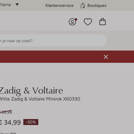
Klarna
Klantenservice
Boutiques
Zadig & Voltaire
Witte Zadig & Voltaire Minirok X60330
€ 69,99
€ 34,99
-50%