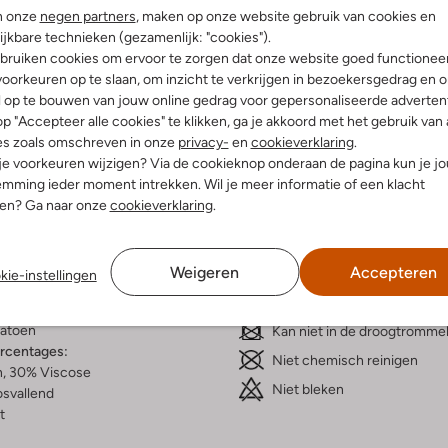
n onze
negen partners
, maken op onze website gebruik van cookies en
ijkbare technieken (gezamenlijk: "cookies").
bruiken cookies om ervoor te zorgen dat onze website goed functionee
oorkeuren op te slaan, om inzicht te verkrijgen in bezoekersgedrag en 
l op te bouwen van jouw online gedrag voor gepersonaliseerde advertent
Bezorgen & retourneren
p "Accepteer alle cookies" te klikken, ga je akkoord met het gebruik van 
es zoals omschreven in onze
privacy-
en
cookieverklaring
.
 je voorkeuren wijzigen? Via de cookieknop onderaan de pagina kun je j
mming ieder moment intrekken. Wil je meer informatie of een klacht
nen? Ga naar onze
cookieverklaring
.
elling & Pasvorm
Wasvoorschriften
Weigeren
Accepteren
Beperkt wassen op 30 °C
kie-instellingen
fen
Strijken op maximaal 110 °C
innenkant:
Viscose, Katoen
atoen
Kan niet in de droogtromme
ercentages:
Niet chemisch reinigen
, 30% Viscose
Niet bleken
osvallend
t