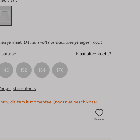
leur:
Wit
ies je maat:
Dit item valt normaal, kies je eigen maat
Maattabel
Maat uitverkocht?
140
152
164
176
ergelijkbare items
orry, dit item is momenteel (nog) niet beschikbaar.
Favoriet