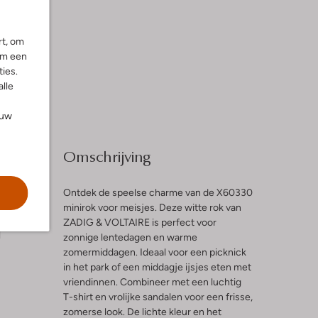
rt, om
om een
ies.
alle
ouw
Omschrijving
Ontdek de speelse charme van de X60330
minirok voor meisjes. Deze witte rok van
ZADIG & VOLTAIRE is perfect voor
l
zonnige lentedagen en warme
zomermiddagen. Ideaal voor een picknick
in het park of een middagje ijsjes eten met
vriendinnen. Combineer met een luchtig
T-shirt en vrolijke sandalen voor een frisse,
zomerse look. De lichte kleur en het