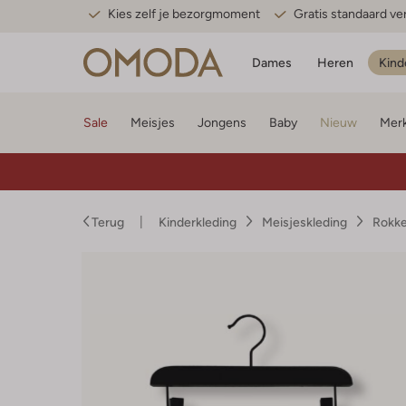
Kies zelf je bezorgmoment
Gratis standaard v
Dames
Heren
Kind
Sale
Meisjes
Jongens
Baby
Nieuw
Mer
Terug
Kinderkleding
Meisjeskleding
Rokke