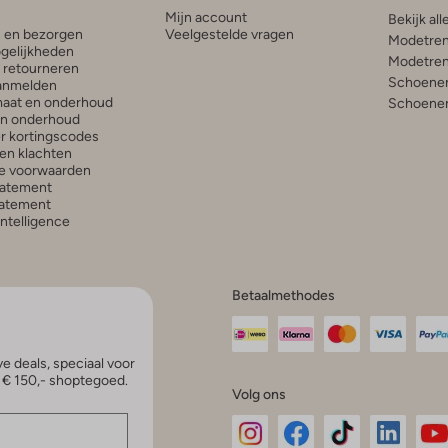
Mijn account
Bekijk all
n en bezorgen
Veelgestelde vragen
Modetren
gelijkheden
Modetren
n retourneren
Schoenen
anmelden
aat en onderhoud
Schoenen
en onderhoud
r kortingscodes
en klachten
e voorwaarden
tatement
atement
 Intelligence
Betaalmethodes
e deals, speciaal voor
p € 150,- shoptegoed.
Volg ons