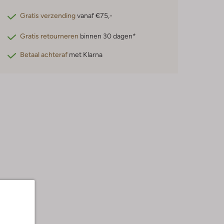
Gratis verzending
vanaf €75,-
Gratis retourneren
binnen 30 dagen*
Betaal achteraf
met Klarna