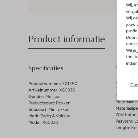
Wij, e
vergel
Wij ge
jouw v
profie
Product informatie
Door o
cooki
Wil je
toeste
indie
Specificaties
Samenst
Kleur:
Wit
Productnummer:
301490
Coo
Patroon:
Ef
Artikelnummer:
X60330
Materiaal b
Gender:
Meisjes
Materiaal:
K
Productsoort:
Rokken
Materiaalp
Subsoort:
Minirokken
70% Katoen
Merk:
Zadig & Voltaire
Pasvorm:
L
Model:
X60330
Lengte:
Kor