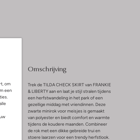
Omschrijving
rt, om
Trek de TILDA CHECK SKIRT van FRANKIE
om een
& LIBERTY aan en laat je stijl stralen tijdens
ies.
een herfstwandeling in het park of een
l
alle
gezellige middag met vriendinnen. Deze
zwarte minirok voor meisjes is gemaakt
ng
ouw
van polyester en biedt comfort en warmte
tijdens de koudere maanden. Combineer
de rok met een dikke gebreide trui en
stoere laarzen voor een trendy herfstlook.