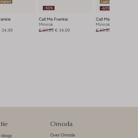
 maten
Laatste maten
-50%
-60%
rankie
Call Me Frankie
Call Me Frankie
Minirok
Minirok
 34,99
€ 69,99
€ 34,99
€ 59,99
€ 23,99
tie
Omoda
Over Omoda
e blogs