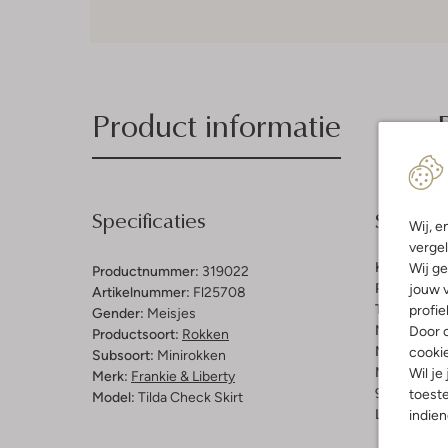
Product informatie
Specificaties
Samenst
Wij, e
vergel
Kleur:
Multi
Wij ge
Productnummer:
319022
Patroon:
Pi
jouw v
Artikelnummer:
Fl25708
Trends:
Cla
profie
Gender:
Meisjes
Materiaal b
Door o
Productsoort:
Rokken
Materiaal:
P
cooki
Subsoort:
Minirokken
Materiaalp
Wil je
Merk:
Frankie & Liberty
90% Polyes
toeste
Model:
Tilda Check Skirt
Lengte:
Kor
indie