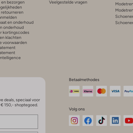
n en bezorgen
Veelgestelde vragen
Modetren
gelijkheden
Modetren
n retourneren
Schoenen
anmelden
aat en onderhoud
Schoenen
en onderhoud
r kortingscodes
en klachten
e voorwaarden
tatement
atement
 Intelligence
Betaalmethodes
e deals, speciaal voor
p € 150,- shoptegoed.
Volg ons
Omoda
Omoda
Omoda
Omoda
Om