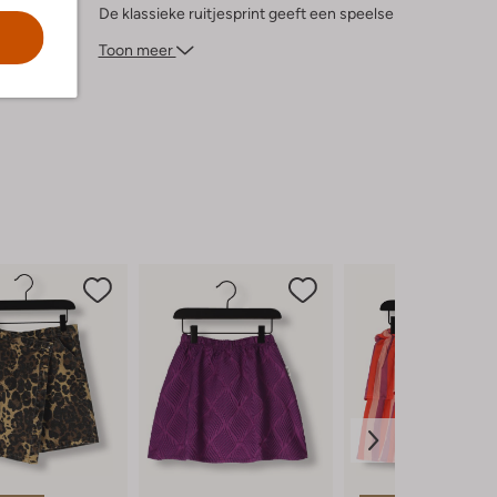
De klassieke ruitjesprint geeft een speelse
twist aan elke outfit. Perfect voor
Toon meer
avontuurlijke dagen en knusse momenten,
deze rok is een must-have voor de
garderobe van elke jonge dame.