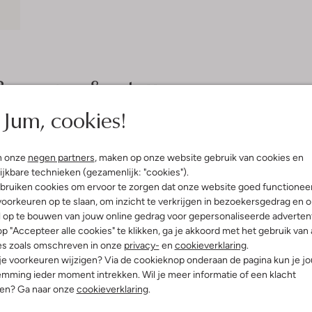
Bezorgen & retourneren
Jum, cookies!
elling & Pasvorm
Wasvoorschriften
n onze
negen partners
, maken op onze website gebruik van cookies en
ijkbare technieken (gezamenlijk: "cookies").
bruiken cookies om ervoor te zorgen dat onze website goed functionee
Normaal wassen op 30 °C
ed-De-Poule
oorkeuren op te slaan, om inzicht te verkrijgen in bezoekersgedrag en 
Strijken op maximaal 110 °C
ssic Tailoring
l op te bouwen van jouw online gedrag voor gepersonaliseerde advertent
innenkant:
Polyester
Kan niet in de droogtromme
p "Accepteer alle cookies" te klikken, ga je akkoord met het gebruik van 
olyester
es zoals omschreven in onze
privacy-
en
cookieverklaring
.
Gewone chemische reinigi
ercentages:
 je voorkeuren wijzigen? Via de cookieknop onderaan de pagina kun je j
Niet bleken
ter, 10% Viscose
mming ieder moment intrekken. Wil je meer informatie of een klacht
t
nen? Ga naar onze
cookieverklaring
.