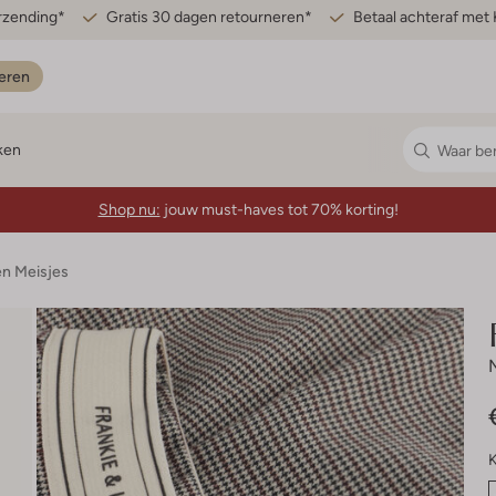
erzending*
Gratis 30 dagen retourneren*
Betaal achteraf met 
eren
ken
Shop nu:
jouw must-haves tot 70% korting!
n Meisjes
K