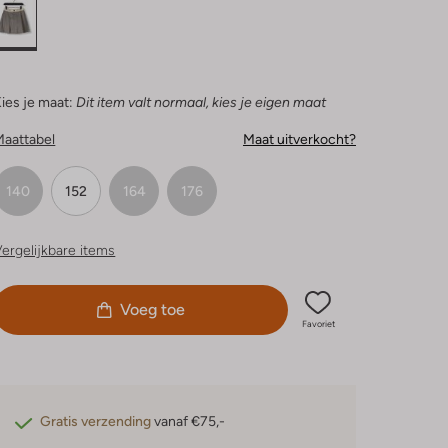
ies je maat:
Dit item valt normaal, kies je eigen maat
Maattabel
Maat uitverkocht?
140
152
164
176
ergelijkbare items
Voeg toe
Favoriet
Gratis verzending
vanaf €75,-