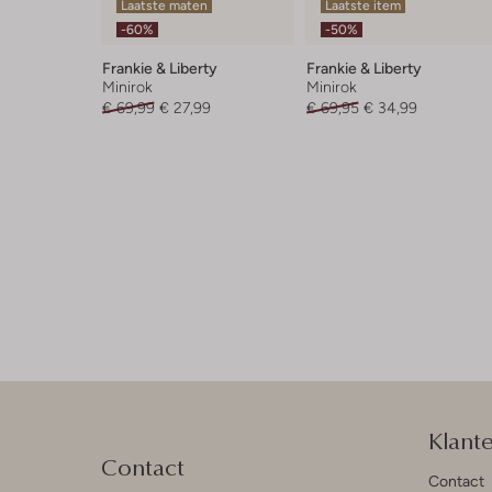
Laatste maten
Laatste item
-60%
-50%
Frankie & Liberty
Frankie & Liberty
Minirok
Minirok
€ 69,99
€ 27,99
€ 69,95
€ 34,99
Klant
Contact
Contact