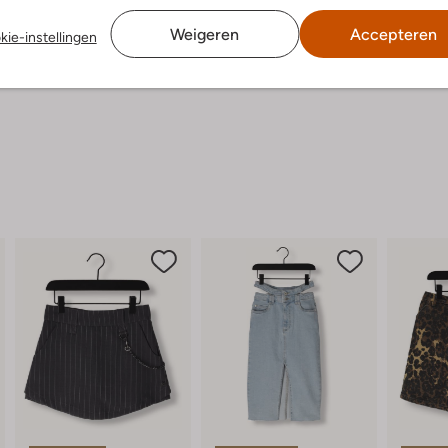
Weigeren
Accepteren
kie-instellingen