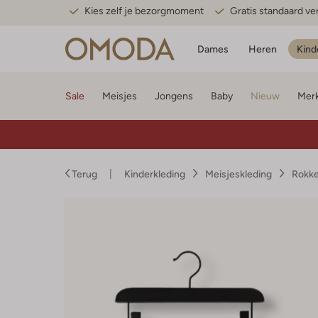
Kies zelf je bezorgmoment
Gratis standaard v
Dames
Heren
Kind
Sale
Meisjes
Jongens
Baby
Nieuw
Mer
Terug
Kinderkleding
Meisjeskleding
Rokke