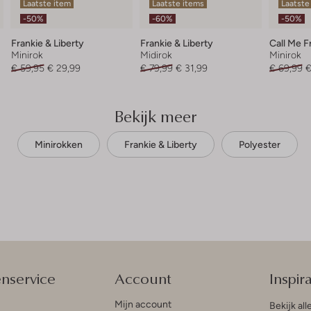
Laatste item
Laatste items
Laatste
-50%
-60%
-50%
Frankie & Liberty
Frankie & Liberty
Call Me F
Minirok
Midirok
Minirok
€ 59,95
€ 29,99
€ 79,99
€ 31,99
€ 69,99
€
Bekijk meer
Minirokken
Frankie & Liberty
Polyester
enservice
Account
Inspira
Mijn account
Bekijk all