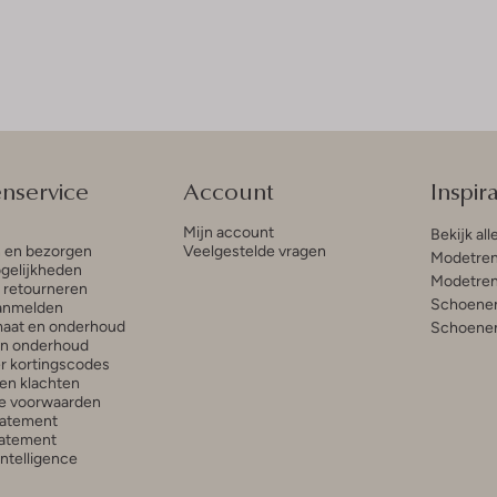
enservice
Account
Inspira
Mijn account
Bekijk all
n en bezorgen
Veelgestelde vragen
Modetren
gelijkheden
Modetren
n retourneren
Schoenen
anmelden
aat en onderhoud
Schoenen
en onderhoud
r kortingscodes
en klachten
e voorwaarden
tatement
atement
 Intelligence