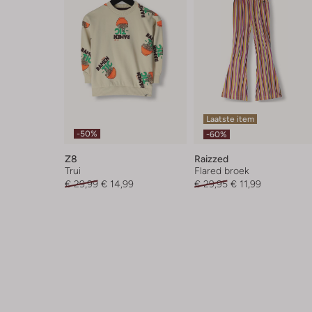
Laatste item
-50%
-60%
Z8
Raizzed
Trui
Flared broek
€ 29,99
€ 14,99
€ 29,95
€ 11,99