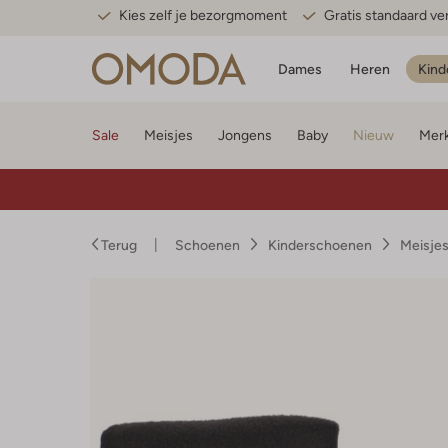
Kies zelf je bezorgmoment
Gratis standaard v
Dames
Heren
Kind
Sale
Meisjes
Jongens
Baby
Nieuw
Mer
Terug
Schoenen
Kinderschoenen
Meisje