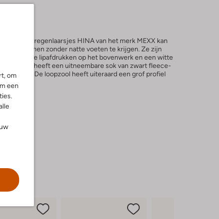
 fantastische regenlaarsjes HINA van het merk MEXX kan
ter rondrennen zonder natte voeten te krijgen. Ze zijn
hebben rode lipafdrukken op het bovenwerk en een witte
innenwerk heeft een uitneembare sok van zwart fleece-
arme voeten. De loopzool heeft uiteraard een grof profiel
rt, om
plassen!
om een
ies.
alle
ouw