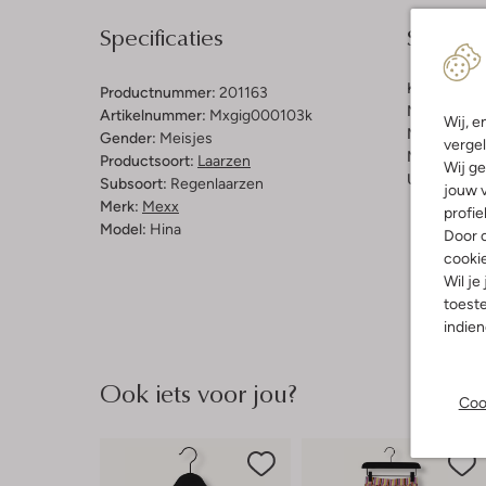
Specificaties
Samenst
Kleur:
Zwar
Productnummer:
201163
Materiaal b
Artikelnummer:
Mxgig000103k
Wij, e
Materiaal b
Gender:
Meisjes
vergel
Materiaal zo
Productsoort:
Laarzen
Wij ge
Uitneembaa
Subsoort:
Regenlaarzen
jouw v
Merk:
Mexx
profie
Model:
Hina
Door o
cooki
Wil je
toeste
indie
Ook iets voor jou?
Coo