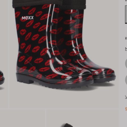
K
K
V
S