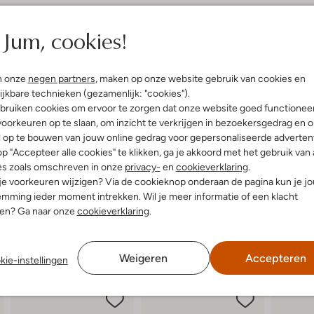
elling & Pasvorm
Omschrijving
Jum, cookies!
t
Spetter, pieter, pater, met deze
jouw kleine meid lekker in het wa
uitenkant:
Rubber
n onze
negen partners
, maken op onze website gebruik van cookies en
gemaakt van glanzend rubber en 
innenkant:
Textiel
ijkbare technieken (gezamenlijk: "cookies").
merkopdruk op de schacht. Het b
ol:
Rubber
textiel, die zorgt voor heerlijk w
bruiken cookies om ervoor te zorgen dat onze website goed functionee
r voetbed:
Ja
voor grip bij het rennen door de 
oorkeuren op te slaan, om inzicht te verkrijgen in bezoekersgedrag en 
l op te bouwen van jouw online gedrag voor gepersonaliseerde advertent
p "Accepteer alle cookies" te klikken, ga je akkoord met het gebruik van 
es zoals omschreven in onze
privacy-
en
cookieverklaring
.
 je voorkeuren wijzigen? Via de cookieknop onderaan de pagina kun je j
mming ieder moment intrekken. Wil je meer informatie of een klacht
nen? Ga naar onze
cookieverklaring
.
Weigeren
Accepteren
kie-instellingen