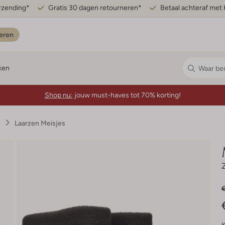
erzending*
Gratis 30 dagen retourneren*
Betaal achteraf met 
eren
ken
Shop nu:
jouw must-haves tot 70% korting!
s
Laarzen Meisjes