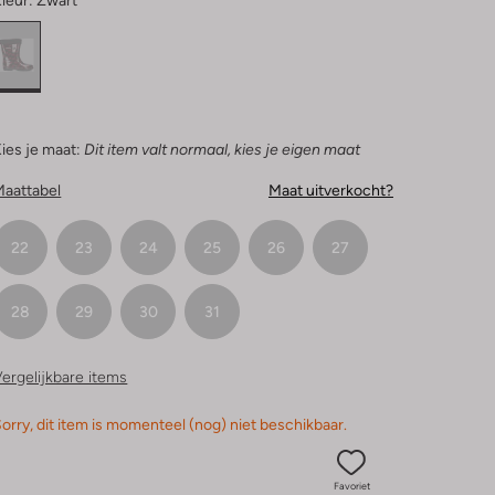
leur:
Zwart
ies je maat:
Dit item valt normaal, kies je eigen maat
Maattabel
Maat uitverkocht?
22
23
24
25
26
27
28
29
30
31
ergelijkbare items
orry, dit item is momenteel (nog) niet beschikbaar.
Favoriet