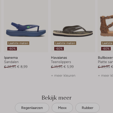
Laatste maten
Laatste maten
Laatste
-60%
-60%
-60%
Ipanema
Havaianas
Bullboxer
Sandalen
Teenslippers
Platte sa
€ 22,95
€ 8,99
€ 15,95
€ 5,99
€ 39,95
€
+ meer kleuren
+ meer k
Bekijk meer
Regenlaarzen
Mexx
Rubber