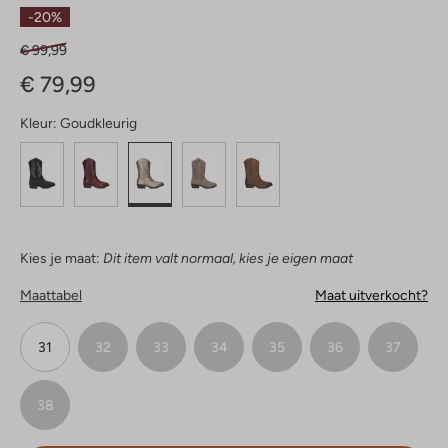
Sterren
-20%
€ 99,99
€ 79,99
Kleur:
Goudkleurig
Kies je maat:
Dit item valt normaal, kies je eigen maat
Maattabel
Maat uitverkocht?
31
32
33
34
35
36
37
38