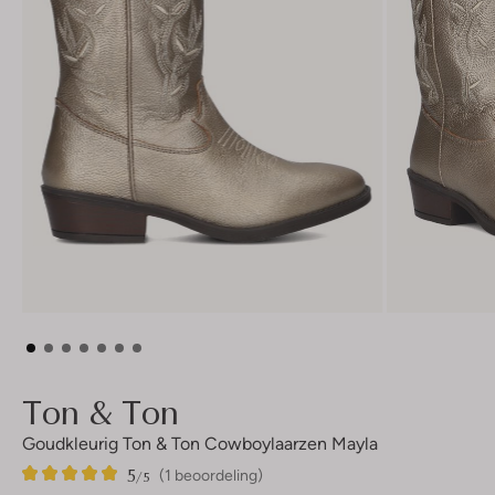
Ton & Ton
Goudkleurig Ton & Ton Cowboylaarzen Mayla
5
1
5
/5
(1 beoordeling)