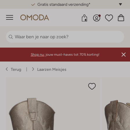
Gratis standaard verzending*
Menu
Shop nu:
jouw must-haves tot 70% korting!
Terug
Laarzen Meisjes