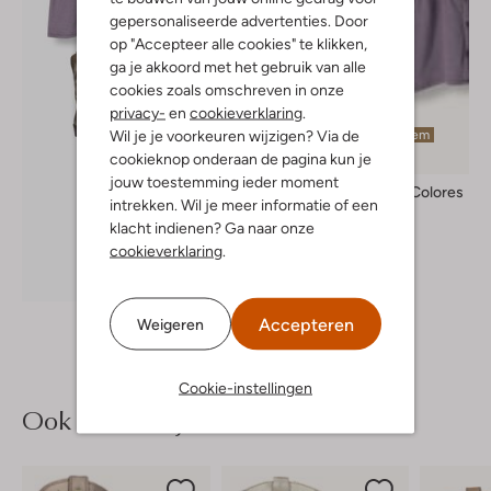
gepersonaliseerde advertenties. Door
op "Accepteer alle cookies" te klikken,
ga je akkoord met het gebruik van alle
cookies zoals omschreven in onze
privacy-
en
cookieverklaring
.
Wil je je voorkeuren wijzigen? Via de
Laatste item
cookieknop onderaan de pagina kun je
jouw toestemming ieder moment
Labo De Colores
intrekken. Wil je meer informatie of een
Mini jurk
klacht indienen? Ga naar onze
€ 68,99
cookieverklaring
.
Ontdek de look
Accepteren
Weigeren
Cookie-instellingen
Ook iets voor jou?