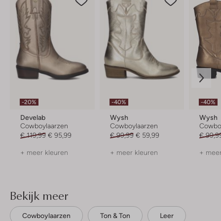
-20%
-40%
-40%
Develab
Wysh
Wysh
Cowboylaarzen
Cowboylaarzen
Cowbo
€ 119,99
€ 95,99
€ 99,99
€ 59,99
€ 99,9
+ meer kleuren
+ meer kleuren
+ meer
Bekijk meer
Cowboylaarzen
Ton & Ton
Leer