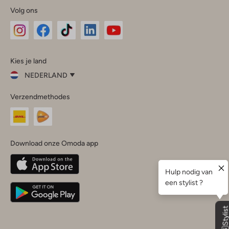
Volg ons
Omoda
Omoda
Omoda
Omoda
Omoda
Kies je land
Instagram
Facebook
TikTok
LinkedIn
YouTube
NEDERLAND
Kies
Verzendmethodes
je
Sluit
land
Nederland
België
(Nederlands)
Download onze Omoda app
Belgique
(Français)
Deutschland