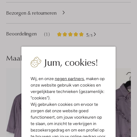
Bezorgen & retourneren
1
5
Beoordelingen
(1)
5
/5
Sterren
Maak je
look compleet
Jum, cookies!
Wij, en onze
negen partners
, maken op
onze website gebruik van cookies en
vergelijkbare technieken (gezamenlijk:
"cookies").
Wij gebruiken cookies om ervoor te
zorgen dat onze website goed
functioneert, om jouw voorkeuren op
te slaan, om inzicht te verkrijgen in
bezoekersgedrag en om een profiel op
te bouwen van jouw online gedrag voor