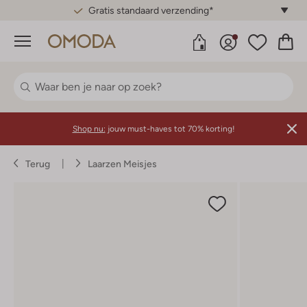
Gratis standaard verzending*
Menu
Shop nu:
jouw must-haves tot 70% korting!
Terug
Laarzen Meisjes