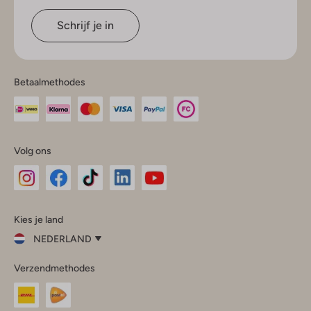
Schrijf je in
Betaalmethodes
Volg ons
Omoda
Omoda
Omoda
Omoda
Omoda
Kies je land
Instagram
Facebook
TikTok
LinkedIn
YouTube
NEDERLAND
Kies
Verzendmethodes
je
Sluit
land
Nederland