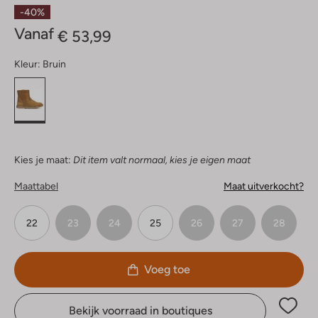
Sterren
-40%
Vanaf
€ 53,99
Kleur:
Bruin
Kies je maat:
Dit item valt normaal, kies je eigen maat
Maattabel
Maat uitverkocht?
22
23
24
25
26
27
28
Voeg toe
Bekijk voorraad in boutiques