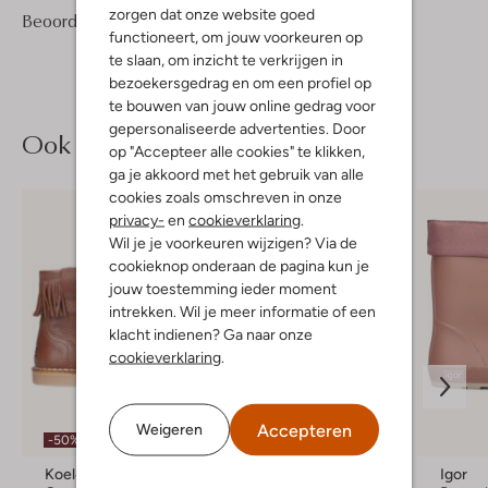
zorgen dat onze website goed
3
4
Beoordelingen
(3)
4
/5
functioneert, om jouw voorkeuren op
Sterren
te slaan, om inzicht te verkrijgen in
bezoekersgedrag en om een profiel op
te bouwen van jouw online gedrag voor
gepersonaliseerde advertenties. Door
Ook iets voor jou?
op "Accepteer alle cookies" te klikken,
ga je akkoord met het gebruik van alle
cookies zoals omschreven in onze
privacy-
en
cookieverklaring
.
Wil je je voorkeuren wijzigen? Via de
cookieknop onderaan de pagina kun je
jouw toestemming ieder moment
intrekken. Wil je meer informatie of een
klacht indienen? Ga naar onze
cookieverklaring
.
Accepteren
Weigeren
-50%
Koel4kids
Enfant
Igor