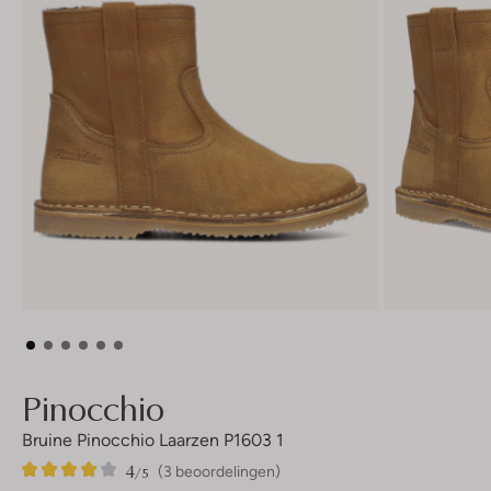
Pinocchio
Bruine Pinocchio Laarzen P1603 1
4
3
4
/5
(3 beoordelingen)