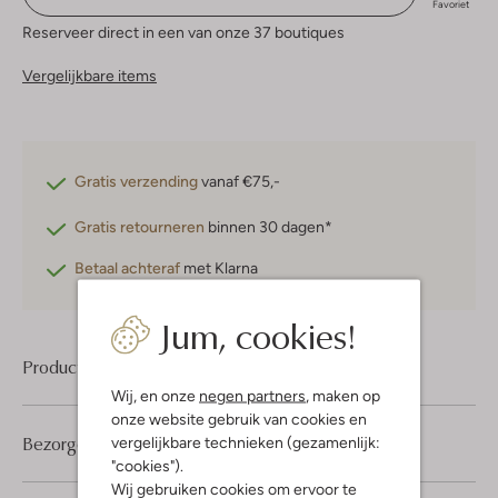
Favoriet
Reserveer direct in een van onze 37 boutiques
Vergelijkbare items
Gratis verzending
vanaf €75,-
Gratis retourneren
binnen 30 dagen*
Betaal achteraf
met Klarna
Jum, cookies!
Product informatie
Wij, en onze
negen partners
, maken op
onze website gebruik van cookies en
Bezorgen & retourneren
vergelijkbare technieken (gezamenlijk:
"cookies").
Wij gebruiken cookies om ervoor te