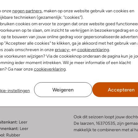
n onze
negen partners
, maken op onze website gebruik van cookies en
ijkbare technieken (gezamenlijk: "cookies").
bruiken cookies om ervoor te zorgen dat onze website goed functionee
oorkeuren op te slaan, om inzicht te verkrijgen in bezoekersgedrag en 
l op te bouwen van jouw online gedrag voor gepersonaliseerde advertent
p "Accepteer alle cookies" te klikken, ga je akkoord met het gebruik van 
es zoals omschreven in onze
privacy-
en
cookieverklaring
.
 je voorkeuren wijzigen? Via de cookieknop onderaan de pagina kun je j
mming ieder moment intrekken. Wil je meer informatie of een klacht
Bezorgen & retourneren
nen? Ga naar onze
cookieverklaring
.
Weigeren
Accepteren
kie-instellingen
elling & Pasvorm
Omschrijving
Ook dit seizoen loopt jouw dochte
uitenkant:
Leer
De laarzen, 16370535, zijn gemaakt
innenkant:
Leer
makkelijk te combineren met al ha
ol:
Rubber