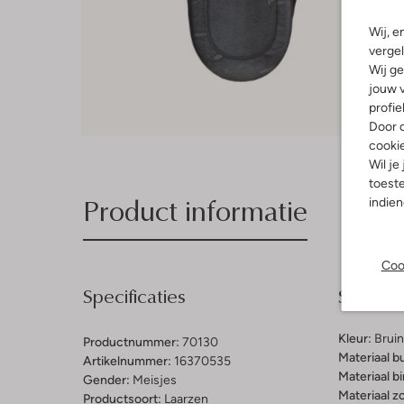
Wij, e
vergel
Wij ge
jouw v
profie
Door o
cooki
Wil je
toeste
Product informatie
indie
Coo
Specificaties
Samenst
Kleur:
Bruin
Productnummer:
70130
Materiaal b
Artikelnummer:
16370535
Materiaal b
Gender:
Meisjes
Materiaal zo
Productsoort:
Laarzen