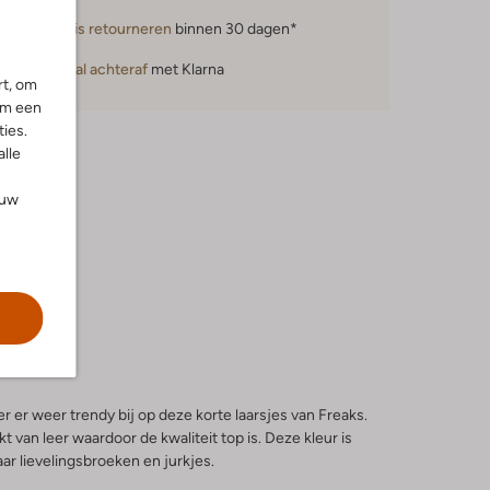
Gratis retourneren
binnen 30 dagen*
Betaal achteraf
met Klarna
rt, om
om een
ies.
alle
ouw
r er weer trendy bij op deze korte laarsjes van Freaks.
 van leer waardoor de kwaliteit top is. Deze kleur is
ar lievelingsbroeken en jurkjes.