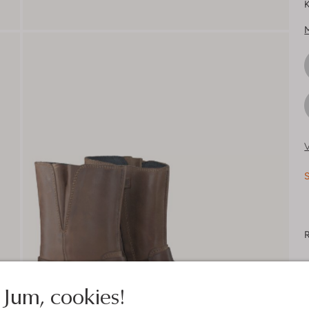
K
V
S
R
Jum, cookies!