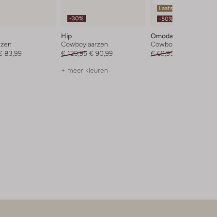
Laatste items
-30%
-50%
Hip
Omoda
rzen
Cowboylaarzen
Cowboylaarzen
€ 83,99
€ 129,95
€ 90,99
€ 69,95
€ 34,95
+ meer kleuren