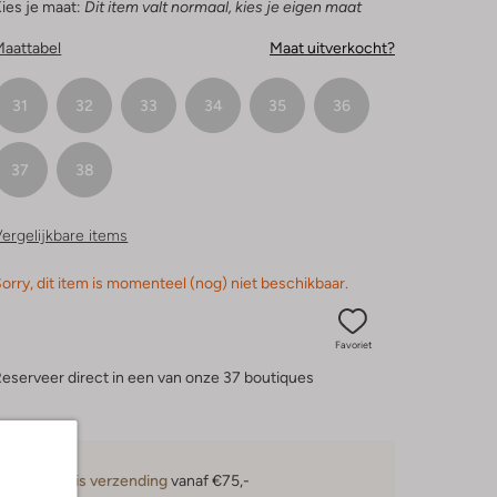
ies je maat:
Dit item valt normaal, kies je eigen maat
Maattabel
Maat uitverkocht?
31
32
33
34
35
36
37
38
ergelijkbare items
orry, dit item is momenteel (nog) niet beschikbaar.
Favoriet
eserveer direct in een van onze 37 boutiques
Gratis verzending
vanaf €75,-