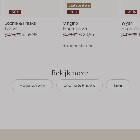
Laatste item
-50%
-30%
-70%
Jochie & Freaks
Vingino
Wysh
Laarzen
Hoge laarzen
Hoge laa
€ 119,95
€ 59,99
€ 79,95
€ 23,95
€ 119,99
+ meer kleuren
Bekijk meer
Hoge laarzen
Jochie & Freaks
Leer