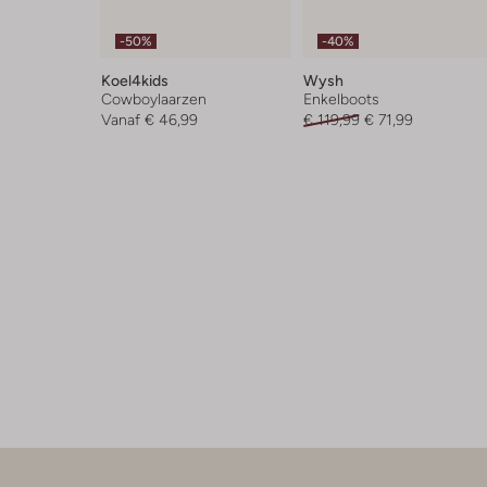
-50%
-40%
Koel4kids
Wysh
Cowboylaarzen
Enkelboots
Vanaf
€ 46,99
€ 119,99
€ 71,99