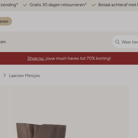
erzending*
Gratis 30 dagen retourneren*
Betaal achteraf met 
eren
ken
Shop nu:
jouw must-haves tot 70% korting!
s
Laarzen Meisjes