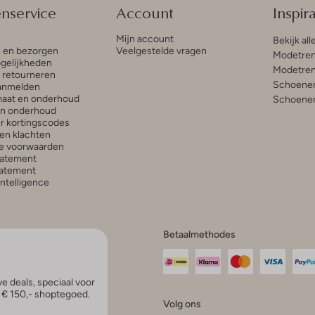
enservice
Account
Inspira
Mijn account
Bekijk all
n en bezorgen
Veelgestelde vragen
Modetren
gelijkheden
Modetren
n retourneren
Schoenen
anmelden
aat en onderhoud
Schoenen
en onderhoud
r kortingscodes
en klachten
e voorwaarden
tatement
atement
 Intelligence
Betaalmethodes
e deals, speciaal voor
p € 150,- shoptegoed.
Volg ons