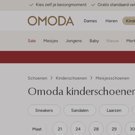
Kies zelf je bezorgmoment
Gratis standaard v
Dames
Heren
Kind
Sale
Meisjes
Jongens
Baby
Nieuw
Mer
Schoenen
Kinderschoenen
Meisjesschoenen
Omoda kinderschoenen
Sneakers
Sandalen
Laarzen
Maat
21
24
28
29
30