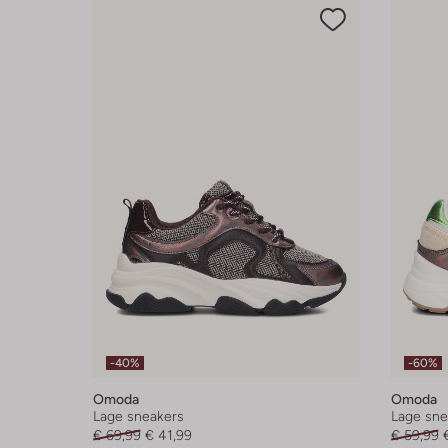
-40%
-60%
Omoda
Omoda
Lage sneakers
Lage sne
€ 69,99
€ 41,99
€ 59,99