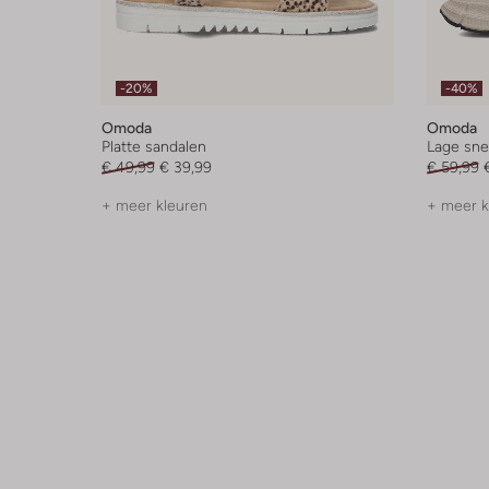
-20%
-40%
Omoda
Omoda
Platte sandalen
Lage sne
€ 49,99
€ 39,99
€ 59,99
+ meer kleuren
+ meer k