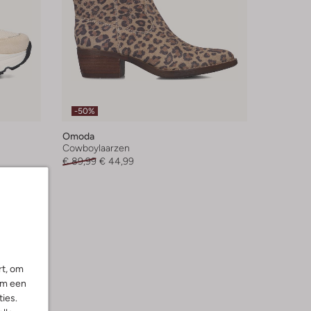
-50%
Omoda
Cowboylaarzen
€ 89,99
€ 44,99
rt, om
om een
ies.