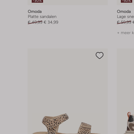
-30%
-50%
Omoda
Omoda
Platte sandalen
Lage sne
€ 49,99
€ 34,99
€ 59,99
+ meer k