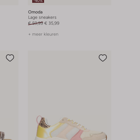
-40%
Omoda
Lage sneakers
€ 59,99
€ 35,99
+ meer kleuren