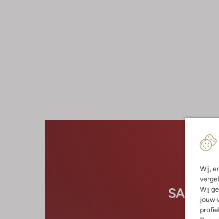
Wij, e
vergel
Wij ge
jouw v
profie