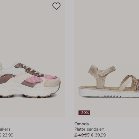
-20%
Omoda
akers
Platte sandalen
€ 23,99
€ 49,99
€ 39,99