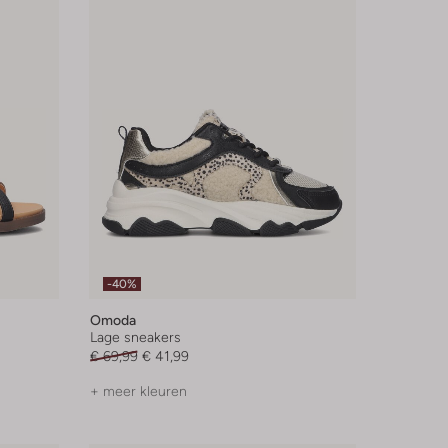
-40%
Omoda
Lage sneakers
€ 69,99
€ 41,99
+ meer kleuren