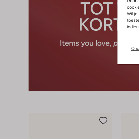
Door o
cooki
Wil je
toeste
indie
Coo