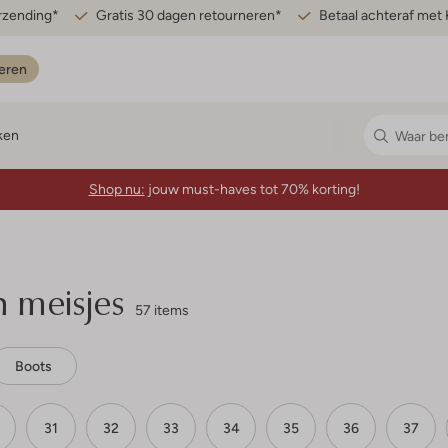
erzending*
Gratis 30 dagen retourneren*
Betaal achteraf met 
eren
ken
Shop nu:
jouw must-haves tot 70% korting!
 meisjes
57 items
Boots
31
32
33
34
35
36
37