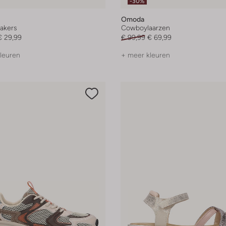
-30%
Omoda
akers
Cowboylaarzen
€ 29,99
€ 99,99
€ 69,99
leuren
+ meer kleuren