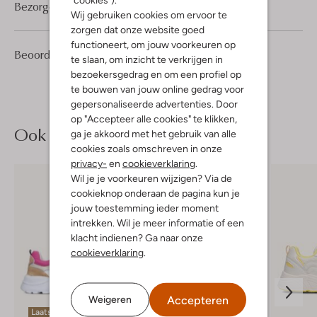
Bezorgen & retourneren
Wij gebruiken cookies om ervoor te
zorgen dat onze website goed
functioneert, om jouw voorkeuren op
2
4
Beoordelingen
(2)
4
/5
te slaan, om inzicht te verkrijgen in
Sterren
bezoekersgedrag en om een profiel op
te bouwen van jouw online gedrag voor
gepersonaliseerde advertenties. Door
op "Accepteer alle cookies" te klikken,
Ook iets voor jou?
ga je akkoord met het gebruik van alle
cookies zoals omschreven in onze
privacy-
en
cookieverklaring
.
Wil je je voorkeuren wijzigen? Via de
cookieknop onderaan de pagina kun je
jouw toestemming ieder moment
intrekken. Wil je meer informatie of een
klacht indienen? Ga naar onze
cookieverklaring
.
Accepteren
Weigeren
Laatste item