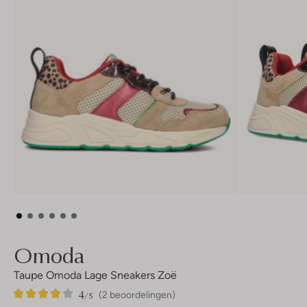
Omoda
Taupe Omoda Lage Sneakers Zoë
4
2
4
/5
(2 beoordelingen)