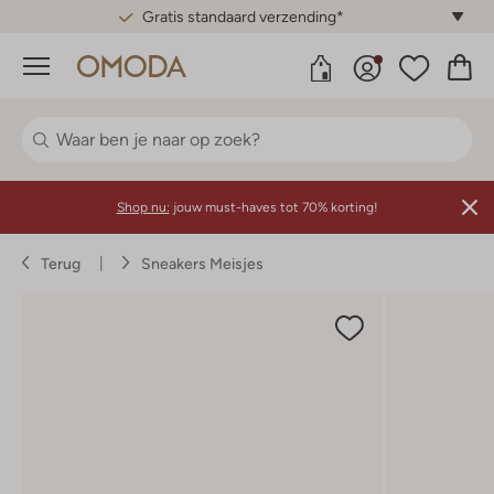
Gratis standaard verzending*
Menu
Shop nu:
jouw must-haves tot 70% korting!
Terug
Sneakers Meisjes