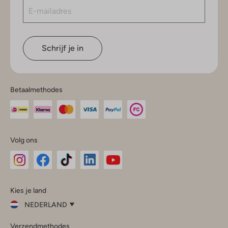
Schrijf je in
Betaalmethodes
Volg ons
Omoda
Omoda
Omoda
Omoda
Omoda
Kies je land
Instagram
Facebook
TikTok
LinkedIn
YouTube
NEDERLAND
Kies
Verzendmethodes
je