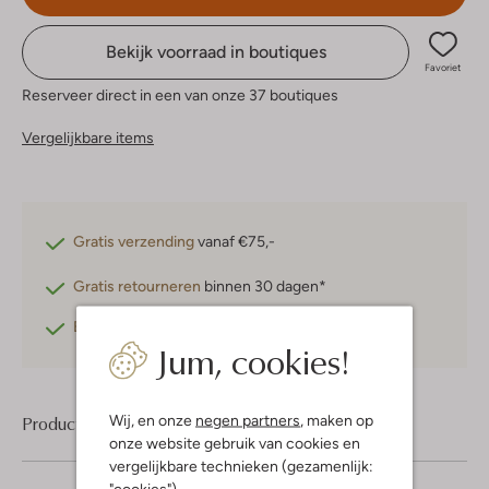
Bekijk voorraad in boutiques
Favoriet
Reserveer direct in een van onze 37 boutiques
Vergelijkbare items
Gratis verzending
vanaf €75,-
Gratis retourneren
binnen 30 dagen*
Betaal achteraf
met Klarna
Jum, cookies!
Wij, en onze
negen partners
, maken op
Product informatie
onze website gebruik van cookies en
vergelijkbare technieken (gezamenlijk:
"cookies").