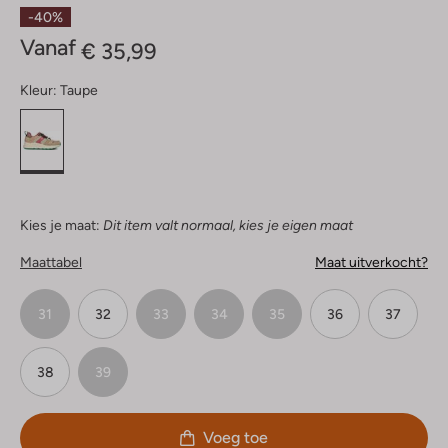
Sterren
-40%
Vanaf
€ 35,99
Kleur:
Taupe
Kies je maat:
Dit item valt normaal, kies je eigen maat
Maattabel
Maat uitverkocht?
31
32
33
34
35
36
37
38
39
Voeg toe