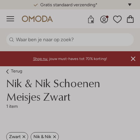
Gratis standaard verzending*
Menu
Shop nu:
jouw must-haves tot 70% korting!
Terug
Nik & Nik
Schoenen
Meisjes Zwart
1 item
Zwart
Nik & Nik