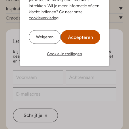
intrekken. Wil je meer informatie of een
Inspiratie
klacht indienen? Ga naar onze
Omoda
cookieverklaring
.
Accepteren
Weigeren
Let's keep in touch!
Blijf op de hoogte van de nieuwste items en exclusieve
Cookie-instellingen
deals, speciaal voor jou. Schrijf je in voor de nieuwsbrief
en maak kans op € 150,- shoptegoed.
Schrijf je in