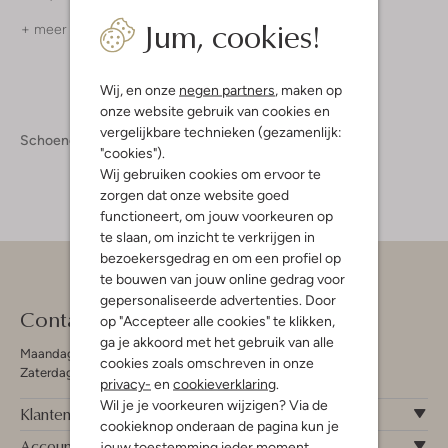
Jum, cookies!
+ meer kleuren
Wij, en onze
negen partners
, maken op
onze website gebruik van cookies en
vergelijkbare technieken (gezamenlijk:
Schoenen
Kinderschoenen
Meisjesschoenen
"cookies").
Wij gebruiken cookies om ervoor te
zorgen dat onze website goed
functioneert, om jouw voorkeuren op
te slaan, om inzicht te verkrijgen in
bezoekersgedrag en om een profiel op
te bouwen van jouw online gedrag voor
gepersonaliseerde advertenties. Door
Contact
op "Accepteer alle cookies" te klikken,
ga je akkoord met het gebruik van alle
Maandag - Vrijdag 09:00 - 19:00 uur
cookies zoals omschreven in onze
Zaterdag 09:00 - 17:00 uur
privacy-
en
cookieverklaring
.
Wil je je voorkeuren wijzigen? Via de
Klantenservice
cookieknop onderaan de pagina kun je
Account
jouw toestemming ieder moment