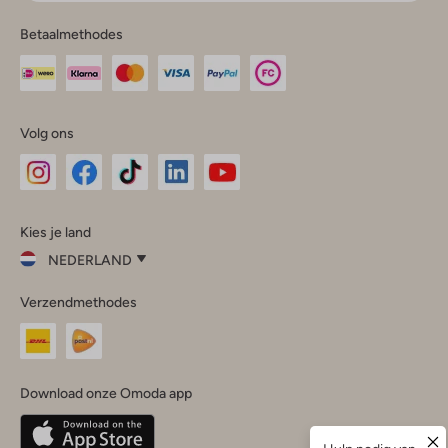
Betaalmethodes
Volg ons
Omoda
Omoda
Omoda
Omoda
Omoda
Kies je land
Instagram
Facebook
TikTok
LinkedIn
YouTube
NEDERLAND
Kies
Verzendmethodes
je
Sluit
land
Nederland
België
(Nederlands)
Download onze Omoda app
Belgique
(Français)
Deutschland