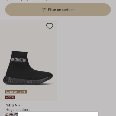
Filter en sorteer
Laatste items
-60%
Nik & Nik
Hoge sneakers
€ 96,95
€ 38,99