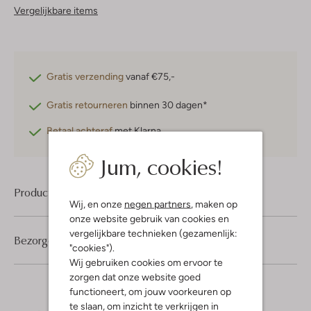
Vergelijkbare items
Gratis verzending
vanaf €75,-
Gratis retourneren
binnen 30 dagen*
Betaal achteraf
met Klarna
Jum, cookies!
Product informatie
Wij, en onze
negen partners
, maken op
onze website gebruik van cookies en
vergelijkbare technieken (gezamenlijk:
Bezorgen & retourneren
"cookies").
Wij gebruiken cookies om ervoor te
zorgen dat onze website goed
functioneert, om jouw voorkeuren op
te slaan, om inzicht te verkrijgen in