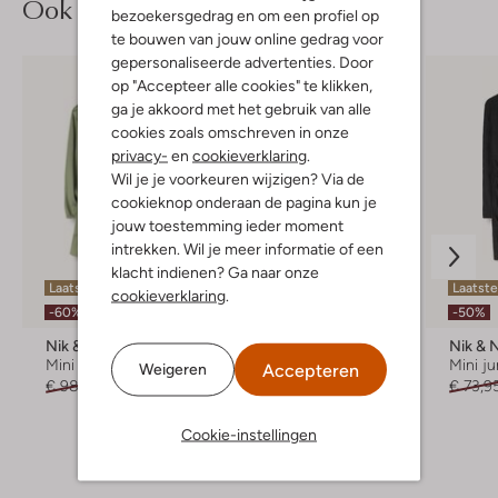
Ook iets voor jou?
bezoekersgedrag en om een profiel op
te bouwen van jouw online gedrag voor
gepersonaliseerde advertenties. Door
op "Accepteer alle cookies" te klikken,
ga je akkoord met het gebruik van alle
cookies zoals omschreven in onze
privacy-
en
cookieverklaring
.
Wil je je voorkeuren wijzigen? Via de
cookieknop onderaan de pagina kun je
jouw toestemming ieder moment
intrekken. Wil je meer informatie of een
klacht indienen? Ga naar onze
Laatste item
Laatste item
Laatste
cookieverklaring
.
-60%
-40%
-50%
Nik & Nik
Nik & Nik
Nik & 
Mini jurk
Mini jurk
Mini ju
Accepteren
Weigeren
€ 98,95
€ 39,99
€ 81,99
€ 48,99
€ 73,9
Cookie-instellingen