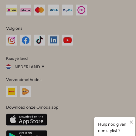
Volg ons
Omoda
Omoda
Omoda
Omoda
Omoda
Kies je land
Instagram
Facebook
TikTok
LinkedIn
YouTube
NEDERLAND
Kies
Verzendmethodes
je
Sluit
land
Nederland
België
(Nederlands)
Download onze Omoda app
Belgique
(Français)
Deutschland