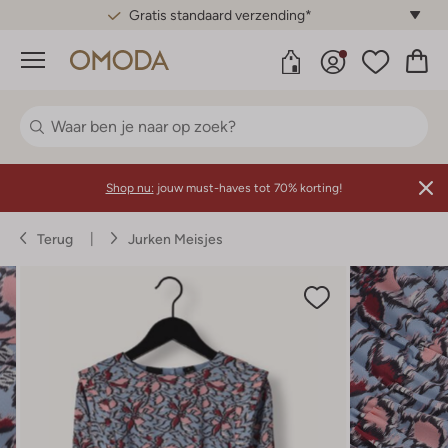
Gratis standaard verzending*
Menu
Shop nu:
jouw must-haves tot 70% korting!
Terug
Jurken Meisjes