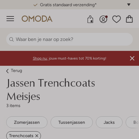
Gratis standaard verzending*
Menu
Shop nu:
jouw must-haves tot 70% korting!
Terug
Jassen Trenchcoats
Meisjes
3 items
Zomerjassen
Tussenjassen
Jacks
Bo
Trenchcoats