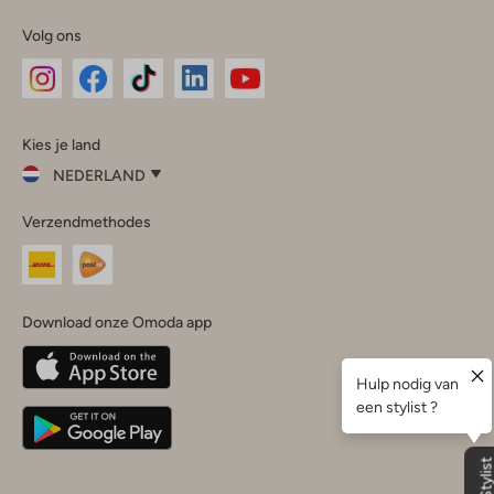
Volg ons
Omoda
Omoda
Omoda
Omoda
Omoda
Kies je land
Instagram
Facebook
TikTok
LinkedIn
YouTube
NEDERLAND
Kies
Verzendmethodes
je
Sluit
land
Nederland
België
(Nederlands)
Download onze Omoda app
Belgique
(Français)
Deutschland