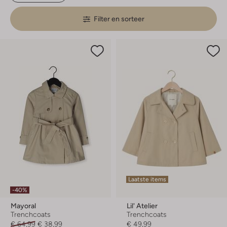
Filter en sorteer
Laatste items
-40%
Mayoral
Lil' Atelier
Trenchcoats
Trenchcoats
€ 64,99
€ 38,99
€ 49,99