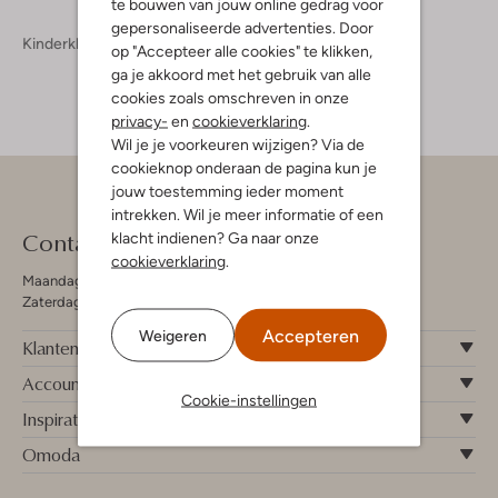
te bouwen van jouw online gedrag voor
gepersonaliseerde advertenties. Door
Kinderkleding
Meisjeskleding
Jassen Meisjes
op "Accepteer alle cookies" te klikken,
ga je akkoord met het gebruik van alle
cookies zoals omschreven in onze
privacy-
en
cookieverklaring
.
Wil je je voorkeuren wijzigen? Via de
cookieknop onderaan de pagina kun je
jouw toestemming ieder moment
intrekken. Wil je meer informatie of een
Contact
klacht indienen? Ga naar onze
cookieverklaring
.
Maandag - Vrijdag 09:00 - 19:00 uur
Zaterdag 09:00 - 17:00 uur
Accepteren
Weigeren
Klantenservice
Account
Cookie-instellingen
Inspiratie
Omoda