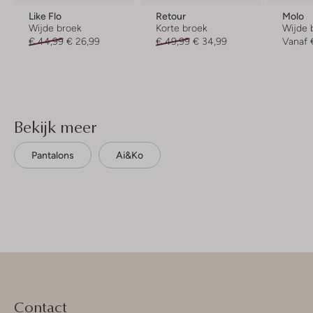
Like Flo
Retour
Molo
Wijde broek
Korte broek
Wijde 
€ 44,99
€ 26,99
€ 49,99
€ 34,99
Vanaf
Bekijk meer
Pantalons
Ai&ko
Contact