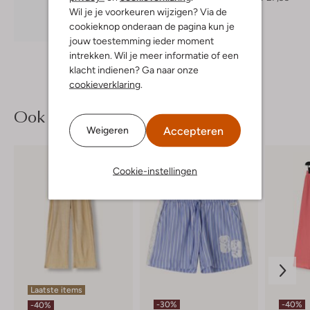
Wil je je voorkeuren wijzigen? Via de
cookieknop onderaan de pagina kun je
Ontdek de look
jouw toestemming ieder moment
intrekken. Wil je meer informatie of een
klacht indienen? Ga naar onze
cookieverklaring
.
Ook iets voor jou?
Accepteren
Weigeren
Cookie-instellingen
Laatste items
-30%
-40%
-40%