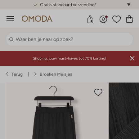
Gratis standaard verzending*
Menu
Shop nu:
jouw must-haves tot 70% korting!
Terug
Broeken Meisjes