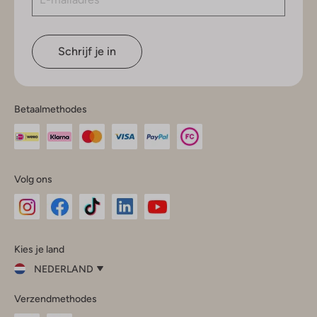
Schrijf je in
Betaalmethodes
Volg ons
Omoda
Omoda
Omoda
Omoda
Omoda
Kies je land
Instagram
Facebook
TikTok
LinkedIn
YouTube
NEDERLAND
Kies
Verzendmethodes
je
Sluit
land