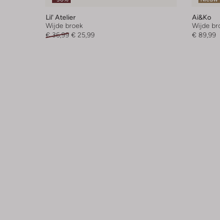
Lil' Atelier
Ai&ko
Wijde broek
Wijde br
€ 36,99
€ 25,99
€ 89,99