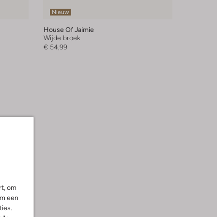
Nieuw
House Of Jaimie
Wijde broek
€ 54,99
rt, om
om een
ies.