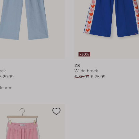
-30%
Z8
oek
Wijde broek
€ 29,99
€ 36,99
€ 25,99
leuren