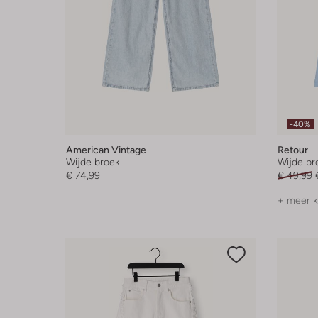
-40%
American Vintage
Retour
Wijde broek
Wijde br
€ 74,99
€ 49,99
+ meer k