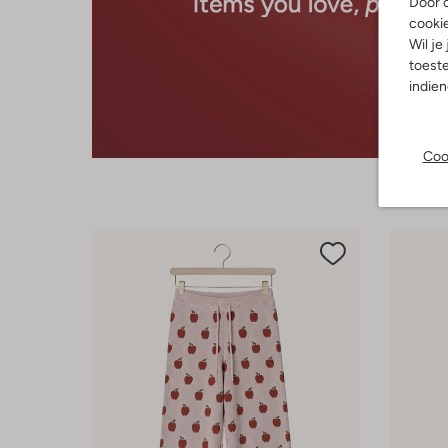
Door o
cooki
Wil je
toeste
indie
Coo