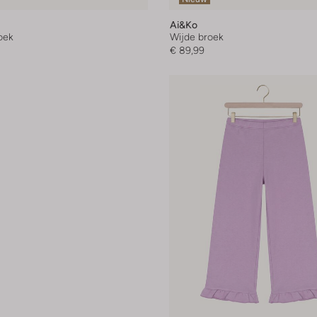
Ai&ko
oek
Wijde broek
€ 89,99