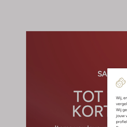
Wij, e
vergel
Wij ge
jouw v
profie