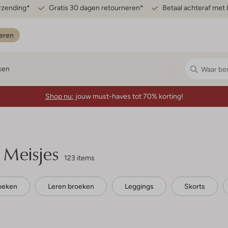
erzending*
Gratis 30 dagen retourneren*
Betaal achteraf met 
eren
ken
Shop nu:
jouw must-haves tot 70% korting!
 Meisjes
123 items
roeken
Leren broeken
Leggings
Skorts