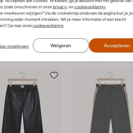
p "Accepteer alle cookies" te klikken, ga je akkoord met het gebruik van 
es zoals omschreven in onze
privacy-
en
cookieverklaring
.
 je voorkeuren wijzigen? Via de cookieknop onderaan de pagina kun je j
mming ieder moment intrekken. Wil je meer informatie of een klacht
nen? Ga naar onze
cookieverklaring
.
Weigeren
Accepteren
kie-instellingen