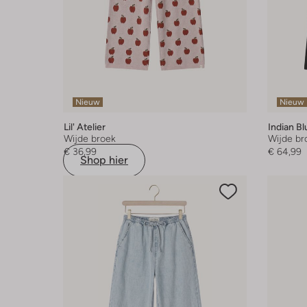
Nieuw
Nieuw
Lil' Atelier
Indian B
Wijde broek
Wijde br
€ 36,99
€ 64,99
Shop hier