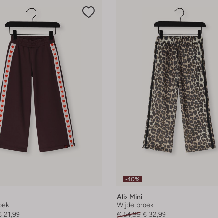
-40%
Alix Mini
oek
Wijde broek
€ 21,99
€ 54,99
€ 32,99