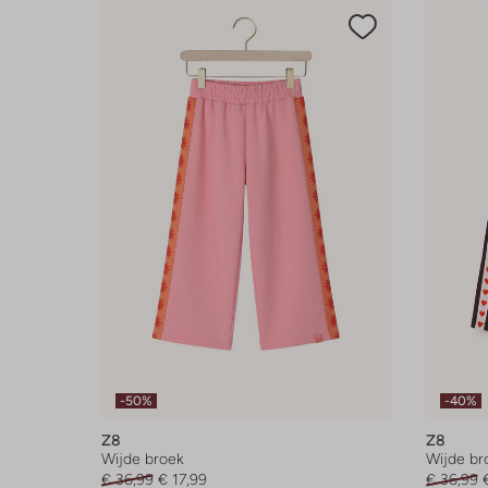
-50%
-40%
Z8
Z8
Wijde broek
Wijde br
€ 36,99
€ 17,99
€ 36,99