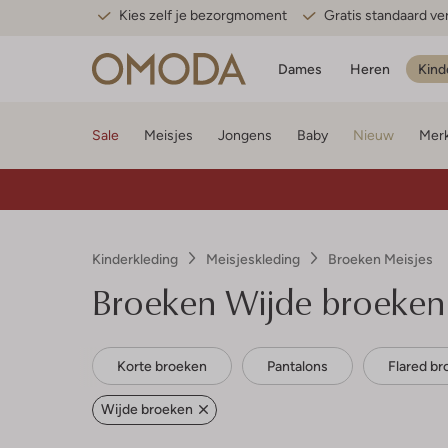
Kies zelf je bezorgmoment
Gratis standaard v
Dames
Heren
Kind
Sale
Meisjes
Jongens
Baby
Nieuw
Mer
Kinderkleding
Meisjeskleding
Broeken Meisjes
Broeken Wijde broeken
Korte broeken
Pantalons
Flared b
Wijde broeken