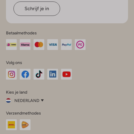
Schrijf je in
Betaalmethodes
Volg ons
Omoda
Omoda
Omoda
Omoda
Omoda
Kies je land
Instagram
Facebook
TikTok
LinkedIn
YouTube
NEDERLAND
Kies
Verzendmethodes
je
Sluit
land
Nederland