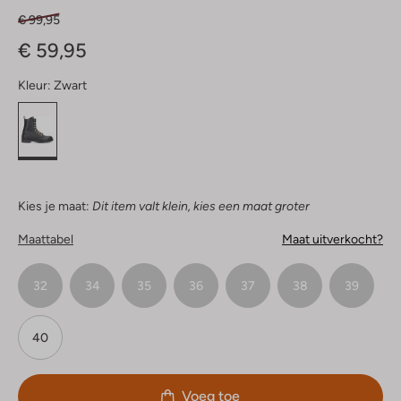
€ 99,95
€ 59,95
Kleur:
Zwart
Kies je maat:
Dit item valt klein, kies een maat groter
Maattabel
Maat uitverkocht?
32
34
35
36
37
38
39
40
Voeg toe