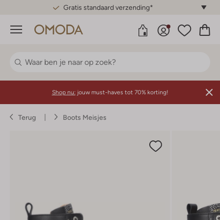
Gratis standaard verzending*
Menu
Shop nu:
jouw must-haves tot 70% korting!
Terug
Boots Meisjes