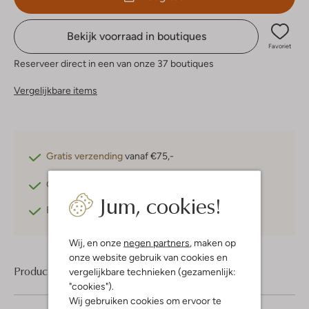
Bekijk voorraad in boutiques
Favoriet
Reserveer direct in een van onze 37 boutiques
Vergelijkbare items
Gratis verzending
vanaf €75,-
Gratis retourneren
binnen 30 dagen*
Jum, cookies!
Betaal achteraf
met Klarna
Wij, en onze
negen partners
, maken op
onze website gebruik van cookies en
Product informatie
vergelijkbare technieken (gezamenlijk:
"cookies").
Wij gebruiken cookies om ervoor te