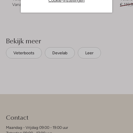
Cookie-instellingen
Vanaf
€ 64,99
€ 109,95
€ 54,95
€ 119,
Bekijk meer
Veterboots
Develab
Leer
Contact
Maandag - Vrijdag 09:00 - 19:00 uur