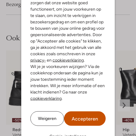
zorgen dat onze website goed
Bezorgen & retourneren
functioneert, om jouw voorkeuren op
te slaan, om inzicht te verkrijgen in
bezoekersgedrag en om een profiel op
te bouwen van jouw online gedrag voor
gepersonaliseerde advertenties. Door
Ook iets voor jou?
op "Accepteer alle cookies" te klikken,
ga je akkoord met het gebruik van alle
cookies zoals omschreven in onze
privacy-
en
cookieverklaring
.
Wil je je voorkeuren wijzigen? Via de
cookieknop onderaan de pagina kun je
jouw toestemming ieder moment
intrekken. Wil je meer informatie of een
klacht indienen? Ga naar onze
cookieverklaring
.
Laatste items
Accepteren
Weigeren
-50%
-40%
-50%
Red-Rag
Jochie & Freaks
Hip
Veterboots
Veterboots
Veterb