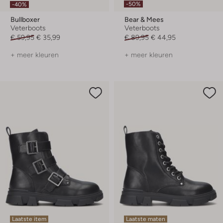
-50%
-40%
Bullboxer
Bear & Mees
Veterboots
Veterboots
€ 59,95
€ 35,99
€ 89,95
€ 44,95
+ meer kleuren
+ meer kleuren
Laatste item
Laatste maten