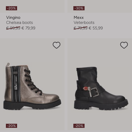
-20%
-30%
Vingino
Mexx
Chelsea boots
Veterboots
€ 99,99
€ 79,99
€ 79,99
€ 55,99
-20%
-20%