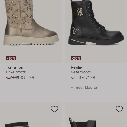
-30%
-20%
Ton & Ton
Replay
Enkelboots
Veterboots
€ 79,99
€ 55,99
Vanaf
€ 71,99
+ meer kleuren