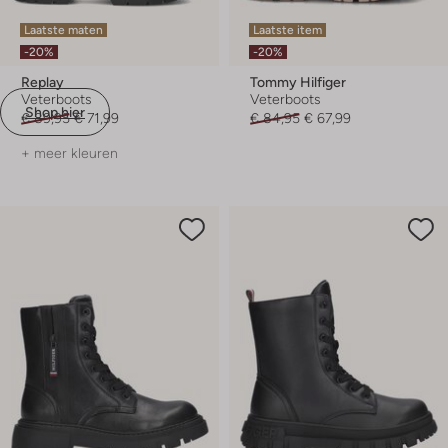
Laatste maten
Laatste item
-20%
-20%
Replay
Tommy Hilfiger
Veterboots
Veterboots
Shop hier
€ 89,95
€ 71,99
€ 84,95
€ 67,99
+ meer kleuren