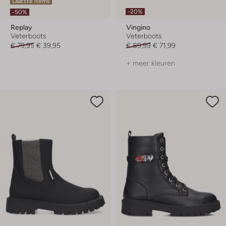
Laatste items
-20%
-50%
Replay
Vingino
Veterboots
Veterboots
€ 79,95
€ 39,95
€ 89,99
€ 71,99
+ meer kleuren