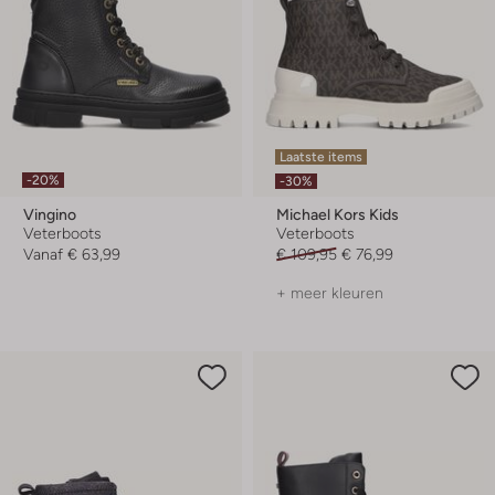
Laatste items
-20%
-30%
Vingino
Michael Kors Kids
Veterboots
Veterboots
Vanaf
€ 63,99
€ 109,95
€ 76,99
+ meer kleuren