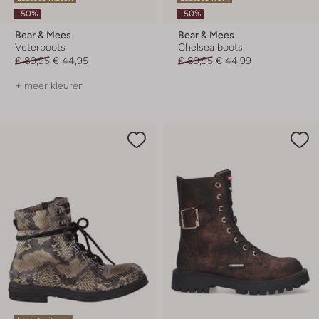
-50%
-50%
Bear & Mees
Bear & Mees
Veterboots
Chelsea boots
€ 89,95
€ 44,95
€ 89,95
€ 44,99
+ meer kleuren