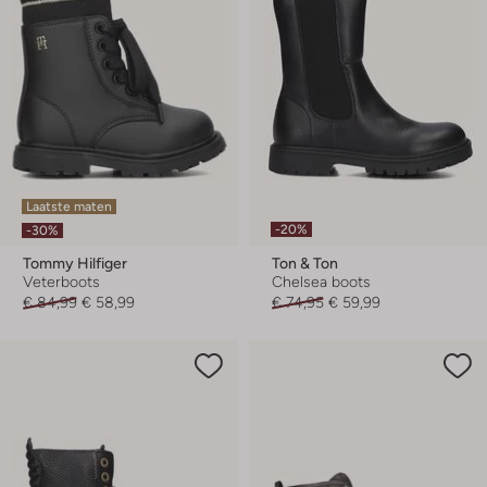
Laatste maten
-20%
-30%
Tommy Hilfiger
Ton & Ton
Veterboots
Chelsea boots
€ 84,99
€ 58,99
€ 74,95
€ 59,99