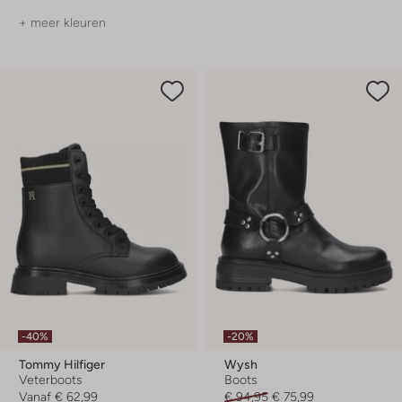
+ meer kleuren
-40%
-20%
Tommy Hilfiger
Wysh
Veterboots
Boots
Vanaf
€ 62,99
€ 94,95
€ 75,99