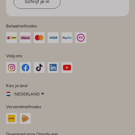
Schrijf je in
Betaalmethodes
Volg ons
Omoda
Omoda
Omoda
Omoda
Omoda
Kies je land
Instagram
Facebook
TikTok
LinkedIn
YouTube
NEDERLAND
Kies
Verzendmethodes
je
Sluit
land
Nederland
België
(Nederlands)
Download onze Omoda app