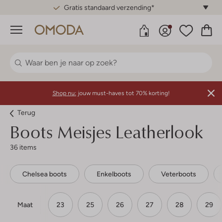
Gratis standaard verzending*
Menu
Shop nu:
jouw must-haves tot 70% korting!
Terug
Boots Meisjes Leatherlook
36 items
Chelsea boots
Enkelboots
Veterboots
Maat
23
25
26
27
28
29