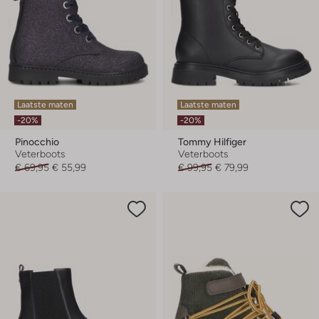
Laatste maten
Laatste maten
-20%
-20%
Pinocchio
Tommy Hilfiger
Veterboots
Veterboots
€ 69,95
€ 55,99
€ 99,95
€ 79,99