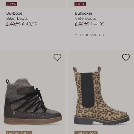
-30%
-30%
Bullboxer
Bullboxer
Biker boots
Veterboots
€ 69,95
€ 48,95
€ 59,95
€ 41,99
+ meer kleuren
Laatste maten
Laatste item