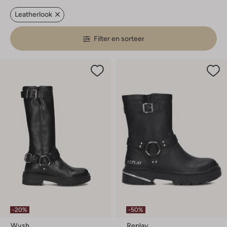
Leatherlook
Filter en sorteer
-20%
-50%
Wysh
Replay