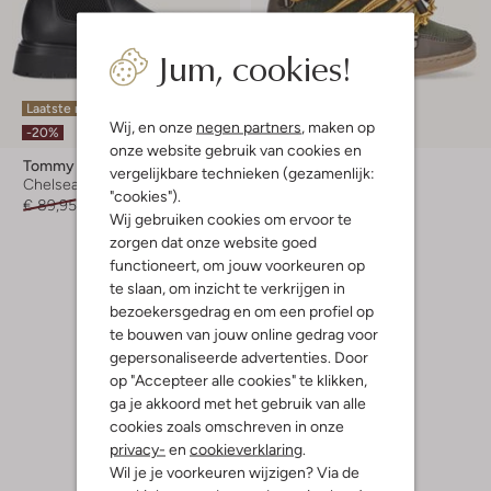
Jum, cookies!
Laatste maten
Wij, en onze
negen partners
, maken op
-50%
-20%
onze website gebruik van cookies en
Tommy Hilfiger
Bear & Mees
vergelijkbare technieken (gezamenlijk:
Chelsea boots
Veterboots
"cookies").
€ 89,95
€ 71,99
€ 89,95
€ 44,95
Wij gebruiken cookies om ervoor te
zorgen dat onze website goed
+ meer kleuren
functioneert, om jouw voorkeuren op
te slaan, om inzicht te verkrijgen in
bezoekersgedrag en om een profiel op
te bouwen van jouw online gedrag voor
gepersonaliseerde advertenties. Door
op "Accepteer alle cookies" te klikken,
ga je akkoord met het gebruik van alle
cookies zoals omschreven in onze
privacy-
en
cookieverklaring
.
Wil je je voorkeuren wijzigen? Via de