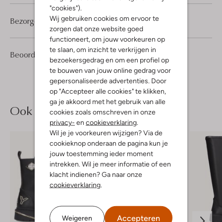
"cookies").
Wij gebruiken cookies om ervoor te
Bezorgen & retourneren
zorgen dat onze website goed
functioneert, om jouw voorkeuren op
te slaan, om inzicht te verkrijgen in
1
1
Beoordelingen
(1)
1
/5
bezoekersgedrag en om een profiel op
Ster
te bouwen van jouw online gedrag voor
gepersonaliseerde advertenties. Door
op "Accepteer alle cookies" te klikken,
ga je akkoord met het gebruik van alle
Ook iets voor jou?
cookies zoals omschreven in onze
privacy-
en
cookieverklaring
.
Wil je je voorkeuren wijzigen? Via de
cookieknop onderaan de pagina kun je
jouw toestemming ieder moment
intrekken. Wil je meer informatie of een
klacht indienen? Ga naar onze
cookieverklaring
.
Accepteren
Weigeren