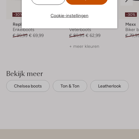
-30%
-30%
-30%
Cookie-instellingen
Replay
Mexx
Mexx
Enkelboots
Veterboots
Biker 
€ 99,99
€ 69,99
€ 89,95
€ 62,99
€ 79,9
+ meer kleuren
Bekijk meer
Chelsea boots
Ton & Ton
Leatherlook