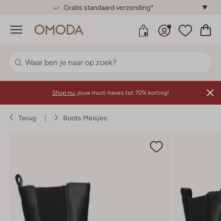
Gratis standaard verzending*
Menu
Shop nu:
jouw must-haves tot 70% korting!
Terug
Boots Meisjes