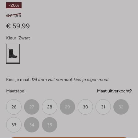
Ster
-20%
€ 74,95
€ 59,99
Kleur:
Zwart
Kies je maat:
Dit item valt normaal, kies je eigen maat
Maattabel
Maat uitverkocht?
26
27
28
29
30
31
32
33
34
35