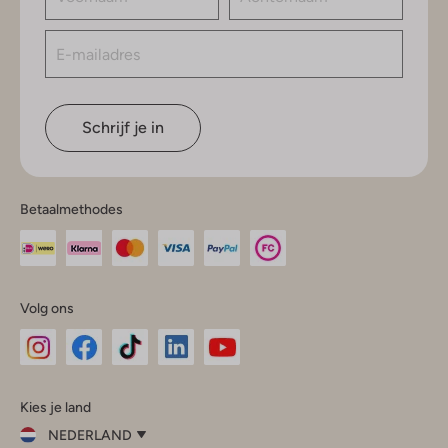
Schrijf je in
Betaalmethodes
Volg ons
Omoda
Omoda
Omoda
Omoda
Omoda
Kies je land
Instagram
Facebook
TikTok
LinkedIn
YouTube
NEDERLAND