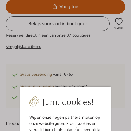
Voeg toe
Bekijk voorraad in boutiques
Favoriet
Reserveer direct in een van onze 37 boutiques
Vergelijkbare items
Gratis verzending
vanaf €75,-
Gratis retourneren
binnen 30 dagen*
Jum, cookies!
Betaal achteraf
met Klarna
Wij, en onze
negen partners
, maken op
Product informatie
onze website gebruik van cookies en
vergelijkbare technieken (gezamenlijk: