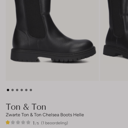
Ton & Ton
Zwarte Ton & Ton Chelsea Boots Helle
1
1
1
/5
(1 beoordeling)