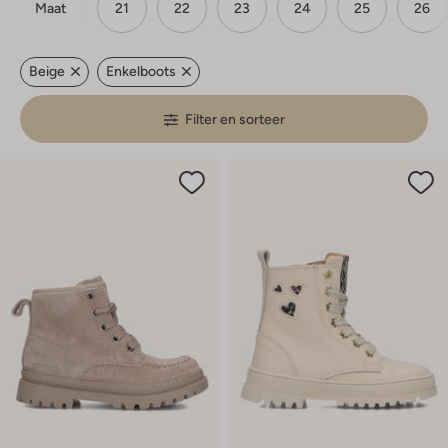
Maat
21
22
23
24
25
26
Beige
Enkelboots
Filter en sorteer