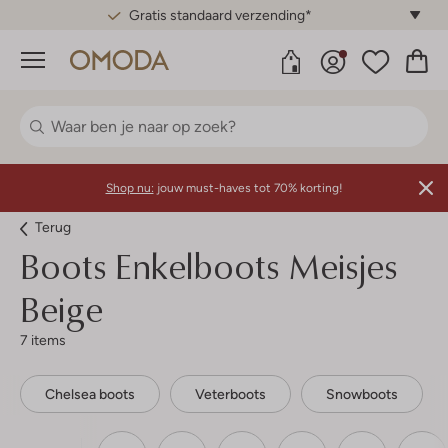
Gratis standaard verzending*
Menu
Shop nu:
jouw must-haves tot 70% korting!
Terug
Boots Enkelboots Meisjes
Beige
7 items
Chelsea boots
Veterboots
Snowboots