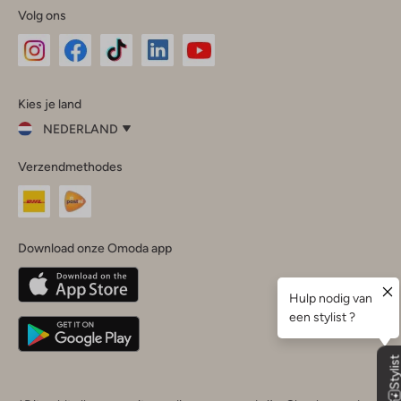
Volg ons
Omoda
Omoda
Omoda
Omoda
Omoda
Kies je land
Instagram
Facebook
TikTok
LinkedIn
YouTube
NEDERLAND
Kies
Verzendmethodes
je
Sluit
land
Nederland
België
(Nederlands)
Download onze Omoda app
Belgique
(Français)
Deutschland