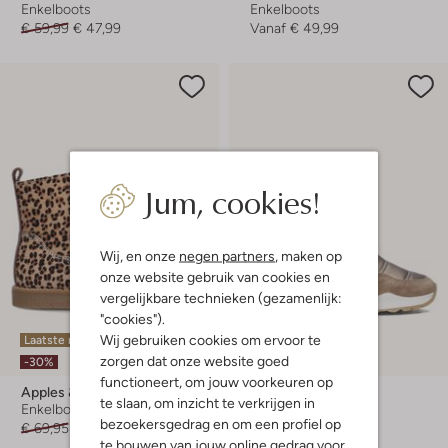
Enkelboots
Enkelboots
€ 59,99
€ 47,99
Vanaf
€ 49,99
Jum, cookies!
Wij, en onze
negen partners
, maken op
onze website gebruik van cookies en
vergelijkbare technieken (gezamenlijk:
"cookies").
Wij gebruiken cookies om ervoor te
Laatste maten
Laatste items
zorgen dat onze website goed
-30%
-40%
functioneert, om jouw voorkeuren op
Apples & Pears
Bullboxer
te slaan, om inzicht te verkrijgen in
Enkelboots
Enkelboots
bezoekersgedrag en om een profiel op
€ 69,95
€ 48,99
€ 94,95
€ 56,95
te bouwen van jouw online gedrag voor