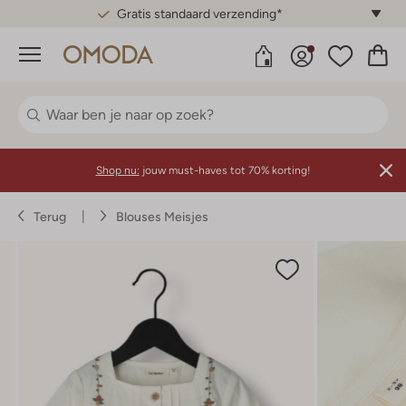
Gratis standaard verzending*
Menu
Shop nu:
jouw must-haves tot 70% korting!
Terug
Blouses Meisjes