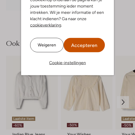
Ontdek de look
jouw toestemming ieder moment
intrekken. Wil je meer informatie of een
klacht indienen? Ga naar onze
cookieverklaring
.
Ook iets voor jou?
Accepteren
Weigeren
Cookie-instellingen
Laatste item
Laatste
-50%
-60%
-50%
Indian Blue Jeans
Your Wishes
Your W