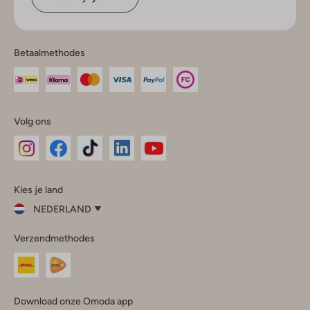
Betaalmethodes
Volg ons
Omoda
Omoda
Omoda
Omoda
Omoda
Kies je land
Instagram
Facebook
TikTok
LinkedIn
YouTube
NEDERLAND
Kies
Verzendmethodes
je
Sluit
land
Nederland
België
(Nederlands)
Download onze Omoda app