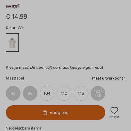
€ 29,99
€ 14,99
Kleur:
Wit
Kies je maat:
Dit item valt normaal, kies je eigen maat
Maattabel
Maat uitverkocht?
122/
92
98
104
110
116
128
Voeg toe
Favoriet
Vergelijkbare items