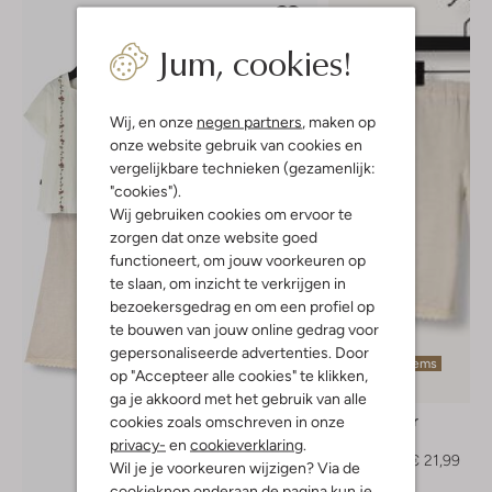
Jum, cookies!
Wij, en onze
negen partners
, maken op
onze website gebruik van cookies en
vergelijkbare technieken (gezamenlijk:
"cookies").
Wij gebruiken cookies om ervoor te
zorgen dat onze website goed
functioneert, om jouw voorkeuren op
te slaan, om inzicht te verkrijgen in
bezoekersgedrag en om een profiel op
te bouwen van jouw online gedrag voor
gepersonaliseerde advertenties. Door
Laatste items
op "Accepteer alle cookies" te klikken,
-30%
ga je akkoord met het gebruik van alle
Lil' Atelier
cookies zoals omschreven in onze
Pantalon
privacy-
en
cookieverklaring
.
€ 30,99
€ 21,99
Wil je je voorkeuren wijzigen? Via de
cookieknop onderaan de pagina kun je