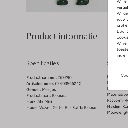
Wij, e
vergel
Wij ge
jouw v
profie
Door o
Product informatie
cooki
Wil je
toeste
indie
Specificaties
Samenst
Coo
Kleur:
Wit
Productnummer:
269790
Patroon:
Ge
Artikelnummer:
62403965240
Materiaal:
K
Gender:
Meisjes
Materiaalp
Productsoort:
Blouses
Pasvorm:
Re
Merk:
Alix Mini
Halslijn:
Ro
Model:
Woven Glitter Bull Ruffle Blouse
Mouwlengt