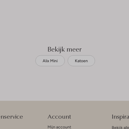
Bekijk meer
Alix Mini
Katoen
enservice
Account
Inspira
Mijn account
Bekijk all