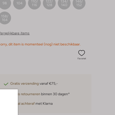
110/
122/
134/
146/
98
104
116
128
140
152
158/
164
ergelijkbare items
orry, dit item is momenteel (nog) niet beschikbaar.
Favoriet
Gratis verzending
vanaf €75,-
Gratis retourneren
binnen 30 dagen*
Betaal achteraf
met Klarna