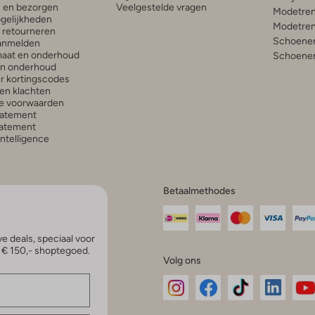
n en bezorgen
Veelgestelde vragen
Modetren
gelijkheden
Modetren
n retourneren
Schoenen
anmelden
aat en onderhoud
Schoenen
en onderhoud
r kortingscodes
en klachten
e voorwaarden
tatement
atement
 Intelligence
Betaalmethodes
e deals, speciaal voor
p € 150,- shoptegoed.
Volg ons
Omoda
Omoda
Omoda
Omoda
Om