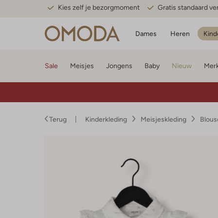
Kies zelf je bezorgmoment
Gratis standaard v
Dames
Heren
Kind
Sale
Meisjes
Jongens
Baby
Nieuw
Mer
Terug
Kinderkleding
Meisjeskleding
Blous