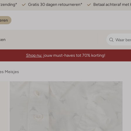
erzending*
Gratis 30 dagen retourneren*
Betaal achteraf met 
eren
ken
Shop nu:
jouw must-haves tot 70% korting!
es Meisjes