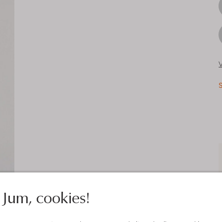
V
S
Jum, cookies!