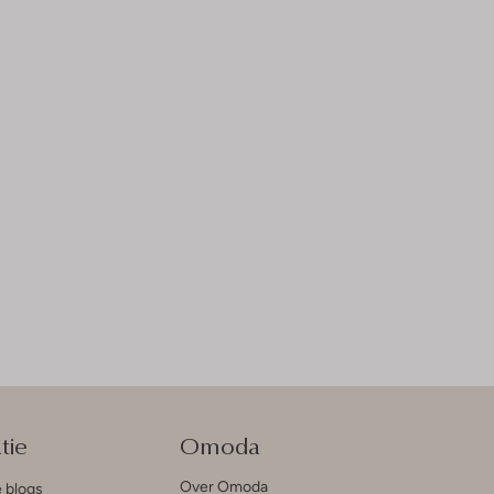
tie
Omoda
Over Omoda
e blogs