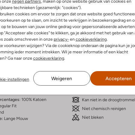
n onze
negen partners
, maken op onze website gebruik van cookies en
ijkbare technieken (gezamenlijk: "cookies").
bruiken cookies om ervoor te zorgen dat onze website goed functionee
oorkeuren op te slaan, om inzicht te verkrijgen in bezoekersgedrag en 
l op te bouwen van jouw online gedrag voor gepersonaliseerde advertent
p "Accepteer alle cookies" te klikken, ga je akkoord met het gebruik van 
Bezorgen & retourneren
es zoals omschreven in onze
privacy-
en
cookieverklaring
.
 je voorkeuren wijzigen? Via de cookieknop onderaan de pagina kun je j
mming ieder moment intrekken. Wil je meer informatie of een klacht
nen? Ga naar onze
cookieverklaring
.
elling & Pasvorm
Wasvoorschriften
Weigeren
Accepteren
kie-instellingen
Beperkt wassen op 30 °C
print
Strijken op maximaal 110 °C
atoen
ercentages:
100% Katoen
Kan niet in de droogtromme
gular Fit
Niet chemisch reinigen
nd
Niet bleken
e:
Lange Mouw