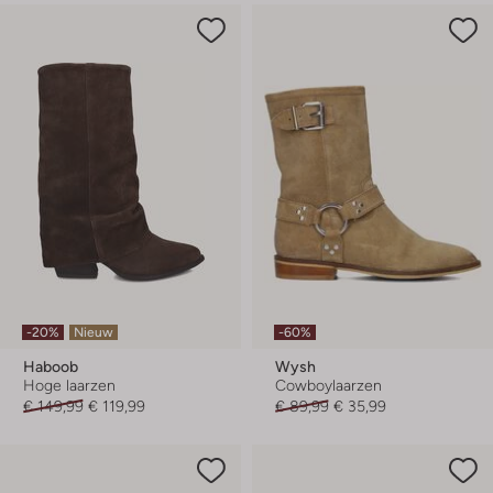
-20%
Nieuw
-60%
Haboob
Wysh
Hoge laarzen
Cowboylaarzen
€ 149,99
€ 119,99
€ 89,99
€ 35,99