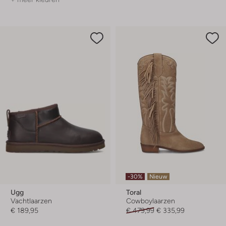
-30%
Nieuw
Ugg
Toral
Vachtlaarzen
Cowboylaarzen
€ 189,95
€ 479,99
€ 335,99