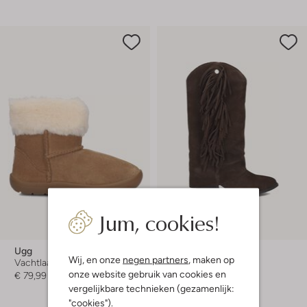
Jum, cookies!
-20%
Ugg
Haboob
Wij, en onze
negen partners
, maken op
Vachtlaarzen
Hoge laarzen
onze website gebruik van cookies en
€ 79,99
€ 159,99
€ 127,99
vergelijkbare technieken (gezamenlijk:
+ meer kleuren
"cookies").