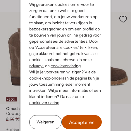
Wij gebruiken cookies om ervoor te
zorgen dat onze website goed
functioneert, om jouw voorkeuren op
te slaan, om inzicht te verkrijgen in
bezoekersgedrag en om een profiel op
te bouwen van jouw online gedrag voor
gepersonaliseerde advertenties. Door
op "Accepteer alle cookies" te klikken,
ga je akkoord met het gebruik van alle
cookies zoals omschreven in onze
privacy-
en
cookieverklaring
.
Wil je je voorkeuren wijzigen? Via de
cookieknop onderaan de pagina kun je
jouw toestemming ieder moment
intrekken. Wil je meer informatie of een
klacht indienen? Ga naar onze
-30%
cookieverklaring
.
Omoda
Ton & Ton
Cowboylaarzen
Cowboylaarzen
€ 99,99
€ 69,99
€ 79,99
Accepteren
Weigeren
+ meer kleuren
+ meer kleuren