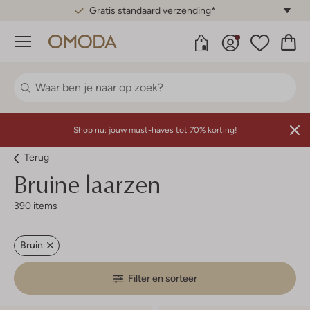
Gratis standaard verzending*
Menu
Shop nu:
jouw must-haves tot 70% korting!
Terug
Bruine laarzen
390 items
Bruin
Filter en sorteer