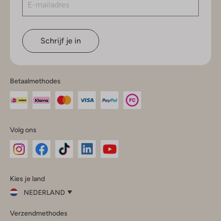
Schrijf je in
Betaalmethodes
Volg ons
Omoda
Omoda
Omoda
Omoda
Omoda
Kies je land
Instagram
Facebook
TikTok
LinkedIn
YouTube
NEDERLAND
Kies
Verzendmethodes
je
Sluit