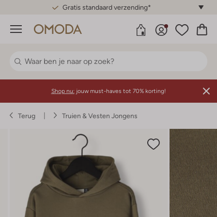
Gratis standaard verzending*
Menu
Shop nu:
jouw must-haves tot 70% korting!
Terug
Truien & Vesten Jongens