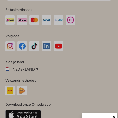
Betaalmethodes
Volg ons
Omoda
Omoda
Omoda
Omoda
Omoda
Kies je land
Instagram
Facebook
TikTok
LinkedIn
YouTube
NEDERLAND
Kies
Verzendmethodes
je
Sluit
land
Nederland
België
(Nederlands)
Download onze Omoda app
Belgique
(Français)
Deutschland