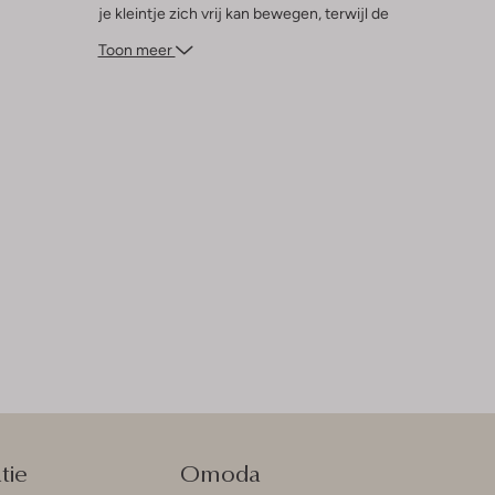
je kleintje zich vrij kan bewegen, terwijl de
trendy kleur moeiteloos matcht met
Toon meer
andere zomerse kledingstukken. Laat je
jongen stralen in stijl en comfort met deze
veelzijdige sweater.
tie
Omoda