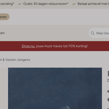
erzending*
Gratis 30 dagen retourneren*
Betaal achteraf met 
eren
ken
Shop nu:
jouw must-haves tot 70% korting!
en & Vesten Jongens