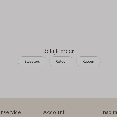
Bekijk meer
Sweaters
Retour
Katoen
enservice
Account
Inspira