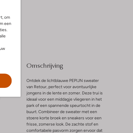
rt, om
om een
ies.
alle
ouw
Omschrijving
Ontdek de lichtblauwe PEPIJN sweater
van Retour, perfect voor avontuurlijke
jongens in de lente en zomer. Deze trui is
l
ideaal voor een middagje vliegeren in het
park of een spannende speurtocht in de
buurt. Combineer de sweater met een
stoere korte broek en sneakers voor een
frisse, zomerse look. De zachte stof en
comfortabele pasvorm zorgen ervoor dat