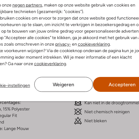
n onze
negen partners
, maken op onze website gebruik van cookies en
ijkbare technieken (gezamenlijk: "cookies").
bruiken cookies om ervoor te zorgen dat onze website goed functionee
oorkeuren op te slaan, om inzicht te verkrijgen in bezoekersgedrag en 
l op te bouwen van jouw online gedrag voor gepersonaliseerde advertent
Bezorgen & retourneren
p "Accepteer alle cookies" te klikken, ga je akkoord met het gebruik van 
es zoals omschreven in onze
privacy-
en
cookieverklaring
.
 je voorkeuren wijzigen? Via de cookieknop onderaan de pagina kun je j
mming ieder moment intrekken. Wil je meer informatie of een klacht
nen? Ga naar onze
cookieverklaring
.
elling & Pasvorm
Wasvoorschriften
erblauw
Weigeren
Accepteren
Beperkt wassen op 30 °C
kie-instellingen
go
Strijken op maximaal 110 °C
atoen
ercentages:
Kan niet in de droogtromme
, 15% Polyester
Niet chemisch reinigen
gular Fit
Niet bleken
nd
e:
Lange Mouw