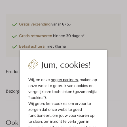
Gratis verzending
vanaf €75,-
Gratis retourneren
binnen 30 dagen*
Betaal achteraf
met Klarna
Jum, cookies!
Product informatie
Wij, en onze
negen partners
, maken op
onze website gebruik van cookies en
Bezorgen & retourneren
vergelijkbare technieken (gezamenlijk:
"cookies").
Wij gebruiken cookies om ervoor te
zorgen dat onze website goed
functioneert, om jouw voorkeuren op
Ook iets voor jou?
te slaan, om inzicht te verkrijgen in