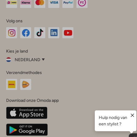
Volg ons
Omoda
Omoda
Omoda
Omoda
Omoda
Kies je land
Instagram
Facebook
TikTok
LinkedIn
YouTube
NEDERLAND
Kies
Verzendmethodes
je
Sluit
land
Nederland
België
(Nederlands)
Download onze Omoda app
Belgique
(Français)
Deutschland