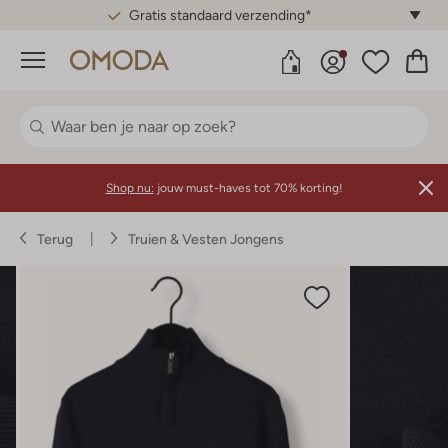
Gratis standaard verzending*
Menu
Shop nu:
jouw must-haves tot 70% korting!
Terug
Truien & Vesten Jongens