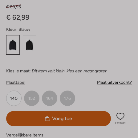
€ 89,95
€ 62,99
Kleur:
Blauw
Kies je maat:
Dit item valt klein, kies een maat groter
Maattabel
Maat uitverkocht?
140
152
164
176
Voeg toe
Favoriet
Vergelijkbare items