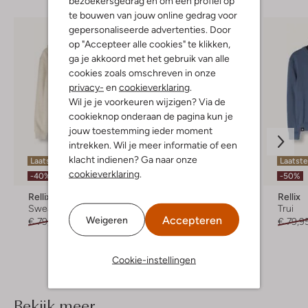
bezoekersgedrag en om een profiel op
te bouwen van jouw online gedrag voor
gepersonaliseerde advertenties. Door
op "Accepteer alle cookies" te klikken,
ga je akkoord met het gebruik van alle
cookies zoals omschreven in onze
privacy-
en
cookieverklaring
.
Wil je je voorkeuren wijzigen? Via de
cookieknop onderaan de pagina kun je
jouw toestemming ieder moment
intrekken. Wil je meer informatie of een
klacht indienen? Ga naar onze
Laatste item
Laatste item
Laatste
cookieverklaring
.
-40%
-50%
-50%
Rellix
Rellix
Rellix
Sweater
Trui
Trui
Accepteren
Weigeren
€ 79,99
€ 47,99
€ 69,99
€ 34,99
€ 79,9
Cookie-instellingen
Bekijk meer