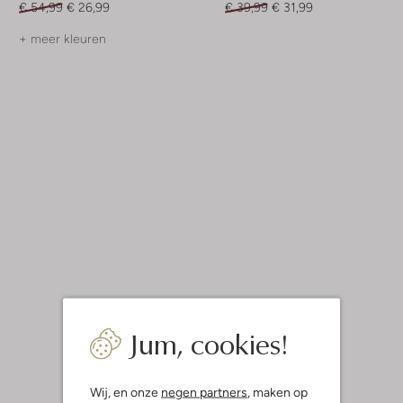
€ 54,99
€ 26,99
€ 39,99
€ 31,99
+ meer kleuren
Jum, cookies!
Wij, en onze
negen partners
, maken op