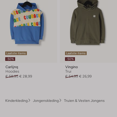
Laatste items
Laatste items
-50%
-50%
Carlijnq
Vingino
Hoodies
Trui
€ 58,95
€ 28,99
€ 54,99
€ 26,99
Kinderkleding
Jongenskleding
Truien & Vesten Jongens