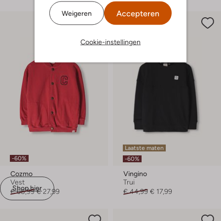
Accepteren
Weigeren
Cookie-instellingen
Laatste maten
-60%
-60%
Cozmo
Vingino
Vest
Trui
Shop hier
€ 68,99
€ 27,99
€ 44,99
€ 17,99