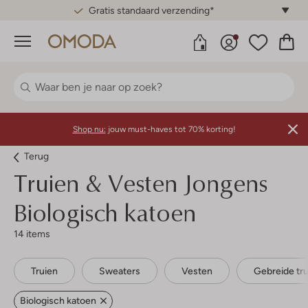
Gratis standaard verzending*
Menu
Shop nu:
jouw must-haves tot 70% korting!
Terug
Truien & Vesten Jongens
Biologisch katoen
14 items
Truien
Sweaters
Vesten
Gebreide tr
Biologisch katoen