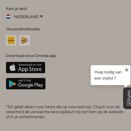
Omoda
Omoda
Omoda
Omoda
Omoda
Kies je land
Instagram
Facebook
TikTok
LinkedIn
YouTube
NEDERLAND
Kies
Verzendmethodes
je
Sluit
land
Nederland
België
(Nederlands)
Download onze Omoda app
Belgique
(Français)
Deutschland
*Dit geldt alleen voor items die op voorraad zijn. Check voor de
zekerheid de verwachte bezorgdatum bij het item op de website
of in je winkelmandje.