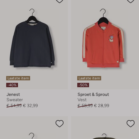
Laatste item
Laatste item
-40%
-50%
Jenest
Sproet & Sprout
Sweater
Vest
€ 54,99
€ 32,99
€ 58,99
€ 28,99