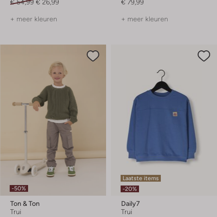
€ 54,99
€ 26,99
€ 79,99
+ meer kleuren
+ meer kleuren
Laatste items
-50%
-20%
Ton & Ton
Daily7
Trui
Trui