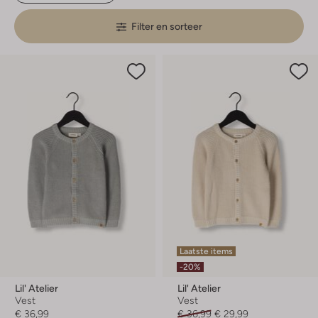
Filter en sorteer
Laatste items
-20%
Lil' Atelier
Lil' Atelier
Vest
Vest
€ 36,99
€ 36,99
€ 29,99