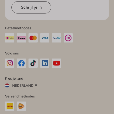
Schrijf je in
Betaalmethodes
Volg ons
Omoda
Omoda
Omoda
Omoda
Omoda
Kies je land
Instagram
Facebook
TikTok
LinkedIn
YouTube
NEDERLAND
Kies
Verzendmethodes
je
Sluit
land
Nederland