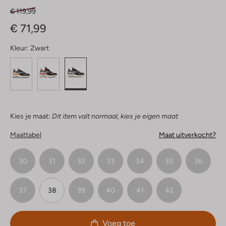
€ 119,99
€ 71,99
Kleur:
Zwart
Kies je maat:
Dit item valt normaal, kies je eigen maat
Maattabel
Maat uitverkocht?
30
31
32
33
34
35
36
37
38
39
40
41
42
Voeg toe