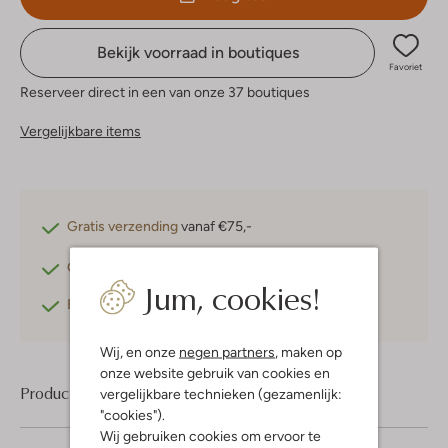
Bekijk voorraad in boutiques
Favoriet
Reserveer direct in een van onze 37 boutiques
Vergelijkbare items
Gratis verzending
vanaf €75,-
Gratis retourneren
binnen 30 dagen*
Jum, cookies!
Betaal achteraf
met Klarna
Wij, en onze
negen partners
, maken op
onze website gebruik van cookies en
Product informatie
vergelijkbare technieken (gezamenlijk:
"cookies").
Wij gebruiken cookies om ervoor te