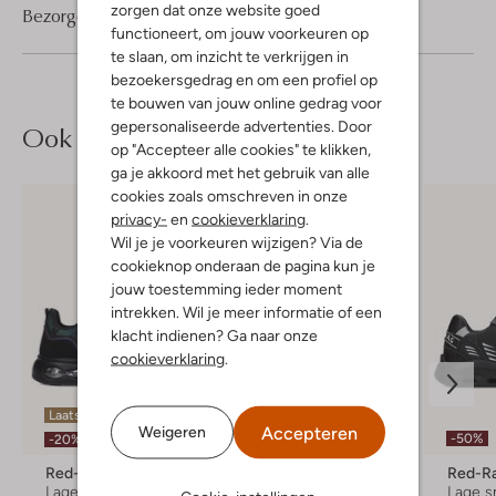
zorgen dat onze website goed
Bezorgen & retourneren
functioneert, om jouw voorkeuren op
te slaan, om inzicht te verkrijgen in
bezoekersgedrag en om een profiel op
te bouwen van jouw online gedrag voor
gepersonaliseerde advertenties. Door
Ook iets voor jou?
op "Accepteer alle cookies" te klikken,
ga je akkoord met het gebruik van alle
cookies zoals omschreven in onze
privacy-
en
cookieverklaring
.
Wil je je voorkeuren wijzigen? Via de
cookieknop onderaan de pagina kun je
jouw toestemming ieder moment
intrekken. Wil je meer informatie of een
klacht indienen? Ga naar onze
cookieverklaring
.
Laatste maten
Accepteren
Weigeren
-20%
-50%
-20%
Red-Rag
Cruyff Junior
Red-R
Lage sneakers
Lage sneakers
Lage s