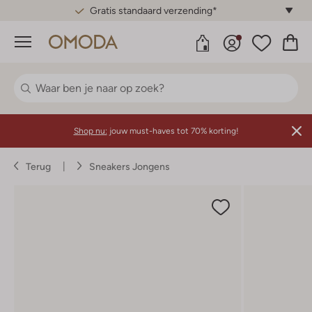
Gratis standaard verzending*
Menu
Shop nu:
jouw must-haves tot 70% korting!
Terug
Sneakers Jongens