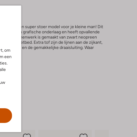
RAG is een super stoer model voor je kleine man! Dit
tiel met een grafische onderlaag en heeft opvallende
eer. Het binnenwerk is gemaakt van zwart neopreen
mbaar voetbed. Extra tof zijn de lijnen aan de zijkant,
hunky zool en de gemakkelijke draaisluiting. Waar
rt, om
?
om een
ies.
alle
ouw