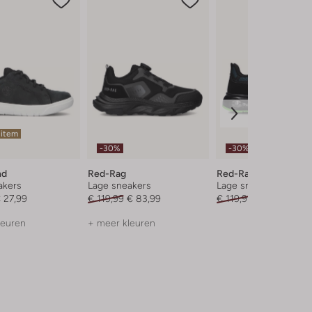
 item
-30%
-30%
nd
Red-Rag
Red-Rag
akers
Lage sneakers
Lage sneakers
 27,99
€ 119,99
€ 83,99
€ 119,95
€ 83,99
leuren
+ meer kleuren