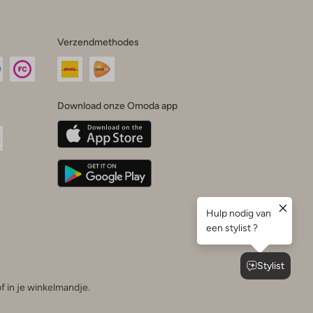
Verzendmethodes
Download onze Omoda app
oda
n
uTube
f in je winkelmandje.