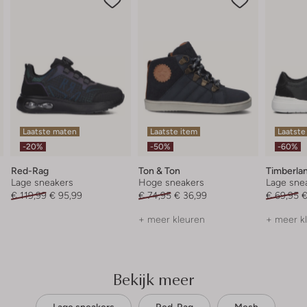
Laatste maten
Laatste item
Laatste
-20%
-50%
-60%
Red-Rag
Ton & Ton
Timberla
Lage sneakers
Hoge sneakers
Lage sne
€ 119,99
€ 95,99
€ 74,95
€ 36,99
€ 69,95
€
+ meer kleuren
+ meer k
Bekijk meer