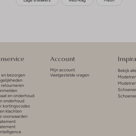
Lage sneakers
Red-Rag
Mesh
enservice
Account
Inspira
Mijn account
Bekijk all
n en bezorgen
Veelgestelde vragen
Modetren
gelijkheden
Modetren
n retourneren
Schoenen
anmelden
aat en onderhoud
Schoenen
en onderhoud
r kortingscodes
en klachten
e voorwaarden
tatement
atement
 Intelligence