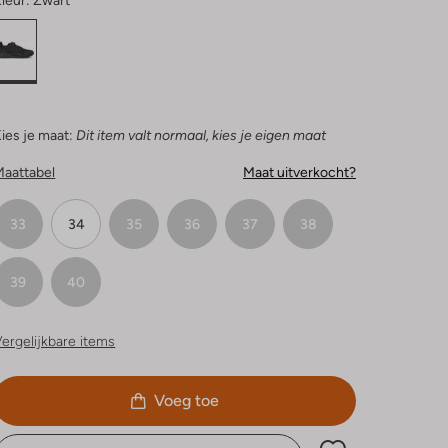
leur:
Zwart
ies je maat:
Dit item valt normaal, kies je eigen maat
Maattabel
Maat uitverkocht?
33
34
35
36
37
38
39
40
ergelijkbare items
Voeg toe