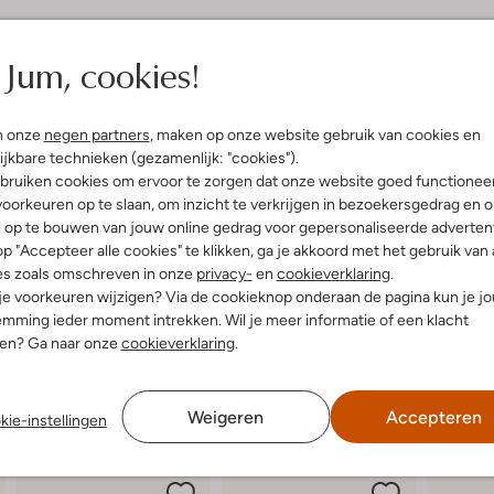
elling & Pasvorm
Omschrijving
Jum, cookies!
t
Deze lage sneaker 13805 van RED-
model bestaat uit zwart mesh tex
uitenkant:
Mesh
accenten en panelen van zwart l
n onze
negen partners
, maken op onze website gebruik van cookies en
innenkant:
Neopreen
textiel met een dempend en uitnee
ijkbare technieken (gezamenlijk: "cookies").
ol:
Rubber
het merkembleem op de hiel, de c
bruiken cookies om ervoor te zorgen dat onze website goed functionee
g:
Draaisluiting
combineer jij dit stoere model bij
oorkeuren op te slaan, om inzicht te verkrijgen in bezoekersgedrag en 
hunky Zool
l op te bouwen van jouw online gedrag voor gepersonaliseerde advertent
Ronde Neus
p "Accepteer alle cookies" te klikken, ga je akkoord met het gebruik van 
r voetbed:
Ja
es zoals omschreven in onze
privacy-
en
cookieverklaring
.
 je voorkeuren wijzigen? Via de cookieknop onderaan de pagina kun je j
mming ieder moment intrekken. Wil je meer informatie of een klacht
nen? Ga naar onze
cookieverklaring
.
Weigeren
Accepteren
kie-instellingen