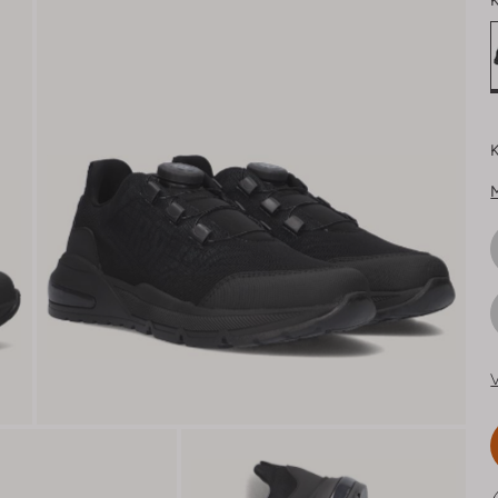
K
K
V