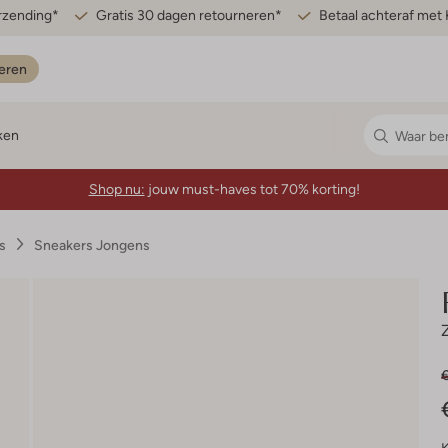
erzending*
Gratis 30 dagen retourneren*
Betaal achteraf met 
eren
ken
Shop nu:
jouw must-haves tot 70% korting!
s
Sneakers Jongens
€