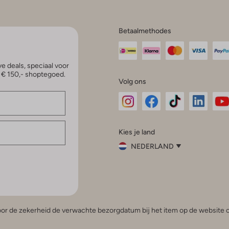
Betaalmethodes
e deals, speciaal voor
p € 150,- shoptegoed.
Volg ons
Omoda
Omoda
Omoda
Omoda
Om
Kies je land
Instagram
Facebook
TikTok
LinkedI
Yo
NEDERLAND
Kies
je
Sluit
land
Nederland
België
(Nederlands)
 voor de zekerheid de verwachte bezorgdatum bij het item op de website o
Belgique
(Français)