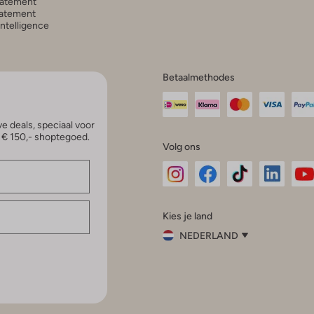
tatement
atement
 Intelligence
Betaalmethodes
e deals, speciaal voor
p € 150,- shoptegoed.
Volg ons
Omoda
Omoda
Omoda
Omoda
Om
Kies je land
Instagram
Facebook
TikTok
LinkedI
Yo
NEDERLAND
Kies
je
Sluit
land
Nederland