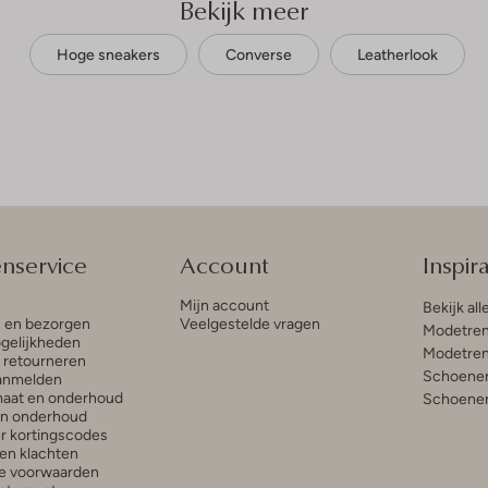
Bekijk meer
Hoge sneakers
Converse
Leatherlook
enservice
Account
Inspira
Mijn account
Bekijk all
n en bezorgen
Veelgestelde vragen
Modetren
gelijkheden
Modetren
n retourneren
Schoenen
anmelden
aat en onderhoud
Schoenen
en onderhoud
r kortingscodes
en klachten
e voorwaarden