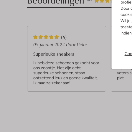
2
4
4
/5
profie
Door o
Sterren
cooki
Wil je
toeste
indie
5
4
(5)
S
S
09 januari 2024
door Lieke
30 apri
t
t
Superleuke sneakers
Conver
Coo
e
e
Ik heb deze schoenen gekocht voor
Leuke s
ons zoontje. Het zijn echt
makkelij
r
r
superleuke schoenen, staan
veters s
r
r
ontzettend leuk en goede kwaliteit.
plat.
Ik raad ze zeker aan!
e
e
n
n