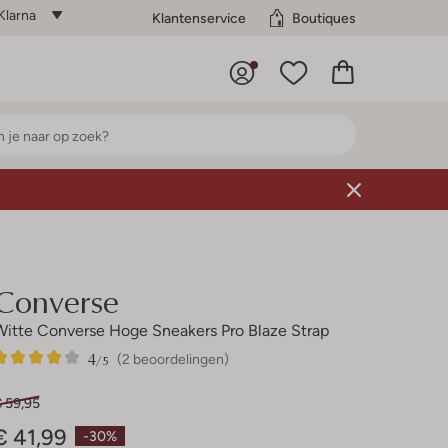
Klarna
Klantenservice
Boutiques
Converse
Witte Converse Hoge Sneakers Pro Blaze Strap
4
2
4
/5
(2 beoordelingen)
Sterren
€ 59,95
€ 41,99
-30%