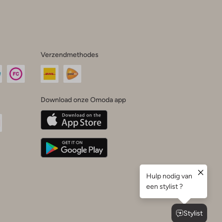
Verzendmethodes
Download onze Omoda app
oda
n
uTube