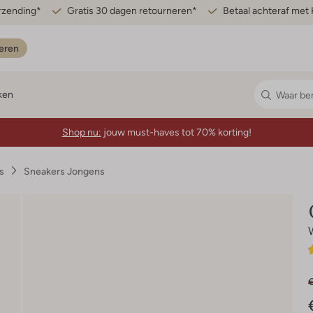
erzending*
Gratis 30 dagen retourneren*
Betaal achteraf met 
eren
ken
Shop nu:
jouw must-haves tot 70% korting!
s
Sneakers Jongens