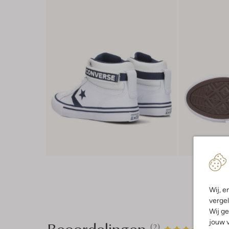
Wij, e
vergel
Wij ge
Beoordelingen
jouw v
(2)