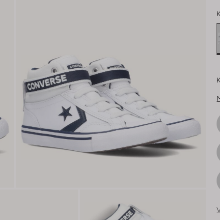
K
K
V