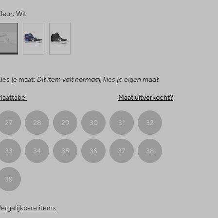
leur:
Wit
ies je maat:
Dit item valt normaal, kies je eigen maat
Maattabel
Maat uitverkocht?
27
28
29
30
31
32
33
34
35
36
37
38
39
ergelijkbare items