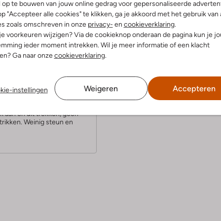
l op te bouwen van jouw online gedrag voor gepersonaliseerde advertent
p "Accepteer alle cookies" te klikken, ga je akkoord met het gebruik van 
es zoals omschreven in onze
privacy-
en
cookieverklaring
.
 je voorkeuren wijzigen? Via de cookieknop onderaan de pagina kun je j
mming ieder moment intrekken. Wil je meer informatie of een klacht
nen? Ga naar onze
cookieverklaring
.
(4)
l 2023
door Thessa
Weigeren
Accepteren
se
kie-instellingen
choen voor ernaast,
k aan en uit trekken, geen
trikken. Weinig steun en