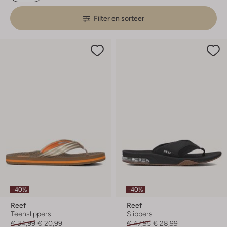
Filter en sorteer
-40%
-40%
Reef
Reef
Teenslippers
Slippers
€ 34,99
€ 20,99
€ 47,95
€ 28,99