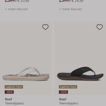
€ 34,99
€ 20,99
€ 49,99
€ 24,99
+ meer kleuren
+ meer kleuren
Laatste item
Laatste item
-40%
-50%
Reef
Reef
Teenslippers
Teenslippers