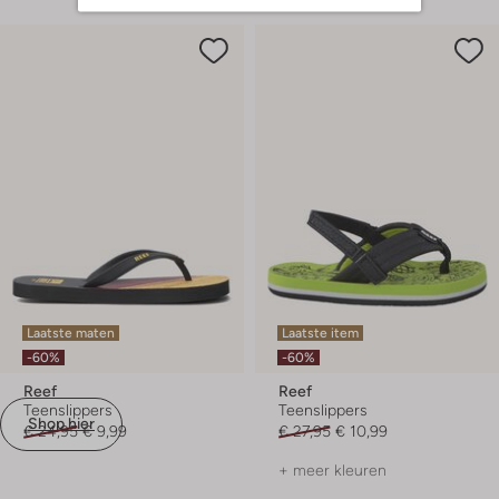
Laatste maten
Laatste item
-60%
-60%
Reef
Reef
Teenslippers
Teenslippers
Shop hier
€ 24,95
€ 9,99
€ 27,95
€ 10,99
+ meer kleuren