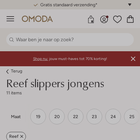
Gratis standaard verzending*
Menu
Shop nu:
jouw must-haves tot 70% korting!
Terug
Reef slippers jongens
11 items
Maat
19
20
22
23
24
25
Reef