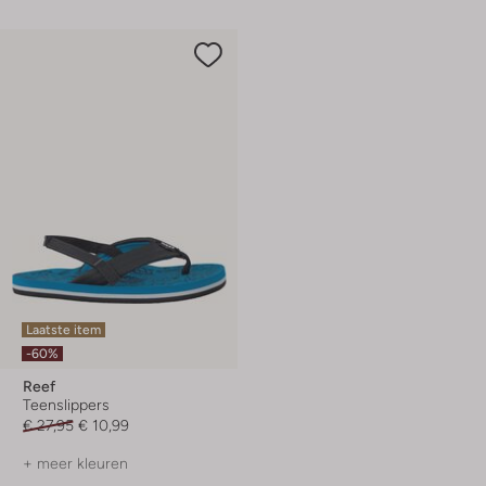
Laatste item
-60%
Reef
Teenslippers
€ 27,95
€ 10,99
+ meer kleuren