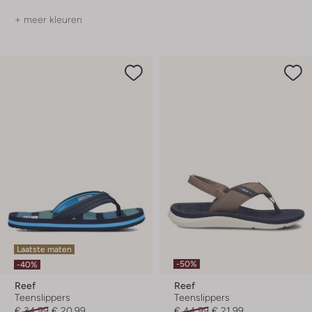
+ meer kleuren
Laatste maten
-50%
-40%
Reef
Reef
Teenslippers
Teenslippers
€ 34,99
€ 20,99
€ 44,99
€ 21,99