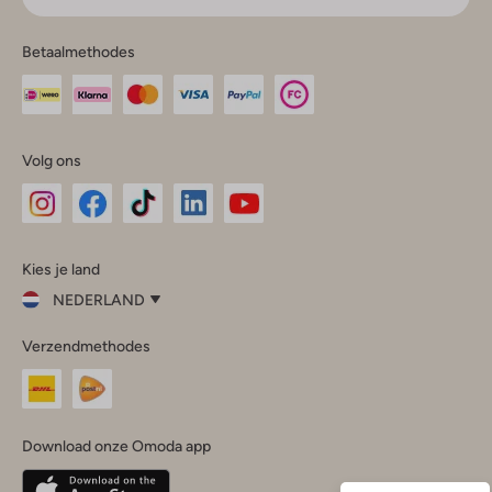
Betaalmethodes
Volg ons
Omoda
Omoda
Omoda
Omoda
Omoda
Kies je land
Instagram
Facebook
TikTok
LinkedIn
YouTube
NEDERLAND
Kies
Verzendmethodes
je
Sluit
land
Nederland
België
(Nederlands)
Download onze Omoda app
Belgique
(Français)