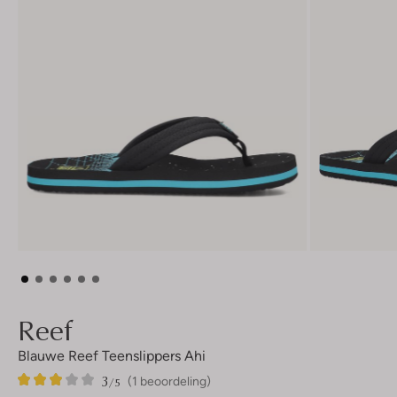
Reef
Blauwe Reef Teenslippers Ahi
3
1
3
/5
(1 beoordeling)