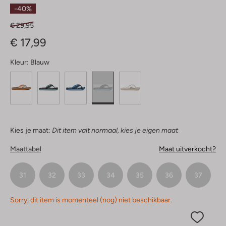
Sterren
-40%
€ 29,95
€ 17,99
Kleur:
Blauw
Kies je maat:
Dit item valt normaal, kies je eigen maat
Maattabel
Maat uitverkocht?
31
32
33
34
35
36
37
Sorry, dit item is momenteel (nog) niet beschikbaar.