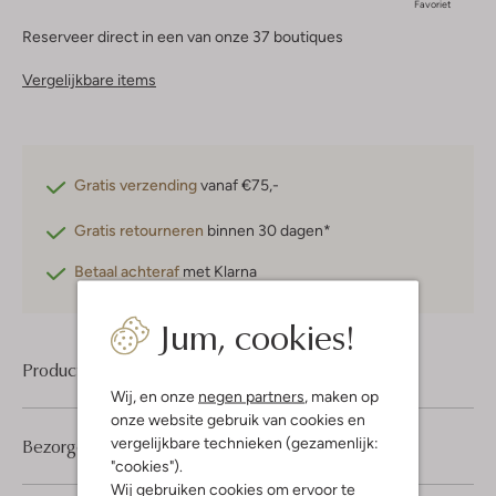
Favoriet
Reserveer direct in een van onze 37 boutiques
Vergelijkbare items
Gratis verzending
vanaf €75,-
Gratis retourneren
binnen 30 dagen*
Betaal achteraf
met Klarna
Jum, cookies!
Product informatie
Wij, en onze
negen partners
, maken op
onze website gebruik van cookies en
vergelijkbare technieken (gezamenlijk:
Bezorgen & retourneren
"cookies").
Wij gebruiken cookies om ervoor te