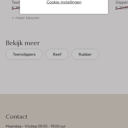
Cookie-instellingen
Teenslippers
Slippers
Slippe
€ 19,99
€ 11,99
€ 34,95
€ 16,99
€ 29,9
+ meer kleuren
Bekijk meer
Teenslippers
Reef
Rubber
Contact
Maandag - Vrijdag 09:00 - 19:00 uur