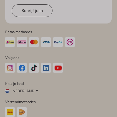
Schrijf je in
Betaalmethodes
Volg ons
Omoda
Omoda
Omoda
Omoda
Omoda
Kies je land
Instagram
Facebook
TikTok
LinkedIn
YouTube
NEDERLAND
Kies
Verzendmethodes
je
Sluit
land
Nederland