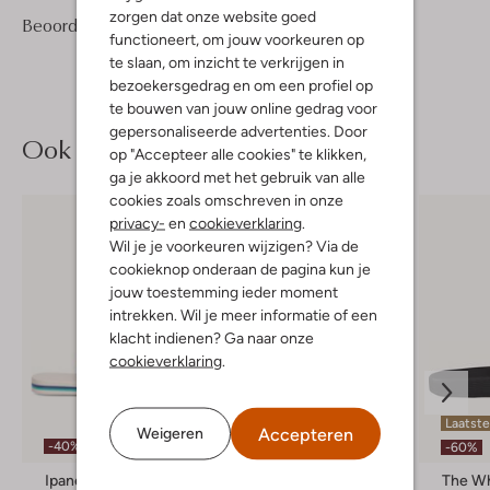
zorgen dat onze website goed
1
3
Beoordelingen
(1)
3
/5
functioneert, om jouw voorkeuren op
Sterren
te slaan, om inzicht te verkrijgen in
bezoekersgedrag en om een profiel op
te bouwen van jouw online gedrag voor
gepersonaliseerde advertenties. Door
Ook iets voor jou?
op "Accepteer alle cookies" te klikken,
ga je akkoord met het gebruik van alle
cookies zoals omschreven in onze
privacy-
en
cookieverklaring
.
Wil je je voorkeuren wijzigen? Via de
cookieknop onderaan de pagina kun je
jouw toestemming ieder moment
intrekken. Wil je meer informatie of een
klacht indienen? Ga naar onze
cookieverklaring
.
Laatste maten
Laatste
Accepteren
Weigeren
-40%
-50%
-60%
Ipanema
Reef
The Wh