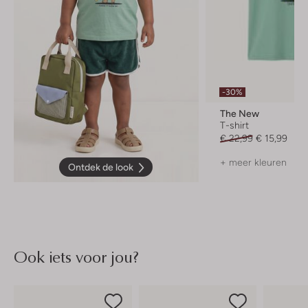
-30%
The New
T-shirt
€ 22,99
€ 15,99
+ meer kleuren
Ontdek de look
Ook iets voor jou?