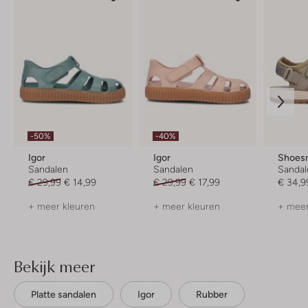
-50%
-40%
Igor
Igor
Shoes
Sandalen
Sandalen
Sandal
€ 29,99
€ 14,99
€ 29,99
€ 17,99
€ 34,9
+ meer kleuren
+ meer kleuren
+ meer
Bekijk meer
Platte sandalen
Igor
Rubber