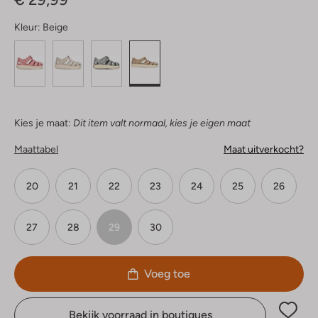
Kleur:
Beige
Kies je maat:
Dit item valt normaal, kies je eigen maat
Maattabel
Maat uitverkocht?
20
21
22
23
24
25
26
27
28
29
30
Voeg toe
Bekijk voorraad in boutiques