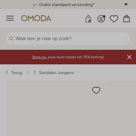
Gratis standaard verzending*
Menu
Shop nu:
jouw must-haves tot 70% korting!
Terug
Sandalen Jongens