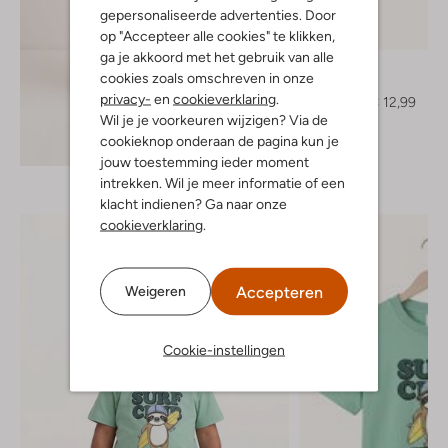
gepersonaliseerde advertenties. Door
op "Accepteer alle cookies" te klikken,
-40%
ga je akkoord met het gebruik van alle
The New
cookies zoals omschreven in onze
T-shirt
privacy-
en
cookieverklaring
.
€ 21,99
€ 12,99
Wil je je voorkeuren wijzigen? Via de
cookieknop onderaan de pagina kun je
Ontdek de look
jouw toestemming ieder moment
intrekken. Wil je meer informatie of een
klacht indienen? Ga naar onze
cookieverklaring
.
Accepteren
Weigeren
Cookie-instellingen