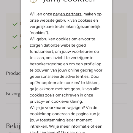
Wij, en onze
negen partners
, maken op
onze website gebruik van cookies en
Gratis verzending
vanaf €75,-
vergelijkbare technieken (gezamenlijk:
"cookies").
Gratis retourneren
binnen 30 dagen*
Wij gebruiken cookies om ervoor te
zorgen dat onze website goed
Betaal achteraf
met Klarna
functioneert, om jouw voorkeuren op
te slaan, om inzicht te verkrijgen in
bezoekersgedrag en om een profiel op
te bouwen van jouw online gedrag voor
Product informatie
gepersonaliseerde advertenties. Door
op "Accepteer alle cookies" te klikken,
ga je akkoord met het gebruik van alle
Bezorgen & retourneren
cookies zoals omschreven in onze
privacy-
en
cookieverklaring
.
Wil je je voorkeuren wijzigen? Via de
cookieknop onderaan de pagina kun je
jouw toestemming ieder moment
Bekijk meer
intrekken. Wil je meer informatie of een
klacht indienen? Ga naar onze