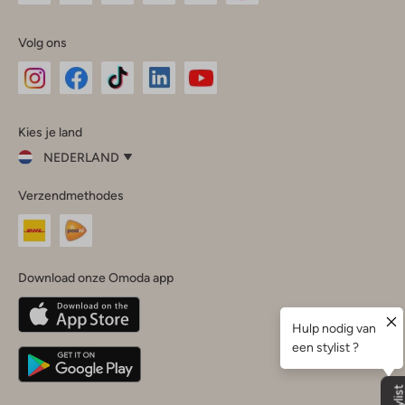
Volg ons
Omoda
Omoda
Omoda
Omoda
Omoda
Kies je land
Instagram
Facebook
TikTok
LinkedIn
YouTube
NEDERLAND
Kies
Verzendmethodes
je
Sluit
land
Nederland
België
(Nederlands)
Download onze Omoda app
Belgique
(Français)
Deutschland