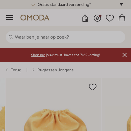
Gratis standaard verzending*
Menu
Shop nu:
jouw must-haves tot 70% korting!
Terug
Rugtassen Jongens