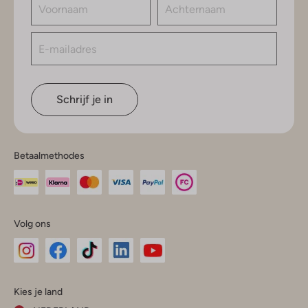
Schrijf je in
Betaalmethodes
Volg ons
Omoda
Omoda
Omoda
Omoda
Omoda
Kies je land
Instagram
Facebook
TikTok
LinkedIn
YouTube