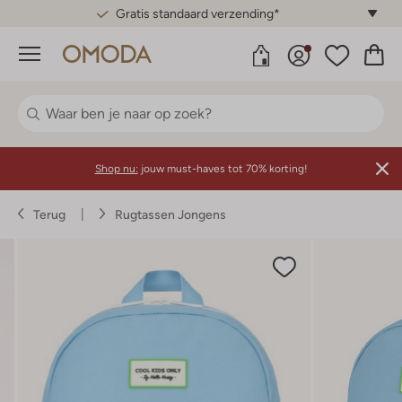
Gratis standaard verzending*
Menu
Shop nu:
jouw must-haves tot 70% korting!
Terug
Rugtassen Jongens