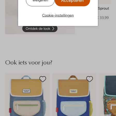
Accepteren
-40%
Sproet & Sprout
Trui
Cookie-instellingen
€ 56,99
€ 33,99
Ontdek de look
Ook iets voor jou?